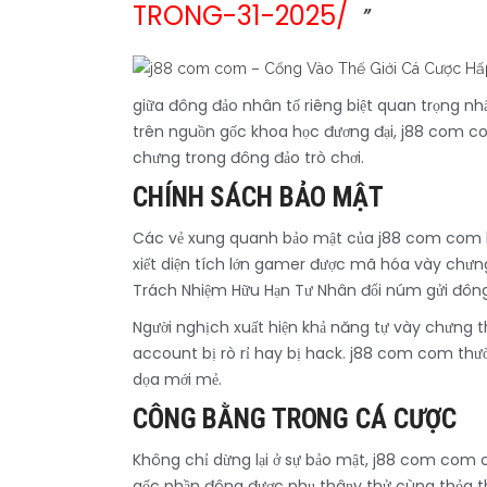
TRONG-31-2025/
giữa đông đảo nhân tố riêng biệt quan trọng 
trên nguồn gốc khoa học đương đại, j88 com c
chưng trong đông đảo trò chơi.
CHÍNH SÁCH BẢO MẬT
Các vẻ xung quanh bảo mật của j88 com com kh
xiết diện tích lớn gamer được mã hóa vày chưng
Trách Nhiệm Hữu Hạn Tư Nhân đổi núm gửi đông 
Người nghịch xuất hiện khả năng tự vày chưng 
account bị rò rỉ hay bị hack. j88 com com thư
dọa mới mẻ.
CÔNG BẰNG TRONG CÁ CƯỢC
Không chỉ dừng lại ở sự bảo mật, j88 com com c
gốc phần đông được phụ thâṇy thử cùng thỏa th