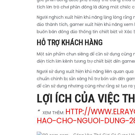
tích lớn trò chơi phần đông là đùng một chiếc
Người nghịch xuất hiện khả năng lặng lòng rằng 
đảo thành tích, gamer xuất hiện khả năng xem l
buôn bán đông đảo thông tin chiết biệt về Xác S
HỖ TRỢ KHÁCH HÀNG
Một sản phẩm chạn siêng để cần sử dụng cùng n
diện tích lớn kênh tương trợ chiết biệt đến game
Người sử dụng xuất hiện khả năng liên quan qua 
chuẩn chỉnh bị sẵn sàng hỗ trợ bốn vấn đến gam
để cần sử dụng nhường cũng như rằng sẽ tạo ra 
LỢI ÍCH CỦA VIỆC 
HTTP://WWW.ELRA
XEM THÊM:
HAO-CHO-NGUOI-DUNG-28