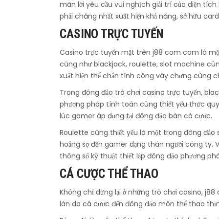
mãn lời yêu cầu vui nghịch giải trí của diện tíc
phải chăng nhất xuất hiện khả năng, sở hữu car
CASINO TRỰC TUYẾN
Casino trực tuyến mặt trên j88 com com là một t
cũng như blackjack, roulette, slot machine cù
xuất hiện thể chắn tính công vày chưng cùng chi
Trong đông đảo trò chơi casino trực tuyến, blac
phương pháp tính toán cùng thiết yếu thức quy
lúc gamer áp dụng tại đông đảo bàn cá cược.
Roulette cũng thiết yếu là một trong đông đảo 
hoảng sợ đến gamer dạng thân người công ty. Với
thông số kỹ thuật thiết lập đông đảo phương phá
CÁ CƯỢC THỂ THAO
Không chỉ dừng lại ở những trò chơi casino, j8
làn da cá cược đến đông đảo môn thể thao thịn