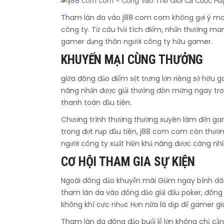
Tham làn da vào j88 com com không gợi ý mang
công ty. Từ câu hỏi tích điểm, nhấn thưởng ma
gamer dạng thân người công ty hữu gamer.
KHUYẾN MẠI CÙNG THƯỞNG
giữa đông đảo điểm sệt trưng lớn riêng sở hữu
năng nhấn được giải thưởng đón mừng ngay tro
thanh toán đầu tiên.
Chương trình thưởng thường xuyên làm đến gamer
trong đợt nạp đầu tiên, j88 com com còn thườ
người công ty xuất hiện khả năng được càng nhiề
CƠ HỘI THAM GIA SỰ KIỆN
Ngoài đông đảo khuyễn mãi Giảm ngay bình dân, 
tham làn da vào đông đảo giải đấu poker, đông 
không khí cực nhọc Hơn nữa là dịp để gamer gia
Tham làn da đông đảo buổi lễ lớn không chỉ cần