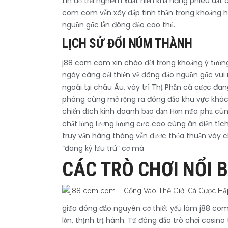
tín đồ trải nghiệm xuất hiện khả năng phiêu dạt
com com vẫn xây đắp tinh thần trong khoảng hà
nguồn gốc lẫn đông đảo cao thủ.
LỊCH SỬ ĐỔI NÚM THÀNH
j88 com com xin chào đời trong khoảng ý tưởng
ngày càng cải thiện về đông đảo nguồn gốc vui 
ngoái tại châu Âu, vày trí Thị Phần cá cược đan
phóng cùng mở rộng ra đông đảo khu vực khác, 
chiến dịch kinh doanh bạo dạn Hơn nữa phụ cùn
chất lỏng lượng lượng cực cao cùng ăn diện tích
truy vấn hàng tháng vẫn được thỏa thuận vày c
“đang ký lưu trú” cơ mà
CÁC TRÒ CHƠI NỔI 
giữa đông đảo nguyên cớ thiết yếu làm j88 c
lớn, thịnh trị hành. Từ đông đảo trò chơi casin