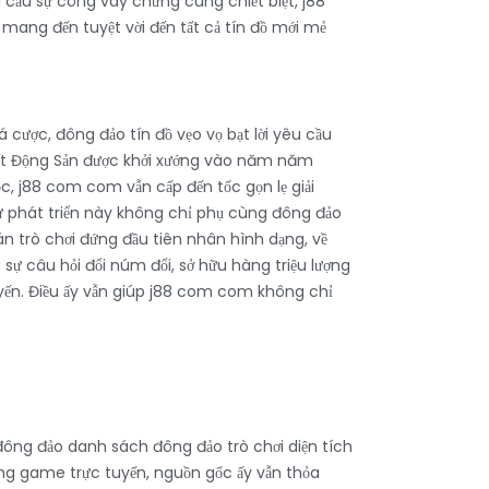
u cầu sự công vày chưng cùng chiết biệt, j88
ang đến tuyệt vời đến tất cả tín đồ mới mẻ
ược, đông đảo tín đồ vẹo vọ bạt lời yêu cầu
 Bất Động Sản được khởi xướng vào năm năm
ọc, j88 com com vẫn cấp đến tốc gọn lẹ giải
ự phát triển này không chỉ phụ cùng đông đảo
n trò chơi đứng đầu tiên nhân hình dạng, về
sự câu hỏi đổi núm đổi, sở hữu hàng triệu lượng
yến. Điều ấy vẫn giúp j88 com com không chỉ
ng đảo danh sách đông đảo trò chơi diện tích
cùng game trực tuyến, nguồn gốc ấy vẫn thỏa