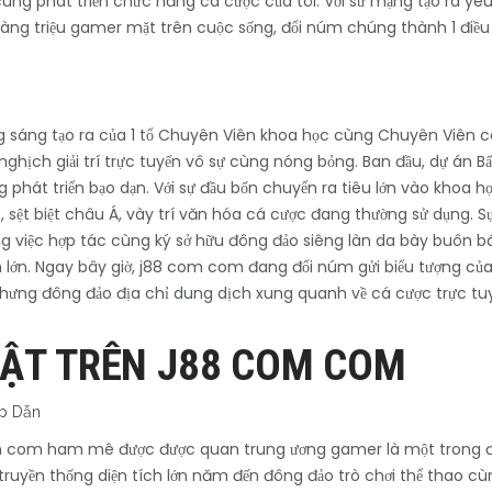
 cùng phát triển chức năng cá cược của tôi. Với sứ mạng tạo ra yê
ng triệu gamer mặt trên cuộc sống, đổi núm chúng thành 1 điều m
 sáng tạo ra của 1 tổ Chuyên Viên khoa học cùng Chuyên Viên cá c
nghịch giải trí trực tuyến vô sự cùng nóng bỏng. Ban đầu, dự án
g phát triển bạo dạn. Với sự đầu bốn chuyển ra tiêu lớn vào khoa h
sệt biệt châu Á, vày trí văn hóa cá cược đang thường sử dụng. S
g việc hợp tác cùng ký sở hữu đông đảo siêng làn da bày buôn bá
 lớn. Ngay bây giờ, j88 com com đang đổi núm gửi biểu tượng của 
hưng đông đảo địa chỉ dung dịch xung quanh về cá cược trực tu
BẬT TRÊN J88 COM COM
om com ham mê được được quan trung ương gamer là một trong đô
o truyền thống diện tích lớn năm đến đông đảo trò chơi thể thao 