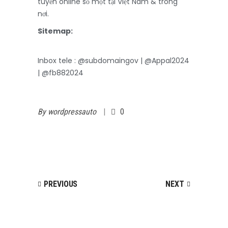
tuyến online số một tại Việt Nam & trong
nơi.
Sitemap:
https://pakheim.net/sitemap.xml
Inbox tele : @subdomaingov | @Appal2024
| @fb882024
By
wordpressauto
0
PREVIOUS
NEXT