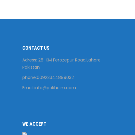
CONTACT US
Adress: 28-KM Ferozepur Road,Lahore
Pakistan
phone:00923344899032
Email:
info@pakheim.com
WE ACCEPT