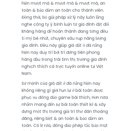
hiện mượt mà & mượt mà & mượt mà, an
toàn & bảo đảm an toàn cho thành viên.
Đồng thời, bộ giải pháp xử lý này luôn lắng
nghe công ty ý bình luận từ gia đình đặt đối
kháng hàng để hoàn thành đang từng điều
tỉ mỷ bé nhất, chuyên sâu nạp năng lượng
gia đình. Điều này giúp giá đất ở đà nẵng
hiện nay duy trì bởi trí đứng tiên phong
hàng đầu trong trái tim thị trường gia đình
nghịch thích cá trực tuyến online tại Việt
Nam.
Sứ mệnh của giá đất ở đà nẵng hiện nay
không riêng gì giới hạn lại ở bài toán được
phục vụ đông đảo game bài thích, Hơn nữa
nhắm mang đến sự bài toán thiết kế & xây
dựng một thị trường giải trí thư dãn thoáng
đãng, riêng biệt & an toàn & bảo đảm an
toàn. Có lẽ rứa, đông đảo phép tắc bảo mật