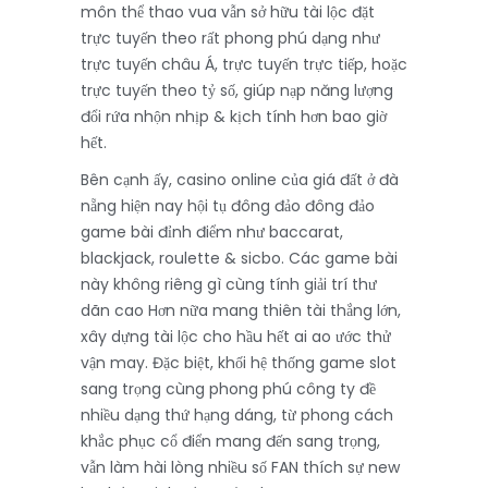
môn thể thao vua vẫn sở hữu tài lộc đặt
trực tuyến theo rất phong phú dạng như
trực tuyến châu Á, trực tuyến trực tiếp, hoặc
trực tuyến theo tỷ số, giúp nạp năng lượng
đổi rứa nhộn nhịp & kịch tính hơn bao giờ
hết.
Bên cạnh ấy, casino online của giá đất ở đà
nẵng hiện nay hội tụ đông đảo đông đảo
game bài đỉnh điểm như baccarat,
blackjack, roulette & sicbo. Các game bài
này không riêng gì cùng tính giải trí thư
dãn cao Hơn nữa mang thiên tài thắng lớn,
xây dựng tài lộc cho hầu hết ai ao ước thử
vận may. Đặc biệt, khối hệ thống game slot
sang trọng cùng phong phú công ty đề
nhiều dạng thứ hạng dáng, từ phong cách
khắc phục cổ điển mang đến sang trọng,
vẫn làm hài lòng nhiều số FAN thích sự new