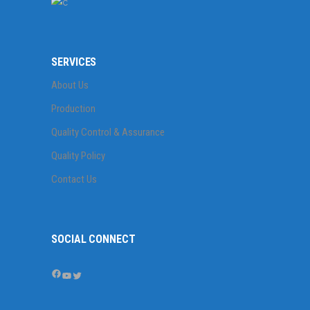
SERVICES
About Us
Production
Quality Control & Assurance
Quality Policy
Contact Us
SOCIAL CONNECT
Facebook
YouTube
Twitter