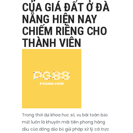
CỦA GIÁ ĐẤT Ở ĐÀ
NẴNG HIỆN NAY
CHIẾM RIÊNG CHO
THÀNH VIÊN
Trong thời đại khoa học số, vụ bài toán bảo
mật luôn là khuyến mãi tiên phong hàng
đầu của đông đảo bộ giải pháp xử lý cá trực