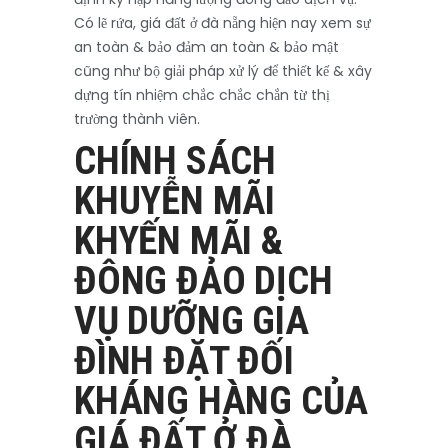
Có lẽ rứa, giá đất ở đà nẵng hiện nay xem sự
an toàn & bảo đảm an toàn & bảo mật
cũng như bộ giải pháp xử lý để thiết kế & xây
dựng tín nhiệm chắc chắc chắn từ thị
trường thành viên.
CHÍNH SÁCH
KHUYỄN MÃI
KHYẾN MÃI &
ĐÔNG ĐẢO DỊCH
VỤ DƯỠNG GIA
ĐÌNH ĐẶT ĐỐI
KHÁNG HÀNG CỦA
GIÁ ĐẤT Ở ĐÀ