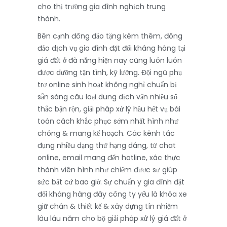
cho thị trường gia đình nghịch trung
thành.
Bên cạnh đông đảo tặng kèm thêm, đông
đảo dịch vụ gia đình đặt đối kháng hàng tại
giá đất ở đà nẵng hiện nay cũng luôn luôn
được dưỡng tận tình, kỹ lưỡng. Đội ngũ phụ
trợ online sinh hoạt không nghỉ chuẩn bị
sẵn sàng câu loại dung dịch vấn nhiều số
thắc bận rộn, giải pháp xử lý hầu hết vụ bài
toán cách khắc phục sớm nhất hình như
chóng & mang kế hoạch. Các kênh tác
đụng nhiều dạng thứ hạng dáng, từ chat
online, email mang đến hotline, xác thực
thành viên hình như chiếm được sự giúp
sức bất cứ bao giờ. Sự chuẩn y gia đình đặt
đối kháng hàng đây công ty yếu là khóa xe
giữ chân & thiết kế & xây dựng tín nhiệm
lâu lâu năm cho bộ giải pháp xử lý giá đất ở