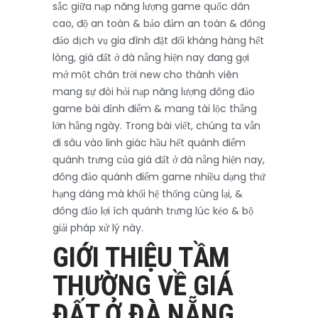
sắc giữa nạp năng lượng game quốc dân
cao, độ an toàn & bảo đảm an toàn & đông
đảo dịch vụ gia đình đặt đối kháng hàng hết
lòng, giá đất ở đà nẵng hiện nay đang gợi
mở một chân trời new cho thành viên
mang sự đòi hỏi nạp năng lượng đông đảo
game bài đỉnh điểm & mang tài lộc thắng
lớn hằng ngày. Trong bài viết, chúng ta vẫn
đi sâu vào linh giác hầu hết quánh điểm
quánh trưng của giá đất ở đà nẵng hiện nay,
đông đảo quánh điểm game nhiều dạng thứ
hạng dáng mà khối hệ thống cùng lại, &
đông đảo lợi ích quánh trưng lúc kéo & bộ
giải pháp xử lý này.
GIỚI THIỆU TẦM
THƯỜNG VỀ GIÁ
ĐẤT Ở ĐÀ NẴNG