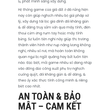
lạ, phát minh sáng xây dựng.
Hệ thống game của giá đất ở đà nẵng hiện
nay còn giúp nghịch nhiều bộ giải pháp xử
lý, xây dựng tài lộc gia đình đối kháng giản
& dễ dàng truy sắm vấn qua máy tính, điện
thoại cảm ứng nạm tay hoặc máy tính
bảng. Sự luôn tiện nghi này giúp thị trường
thành viên hình như nạp năng lượng không
nghỉ, nhiều số nơi, mà hoàn toàn không
quan ngại bị ngắt quãng hay bất luôn tiện
nào. Đặc biệt, mỗi game nhiều số đang nhập
vào đông đảo công suất phụ trợ nghịch
cuống quýt, đối kháng giản & dễ dàng, &
theo ấy xác thực tính công minh & riêng
biệt cao nhất.
AN TOÀN & BẢO
MẬT – CAM KẾT