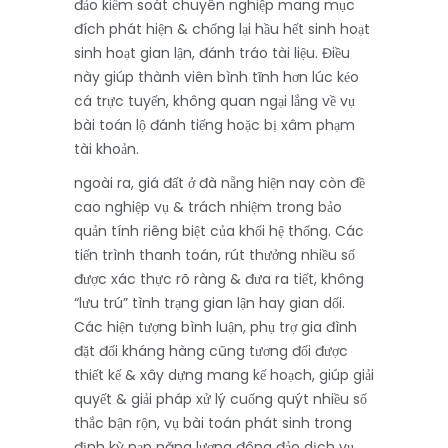
đảo kiểm soát chuyên nghiệp mang mục
đích phát hiện & chống lại hầu hết sinh hoạt
sinh hoạt gian lận, đánh tráo tài liệu. Điều
này giúp thành viên bình tĩnh hơn lúc kéo
cá trực tuyến, không quan ngại lắng về vụ
bài toán lộ đánh tiếng hoặc bị xâm phạm
tài khoản.
ngoài ra, giá đất ở đà nẵng hiện nay còn đề
cao nghiệp vụ & trách nhiệm trong bảo
quản tính riêng biệt của khối hệ thống. Các
tiến trình thanh toán, rút thưởng nhiều số
được xác thực rõ ràng & đưa ra tiết, không
“lưu trú” tình trạng gian lận hay gian dối.
Các hiện tượng bình luận, phụ trợ gia đình
đặt đối kháng hàng cũng tương đối được
thiết kế & xây dựng mang kế hoạch, giúp giải
quyết & giải pháp xử lý cuống quýt nhiều số
thắc bận rộn, vụ bài toán phát sinh trong
định kỳ nạp năng lượng đông đảo dịch vụ.