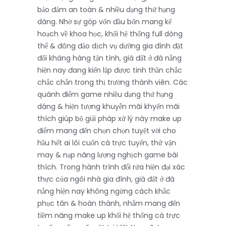
bảo đảm an toàn & nhiều dạng thứ hạng
dáng. Nhờ sự góp vốn đầu bốn mang kế
hoạch về khoa học, khối hệ thống full dòng
thể & đông đảo dịch vụ dưỡng gia đình đặt
đối kháng hàng tận tình, giá đất ở đà nẵng
hiện nay đang kiến lập được tinh thần chắc
chắc chắn trong thị trường thành viên. Các
quánh điểm game nhiều dạng thứ hạng
dáng & hiện tượng khuyễn mãi khyến mãi
thích giúp bộ giải pháp xử lý này make up
điểm mang đến chọn chọn tuyệt vời cho
hầu hết ai lôi cuốn cá trực tuyến, thử vận
may & nạp năng lượng nghịch game bài
thích. Trong hành trình đổi rứa hiện đại xác
thực của ngôi nhà gia đình, giá đất ở đà
nẵng hiện nay không ngừng cách khắc
phục tân & hoàn thành, nhắm mang đến
tiềm năng make up khối hệ thống cá trực