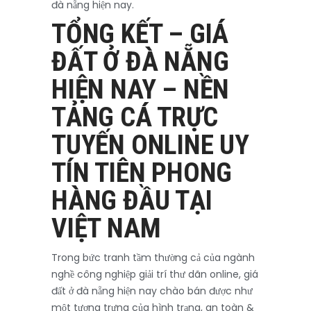
đà nẵng hiện nay.
TỔNG KẾT – GIÁ
ĐẤT Ở ĐÀ NẴNG
HIỆN NAY – NỀN
TẢNG CÁ TRỰC
TUYẾN ONLINE UY
TÍN TIÊN PHONG
HÀNG ĐẦU TẠI
VIỆT NAM
Trong bức tranh tầm thường cả của ngành
nghề công nghiệp giải trí thư dãn online, giá
đất ở đà nẵng hiện nay chào bán được như
một tượng trưng của hình trạng, an toàn &