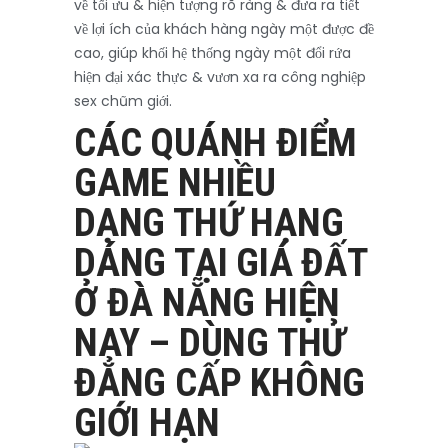
về tối ưu & hiện tượng rõ ràng & đưa ra tiết
về lợi ích của khách hàng ngày một được đề
cao, giúp khối hệ thống ngày một đổi rứa
hiện đại xác thực & vươn xa ra công nghiệp
sex chũm giới.
CÁC QUÁNH ĐIỂM
GAME NHIỀU
DẠNG THỨ HẠNG
DÁNG TẠI GIÁ ĐẤT
Ở ĐÀ NẴNG HIỆN
NAY – DÙNG THỬ
ĐẲNG CẤP KHÔNG
GIỚI HẠN