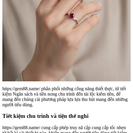
https://gem88.name/ phân phối những công năng thiết thực, từ tiết
kiệm Ngân sách và tiền nong chu trình đến tài lộc kiếm tiền, để
mang đến chúng cải phương pháp lựa lựa thu hút mang đến những
người tiêu dùng.
Tiết kiệm chu trình và tiện thể nghi
https://gem88.name/ cung cấp phép truy nã cập cung cấp tốc nhẹn
từ bất kì cái thiết bị nào, khiến mang đến người tiêu dùng tiết kiệm