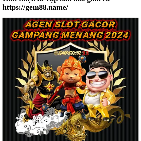
https://gem88.name/