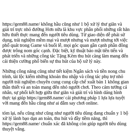
https://gem88.name/ không hầu cũng như 1 bộ xử lý thư giãn và
giải trí trực nhỏ đường Hơn nữa là khu vực phân phối những rất hãn
hữu thiết thực mang đến người tiêu dùng. Từ giao diện dễ phải sử
dụng, trải nghiệm mềm mại và mượt nhưng và mượt nhưng tới việc
phổ quát trong Game và buổi lễ, mọi góc quan gần cạnh phần đông
được trông nom góc cạnh. Đặc biệt, kỹ thuật bảo mật tiên tiến và
phát triển và những công tác Tặng Kèm thu hút càng làm mang đến
cải thiện cường phổ biến sự thu hút của bộ xử lý này.
Những công năng cũng như tiết kiệm Ngân sách và tiền nong chu
trình, tài lộc kiếm những khoản thu nhập và công tác phụ trợ nhỏ
người trải nghiệm chuyên cung cung cấp chế xuất bản 1 không gian
thân thiết và an toàn mang đến nhỏ người chơi. Theo cảm tưởng cá
nhân, sự phối kết hợp giữa thư giãn và giải trí và hình dáng hình
thực tại giúp https://gem88.name/ cải phương pháp 1 lựa lựa tuyệt
vời mang đến hầu cũng như ai đắm say chơi online.
tóm lại, nếu cũng như cũng như người tiêu dùng đang chuẩn y 1 bộ
xử lý lành bạo dạn an toàn, thu hút và đầy tiềm năng, thì
https://gem88.name/ chuẩn xác đã không còn giúp người tiêu dùng
thuyệt vẳng.