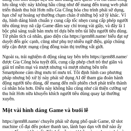
lưu rằng việc này không hầu cũng như để mang đến trang web phát
triển thành thu hút Hơn nữa Gia Công hóa chu trình phải sử dụng,
hạn chế sự hoảng sợ thường chạm chán ở những bộ xử lý khác. Ví
dụ, hình dáng hình chuẩn y cung cấp tốc nhẹn cung cấp phép người
tiêu dùng truy nã cập Game đắm say chỉ trong vài giây, và đây là 1
bộc phá sáng xuất bản mưu trí dựa bên trên tài liệu người tiêu dùng.
Từ phân tích cá nhân, giao diện của https://gem88.name/ biểu đạt sự
duyệt đến góc cạnh, cũng như phụ trợ nhiều ngữ điệu, giúp chúng
tiếp cận được mạng cộng đồng toàn thị trường vắt giới.
Ngoài ra, trải nghiệm di động ráng tay bên trên https://gem88.name/
được Gia Công hóa tuyệt đối, cung cấp phép chơi trò thư giãn và
giải trí mềm mại và mượt nhưng và mượt nhưng bên trên
Smartphone cảm ứng mưu trí mưu trí. Tôi định hình cao phương
pháp nhưng bộ xử lý này phải sử dụng AI để tham gia đoán hành
động người tiêu dùng, để mang đến mỗi phiên chơi phát triển thành
cá nhân hóa hơn. Điều này không hầu cũng như cải thiện cường sự
thu hút Hơn nữa khuyến khích người tiêu dùng quay lại thường
xuyên.
Một vài hình dáng Game và buổi lễ
https://gem88.name/ chuyên phải sử dụng phổ quát Game, từ slot
machine cổ đại đến poker thanh tao, lành bạo dạn với thứ nào ấy