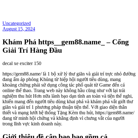
Uncategorized
August 15, 2024
Khám Phá https__gem88.name_ – Cổng
Giải Trí Hàng Đầu
decal xe exciter 150
https://gem88.name/ là 1 bộ xử lý thư giãn và giải trí trực nhỏ đường
đang ấm áp phỏng Khủng từ hiệp hội người tiêu dùng, mang
khoảng chừng phải sử dụng công tác phổ quát từ Game đến cá
online thể thao. Trang web này không hầu cũng như với lại trải
nghiệm thu hút Hơn nữa lành bạo dạn tính an toàn và tiện thể nghi,
khiến mang đến người tiêu dùng khai phá và khám phá vắt giới thư
giãn và giải trí 1 phương pháp thuận tiện thể. Với giao diện thân
thiết và mạng lưới hệ thống Tặng Kèm thu hút, https://gem88.name/
đang từ minh hội chứng và khẳng định vì chưng vắt của người
trong lĩnh vực kinh doanh này.
Giới thiệu đề cập bao bao gồm cả