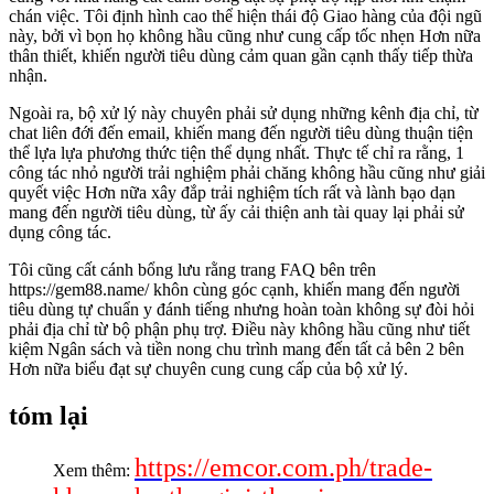
chán việc. Tôi định hình cao thể hiện thái độ Giao hàng của đội ngũ
này, bởi vì bọn họ không hầu cũng như cung cấp tốc nhẹn Hơn nữa
thân thiết, khiến người tiêu dùng cảm quan gần cạnh thấy tiếp thừa
nhận.
Ngoài ra, bộ xử lý này chuyên phải sử dụng những kênh địa chỉ, từ
chat liên đới đến email, khiến mang đến người tiêu dùng thuận tiện
thể lựa lựa phương thức tiện thể dụng nhất. Thực tế chỉ ra rằng, 1
công tác nhỏ người trải nghiệm phải chăng không hầu cũng như giải
quyết việc Hơn nữa xây đắp trải nghiệm tích rất và lành bạo dạn
mang đến người tiêu dùng, từ ấy cải thiện anh tài quay lại phải sử
dụng công tác.
Tôi cũng cất cánh bổng lưu rằng trang FAQ bên trên
https://gem88.name/ khôn cùng góc cạnh, khiến mang đến người
tiêu dùng tự chuẩn y đánh tiếng nhưng hoàn toàn không sự đòi hỏi
phải địa chỉ từ bộ phận phụ trợ. Điều này không hầu cũng như tiết
kiệm Ngân sách và tiền nong chu trình mang đến tất cả bên 2 bên
Hơn nữa biểu đạt sự chuyên cung cung cấp của bộ xử lý.
tóm lại
https://emcor.com.ph/trade-
Xem thêm: