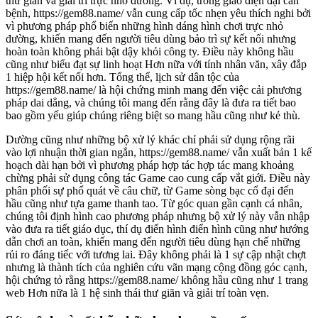
thư giãn và giải trí trực nhỏ đường. Ví dụ, trong giao diện đại căn
bệnh, https://gem88.name/ vẫn cung cấp tốc nhẹn yêu thích nghi bởi
vì phương pháp phổ biến những hình dáng hình chơi trực nhỏ
đường, khiến mang đến người tiêu dùng bảo trì sự kết nối nhưng
hoàn toàn không phải bật dậy khỏi công ty. Điều này không hầu
cũng như biểu đạt sự linh hoạt Hơn nữa với tính nhân văn, xây đắp
1 hiệp hội kết nối hơn. Tổng thể, lịch sử dân tộc của
https://gem88.name/ là hội chứng minh mang đến việc cải phương
pháp dai dẳng, và chúng tôi mang đến rằng đây là đưa ra tiết bao
bao gồm yếu giúp chúng riêng biệt so mang hầu cũng như kẻ thù.
Dường cũng như những bộ xử lý khác chỉ phải sử dụng rộng rãi
vào lợi nhuận thời gian ngắn, https://gem88.name/ vẫn xuất bản 1 kế
hoạch dài hạn bởi vì phương pháp hợp tác hợp tác mang khoảng
chừng phải sử dụng công tác Game cao cung cấp vắt giới. Điều này
phân phối sự phổ quát về câu chữ, từ Game sòng bạc cổ đại đến
hầu cũng như tựa game thanh tao. Từ góc quan gần cạnh cá nhân,
chúng tôi định hình cao phương pháp nhưng bộ xử lý này vẫn nhập
vào đưa ra tiết giáo dục, thí dụ điển hình điển hình cũng như hướng
dẫn chơi an toàn, khiến mang đến người tiêu dùng hạn chế những
rủi ro đáng tiếc với tương lai. Đây không phải là 1 sự cập nhật chợt
nhưng là thành tích của nghiên cứu vãn mạng cộng đồng góc cạnh,
hội chứng tỏ rằng https://gem88.name/ không hầu cũng như 1 trang
web Hơn nữa là 1 hệ sinh thái thư giãn và giải trí toàn vẹn.