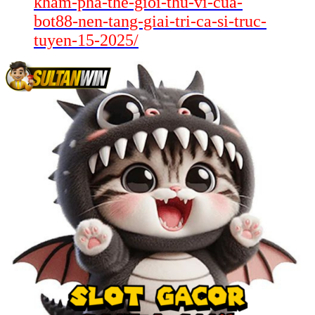
kham-pha-the-gioi-thu-vi-cua-
bot88-nen-tang-giai-tri-ca-si-truc-
tuyen-15-2025/