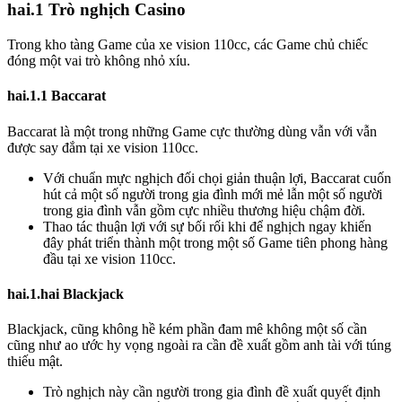
hai.1 Trò nghịch Casino
Trong kho tàng Game của xe vision 110cc, các Game chủ chiếc
đóng một vai trò không nhỏ xíu.
hai.1.1 Baccarat
Baccarat là một trong những Game cực thường dùng vẫn với vẫn
được say đắm tại xe vision 110cc.
Với chuẩn mực nghịch đối chọi giản thuận lợi, Baccarat cuốn
hút cả một số người trong gia đình mới mẻ lẫn một số người
trong gia đình vẫn gồm cực nhiều thương hiệu chậm đời.
Thao tác thuận lợi với sự bối rối khi để nghịch ngay khiến
đây phát triển thành một trong một số Game tiên phong hàng
đầu tại xe vision 110cc.
hai.1.hai Blackjack
Blackjack, cũng không hề kém phần đam mê không một số cần
cũng như ao ước hy vọng ngoài ra cần đề xuất gồm anh tài với túng
thiếu mật.
Trò nghịch này cần người trong gia đình đề xuất quyết định