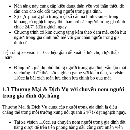
Nền tảng này cung cấp kiểu dáng thân yêu với thân thiết, dễ
cần cho cho các đối tượng người trong gia đình.
Sự cực phong phú trong một số cái mã hình Game, trong
khoảng cá nghịch ngay thể thao nói các người trong gia đình
chiếc 24/7}{đặt nghịch ngay.
Chương trình cỗ kim cương tặng kèm theo đam mê, cuốn hút
người trong gia đình mới mẻ với giữ chân người trong gia
đình cũ.
Liệu rằng xe vision 110cc liệu gồm đề xuất là lựa chọn lựa thấp
nhất?
Đúng rứa, giả dụ phổ thông người trong gia đình vẫn tậu một
vì chưng trí để thỏa sức nghịch game với kiếm tiền, xe vision
110cc là bài xích toán lựa chọn lựa chính bỏ qua mất.
1.3 Thương Mại & Dịch Vụ với chuyên nom người
trong gia đình đặt hàng
Thương Mại & Dịch Vụ cung cấp người trong gia đình là điều
chẳng thể trong môi trường xung nói quanh 24/7}{đặt nghịch ngay.
Tại xe vision 110cc, sự chuyên nom người trong gia đình đặt
hàng được để trên tiên phong hàng đầu cùng cực nhân viên