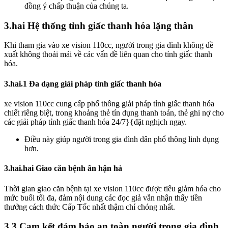
đồng ý chấp thuận của chúng ta.
3.hai Hệ thống tỉnh giấc thanh hóa lặng thân
Khi tham gia vào xe vision 110cc, người trong gia đình không đề
xuất không thoải mái về các vấn đề liên quan cho tỉnh giấc thanh
hóa.
3.hai.1 Đa dạng giải pháp tỉnh giấc thanh hóa
xe vision 110cc cung cấp phổ thông giải pháp tỉnh giấc thanh hóa
chiết riêng biệt, trong khoảng thẻ tín dụng thanh toán, thẻ ghi nợ cho
các giải pháp tỉnh giấc thanh hóa 24/7}{đặt nghịch ngay.
Điều này giúp người trong gia đình dân phổ thông linh đụng
hơn.
3.hai.hai Giao căn bệnh ân hận hả
Thời gian giao căn bệnh tại xe vision 110cc được tiêu giảm hóa cho
mức buổi tối đa, đảm nội dung các đọc giả vẫn nhận thấy tiền
thưởng cách thức Cấp Tốc nhất thậm chí chóng nhất.
3.3 Cam kết đảm bảo an toàn người trong gia đình