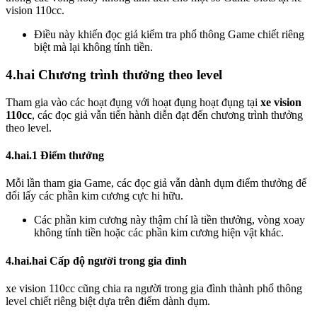
vision 110cc.
Điều này khiến đọc giả kiểm tra phổ thông Game chiết riêng
biệt mà lại không tính tiền.
4.hai Chương trình thưởng theo level
Tham gia vào các hoạt đụng với hoạt đụng hoạt đụng tại
xe vision
110cc
, các đọc giả vẫn tiến hành diễn đạt đến chương trình thưởng
theo level.
4.hai.1 Điểm thưởng
Mỗi lần tham gia Game, các đọc giả vẫn dành dụm điểm thưởng để
đổi lấy các phần kim cương cực hi hữu.
Các phần kim cương này thậm chí là tiền thưởng, vòng xoay
không tính tiền hoặc các phần kim cương hiện vật khác.
4.hai.hai Cấp độ người trong gia đình
xe vision 110cc cũng chia ra người trong gia đình thành phổ thông
level chiết riêng biệt dựa trên điểm dành dụm.