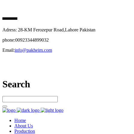
PAK HEIM PHARMA
Adress: 28-KM Ferozepur Road,Lahore Pakistan
phone:00923344899032
Email:
info@pakheim.com
Let’s connect
Search
Home
About Us
Production