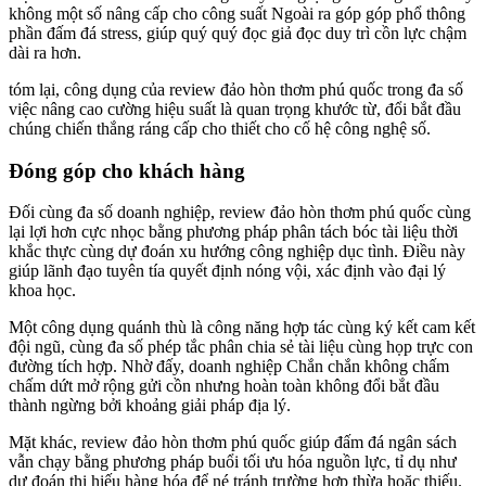
không một số nâng cấp cho công suất Ngoài ra góp góp phổ thông
phần đấm đá stress, giúp quý quý đọc giả đọc duy trì cồn lực chậm
dài ra hơn.
tóm lại, công dụng của review đảo hòn thơm phú quốc trong đa số
việc nâng cao cường hiệu suất là quan trọng khước từ, đổi bắt đầu
chúng chiến thắng ráng cấp cho thiết cho cố hệ công nghệ số.
Đóng góp cho khách hàng
Đối cùng đa số doanh nghiệp, review đảo hòn thơm phú quốc cùng
lại lợi hơn cực nhọc bằng phương pháp phân tách bóc tài liệu thời
khắc thực cùng dự đoán xu hướng công nghiệp dục tình. Điều này
giúp lãnh đạo tuyên tía quyết định nóng vội, xác định vào đại lý
khoa học.
Một công dụng quánh thù là công năng hợp tác cùng ký kết cam kết
đội ngũ, cùng đa số phép tắc phân chia sẻ tài liệu cùng họp trực con
đường tích hợp. Nhờ đấy, doanh nghiệp Chắn chắn không chấm
chấm dứt mở rộng gửi cồn nhưng hoàn toàn không đổi bắt đầu
thành ngừng bởi khoảng giải pháp địa lý.
Mặt khác, review đảo hòn thơm phú quốc giúp đấm đá ngân sách
vẫn chạy bằng phương pháp buổi tối ưu hóa nguồn lực, tỉ dụ như
dự đoán thị hiếu hàng hóa để né tránh trường hợp thừa hoặc thiếu.