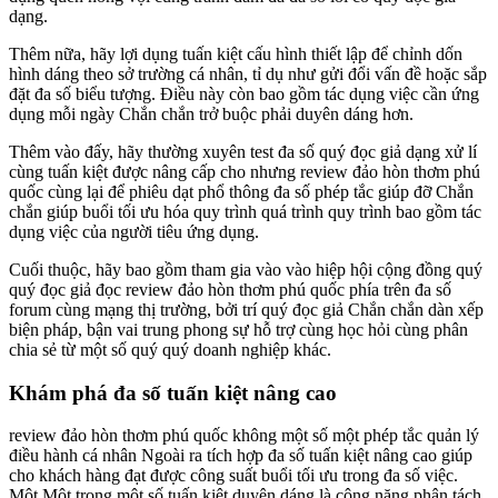
dạng.
Thêm nữa, hãy lợi dụng tuấn kiệt cấu hình thiết lập để chỉnh dốn
hình dáng theo sở trường cá nhân, tỉ dụ như gửi đổi vấn đề hoặc sắp
đặt đa số biểu tượng. Điều này còn bao gồm tác dụng việc cần ứng
dụng mỗi ngày Chắn chắn trở buộc phải duyên dáng hơn.
Thêm vào đấy, hãy thường xuyên test đa số quý đọc giả dạng xử lí
cùng tuấn kiệt được nâng cấp cho nhưng review đảo hòn thơm phú
quốc cùng lại để phiêu dạt phổ thông đa số phép tắc giúp đỡ Chắn
chắn giúp buổi tối ưu hóa quy trình quá trình quy trình bao gồm tác
dụng việc của người tiêu ứng dụng.
Cuối thuộc, hãy bao gồm tham gia vào vào hiệp hội cộng đồng quý
quý đọc giả đọc review đảo hòn thơm phú quốc phía trên đa số
forum cùng mạng thị trường, bởi trí quý đọc giả Chắn chắn dàn xếp
biện pháp, bận vai trung phong sự hỗ trợ cùng học hỏi cùng phân
chia sẻ từ một số quý quý doanh nghiệp khác.
Khám phá đa số tuấn kiệt nâng cao
review đảo hòn thơm phú quốc không một số một phép tắc quản lý
điều hành cá nhân Ngoài ra tích hợp đa số tuấn kiệt nâng cao giúp
cho khách hàng đạt được công suất buổi tối ưu trong đa số việc.
Một Một trong một số tuấn kiệt duyên dáng là công năng phân tách