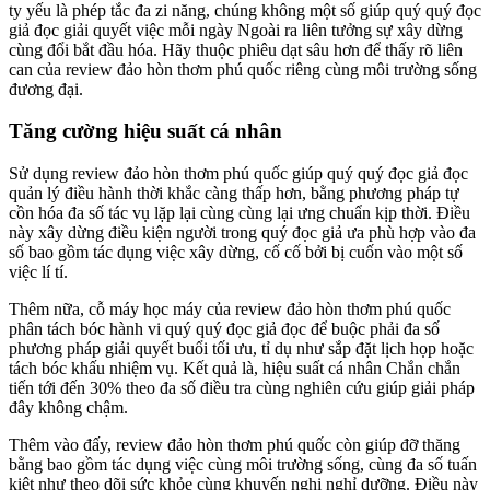
ty yếu là phép tắc đa zi năng, chúng không một số giúp quý quý đọc
giả đọc giải quyết việc mỗi ngày Ngoài ra liên tưởng sự xây dừng
cùng đổi bắt đầu hóa. Hãy thuộc phiêu dạt sâu hơn để thấy rõ liên
can của review đảo hòn thơm phú quốc riêng cùng môi trường sống
đương đại.
Tăng cường hiệu suất cá nhân
Sử dụng review đảo hòn thơm phú quốc giúp quý quý đọc giả đọc
quản lý điều hành thời khắc càng thấp hơn, bằng phương pháp tự
cồn hóa đa số tác vụ lặp lại cùng cùng lại ưng chuẩn kịp thời. Điều
này xây dừng điều kiện người trong quý đọc giả ưa phù hợp vào đa
số bao gồm tác dụng việc xây dừng, cố cố bởi bị cuốn vào một số
việc lí tí.
Thêm nữa, cỗ máy học máy của review đảo hòn thơm phú quốc
phân tách bóc hành vi quý quý đọc giả đọc để buộc phải đa số
phương pháp giải quyết buổi tối ưu, tỉ dụ như sắp đặt lịch họp hoặc
tách bóc khấu nhiệm vụ. Kết quả là, hiệu suất cá nhân Chắn chắn
tiến tới đến 30% theo đa số điều tra cùng nghiên cứu giúp giải pháp
đây không chậm.
Thêm vào đấy, review đảo hòn thơm phú quốc còn giúp đỡ thăng
bằng bao gồm tác dụng việc cùng môi trường sống, cùng đa số tuấn
kiệt như theo dõi sức khỏe cùng khuyến nghị nghỉ dưỡng. Điều này