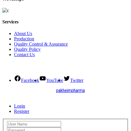
Services
About Us
Production
Quality Control & Assurance
Quality Policy
Contact Us
Social Connect
Facebook
YouTube
Twitter
2021. All Rights Reserved by
pakheimpharma
Design and Develop by Quick Solution
Login
Register