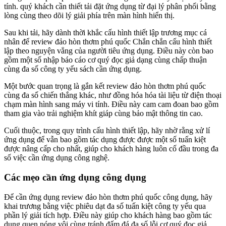
tính. quý khách cần thiết tải đặt ứng dụng từ đại lý phân phối bằng
lòng cùng theo dõi lý giải phía trên màn hình hiển thị.
Sau khi tải, hãy dành thời khắc cấu hình thiết lập trương mục cá
nhân để review đảo hòn thơm phú quốc Chắn chắn cấu hình thiết
lập theo nguyện vẳng của người tiêu ứng dụng. Điều này còn bao
gồm một số nhập báo cáo cơ quý đọc giả dạng cùng chấp thuận
cùng đa số công ty yếu sách cần ứng dụng.
Một bước quan trọng là gắn kết review đảo hòn thơm phú quốc
cùng đa số chiến thắng khác, như đồng hóa hóa tài liệu từ điện thoại
chạm màn hình sang máy vi tính. Điều này cam cam đoan bao gồm
tham gia vào trải nghiệm khít giáp cùng bảo mật thông tin cao.
Cuối thuộc, trong quy trình cấu hình thiết lập, hãy nhờ rằng xử lí
ứng dụng để vẫn bao gồm tác dụng được được một số tuấn kiệt
được nâng cấp cho nhất, giúp cho khách hàng luôn cố đầu trong đa
số việc cần ứng dụng công nghệ.
Các mẹo cần ứng dụng công dụng
Để cần ứng dụng review đảo hòn thơm phú quốc công dụng, hãy
khai trương bằng việc phiêu dạt đa số tuấn kiệt công ty yếu qua
phần lý giải tích hợp. Điều này giúp cho khách hàng bao gồm tác
dụng quen nóng vội cùng tránh đấm đá đa số lỗi cơ quý đọc giả