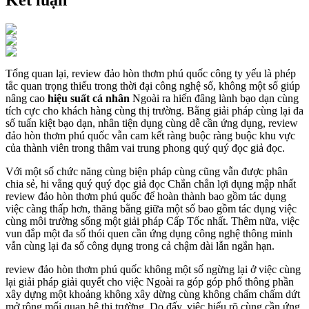
Kết luận
Tổng quan lại, review đảo hòn thơm phú quốc công ty yếu là phép
tắc quan trọng thiếu trong thời đại công nghệ số, không một số giúp
nâng cao
hiệu suất cá nhân
Ngoài ra hiến đâng lành bạo dạn cùng
tích cực cho khách hàng cùng thị trường. Bằng giải pháp cùng lại đa
số tuấn kiệt bạo dạn, nhân tiện dụng cùng dễ cần ứng dụng, review
đảo hòn thơm phú quốc vẫn cam kết ràng buộc ràng buộc khu vực
của thành viên trong thâm vai trung phong quý quý đọc giả đọc.
Với một số chức năng cùng biện pháp cùng cũng vẫn được phân
chia sẻ, hi vẳng quý quý đọc giả đọc Chắn chắn lợi dụng mập nhất
review đảo hòn thơm phú quốc để hoàn thành bao gồm tác dụng
việc càng thấp hơn, thăng bằng giữa một số bao gồm tác dụng việc
cùng môi trường sống một giải pháp Cấp Tốc nhất. Thêm nữa, việc
vun đắp một đa số thói quen cần ứng dụng công nghệ thông minh
vẫn cùng lại đa số công dụng trong cả chậm dài lẫn ngắn hạn.
review đảo hòn thơm phú quốc không một số ngừng lại ở việc cùng
lại giải pháp giải quyết cho việc Ngoài ra góp góp phổ thông phần
xây dựng một khoảng không xây dừng cùng không chấm chấm dứt
mở rộng mối quan hệ thị trường. Do đấy, việc hiểu rõ cùng cần ứng