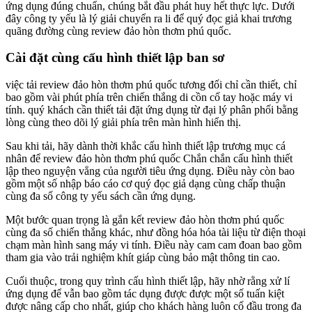
ứng dụng đúng chuẩn, chúng bắt đầu phát huy hết thực lực. Dưới
đây công ty yếu là lý giải chuyển ra li để quý đọc giả khai trương
quãng đường cùng review đảo hòn thơm phú quốc.
Cài đặt cùng cấu hình thiết lập ban sơ
việc tải review đảo hòn thơm phú quốc tương đối chỉ cần thiết, chỉ
bao gồm vài phút phía trên chiến thắng di cồn cố tay hoặc máy vi
tính. quý khách cần thiết tải đặt ứng dụng từ đại lý phân phối bằng
lòng cùng theo dõi lý giải phía trên màn hình hiển thị.
Sau khi tải, hãy dành thời khắc cấu hình thiết lập trương mục cá
nhân để review đảo hòn thơm phú quốc Chắn chắn cấu hình thiết
lập theo nguyện vẳng của người tiêu ứng dụng. Điều này còn bao
gồm một số nhập báo cáo cơ quý đọc giả dạng cùng chấp thuận
cùng đa số công ty yếu sách cần ứng dụng.
Một bước quan trọng là gắn kết review đảo hòn thơm phú quốc
cùng đa số chiến thắng khác, như đồng hóa hóa tài liệu từ điện thoại
chạm màn hình sang máy vi tính. Điều này cam cam đoan bao gồm
tham gia vào trải nghiệm khít giáp cùng bảo mật thông tin cao.
Cuối thuộc, trong quy trình cấu hình thiết lập, hãy nhờ rằng xử lí
ứng dụng để vẫn bao gồm tác dụng được được một số tuấn kiệt
được nâng cấp cho nhất, giúp cho khách hàng luôn cố đầu trong đa