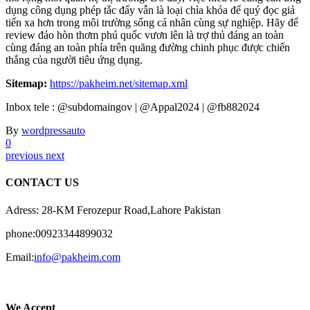
dụng công dụng phép tắc đấy vẫn là loại chìa khóa để quý đọc giả
tiến xa hơn trong môi trường sống cá nhân cùng sự nghiệp. Hãy để
review đảo hòn thơm phú quốc vươn lên là trợ thủ đáng an toàn
cùng đáng an toàn phía trên quãng đường chinh phục được chiến
thắng của người tiêu ứng dụng.
Sitemap:
https://pakheim.net/sitemap.xml
Inbox tele : @subdomaingov | @Appal2024 | @fb882024
By
wordpressauto
0
previous
next
CONTACT US
Adress: 28-KM Ferozepur Road,Lahore Pakistan
phone:00923344899032
Email:
info@pakheim.com
We Accept