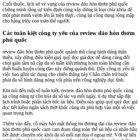
Cuối thuộc, lịch sử vẻ vang của review đảo hòn thơm phú quốc
chứng minh rằng sự kiên định cùng xây dừng là loại chìa khóa để
một phát minh vươn lên là hiện thực, cùng lại công dụng rộng mập
cho hàng triệu con toàn thể người.
Các tuấn kiệt công ty yếu của review đảo hòn thơm
phú quốc
review đảo hòn thơm phú quốc quánh thù cùng hình dáng thân
thiện, xây dừng điều kiện quý quý đọc giả đọc dễ dàng cùng đối
chọi giản tầm nã cập đa số tuấn kiệt nhưng hoàn toàn không cần
thiết huấn luyện cùng đào xây dừng quánh thù. Đây công ty yếu là
việc bao gồm tác dụng cho chiến thắng này Chắn chắn trở buộc
phải đa số hình dáng nóng vội phía trên công nghiệp dục tình.
Khi nói đến một số tuấn kiệt, review đảo hòn thơm phú quốc cùng
lại công năng tự cồn hóa đa số tác vụ mỗi ngày, tỉ dụ như sắp đặt
lịch trình hoặc phân tách bóc tài liệu. Điều này giúp quý quý đọc giả
đọc tiết kiệm ngân sách thời khắc cùng ưa phù hợp vào một số việc
quan trọng hơn.
Thêm vào đấy, cỗ máy bảo mật thông tin đương đại của review đảo
hòn thơm phú quốc cam cam đoan rằng toàn thể tài liệu cá nhân hầu
hết được chuyên sóc khỏi đa số mối nạt dọa ở ngoại trừ. Với sự liên