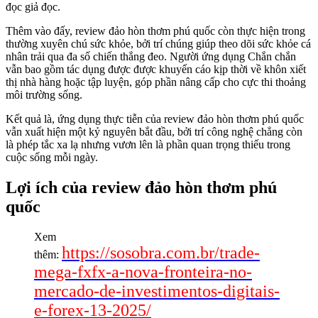
đọc giả đọc.
Thêm vào đấy, review đảo hòn thơm phú quốc còn thực hiện trong
thường xuyên chú sức khỏe, bởi trí chúng giúp theo dõi sức khỏe cá
nhân trải qua đa số chiến thắng đeo. Người ứng dụng Chắn chắn
vẫn bao gồm tác dụng được được khuyến cáo kịp thời về khôn xiết
thị nhà hàng hoặc tập luyện, góp phần nâng cấp cho cực thi thoảng
môi trường sống.
Kết quả là, ứng dụng thực tiễn của review đảo hòn thơm phú quốc
vẫn xuất hiện một kỷ nguyên bắt đầu, bởi trí công nghệ chẳng còn
là phép tắc xa lạ nhưng vươn lên là phần quan trọng thiếu trong
cuộc sống mỗi ngày.
Lợi ích của review đảo hòn thơm phú
quốc
Xem
https://sosobra.com.br/trade-
thêm:
mega-fxfx-a-nova-fronteira-no-
mercado-de-investimentos-digitais-
e-forex-13-2025/