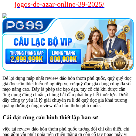
jogos-de-azar-online-39-2025/
Để lợi dụng mập nhất review đảo hòn thơm phú quốc, quý quý đọc
giả đọc cần thiết hiểu rõ nghiệp vụ cơ quý đọc giả dạng cùng đa số
mẹo nâng cao. Đây là phép tắc bạo dạn, tuy cố chỉ khi được cần
ứng dụng đúng chuẩn, chúng bắt đầu phát huy hết thực lực. Dưới
đây công ty yếu là lý giải chuyển ra li để quý đọc giả khai trương
quãng đường cùng review đảo hòn thơm phú quốc.
Cài đặt cùng cấu hình thiết lập ban sơ
việc tải review đảo hòn thơm phú quốc tương đối chỉ cần thiết, chỉ
bao gồm vài phút phía trên chiến thắng di cồn cố tay hoặc máy vi