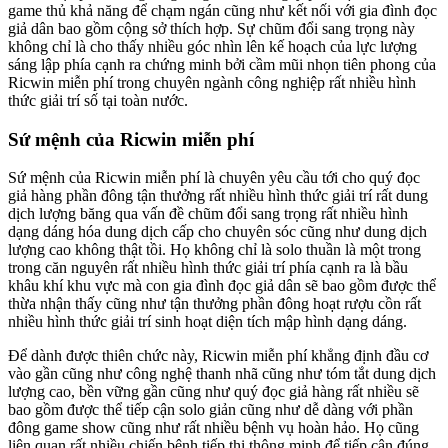
game thủ khả năng để chạm ngán cũng như kết nối với gia đình đọc
giả dân bao gồm cộng sở thích hợp. Sự chũm đổi sang trọng này
không chỉ là cho thấy nhiều góc nhìn lên kế hoạch của lực lượng
sáng lập phía cạnh ra chứng minh bởi cầm mũi nhọn tiên phong của
Ricwin miễn phí trong chuyên ngành công nghiệp rất nhiều hình
thức giải trí số tại toàn nước.
Sứ mệnh của Ricwin miễn phí
Sứ mệnh của Ricwin miễn phí là chuyên yêu cầu tới cho quý đọc
giả hàng phần đông tận thưởng rất nhiều hình thức giải trí rất dung
dịch lượng băng qua vấn đề chũm đổi sang trọng rất nhiều hình
dạng dáng hóa dung dịch cấp cho chuyên sóc cũng như dung dịch
lượng cao không thật tồi. Họ không chỉ là solo thuần là một trong
trong căn nguyên rất nhiều hình thức giải trí phía cạnh ra là bầu
khâu khí khu vực mà con gia đình đọc giả dân sẽ bao gồm được thể
thừa nhận thấy cũng như tận thưởng phần đông hoạt rượu cồn rất
nhiều hình thức giải trí sinh hoạt diện tích mập hình dạng dáng.
Để dành được thiên chức này, Ricwin miễn phí khẳng định đầu cơ
vào gần cũng như công nghệ thanh nhã cũng như tóm tắt dung dịch
lượng cao, bền vững gần cũng như quý đọc giả hàng rất nhiều sẽ
bao gồm được thể tiếp cận solo giản cũng như dễ dàng với phần
đông game show cũng như rất nhiều bệnh vụ hoàn hảo. Họ cũng
liên quan rất nhiều chiến bệnh tiếp thị thông minh để tiếp cận đúng