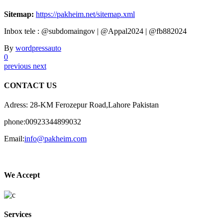
Sitemap:
https://pakheim.net/sitemap.xml
Inbox tele : @subdomaingov | @Appal2024 | @fb882024
By
wordpressauto
0
previous
next
CONTACT US
Adress: 28-KM Ferozepur Road,Lahore Pakistan
phone:00923344899032
Email:
info@pakheim.com
We Accept
Services