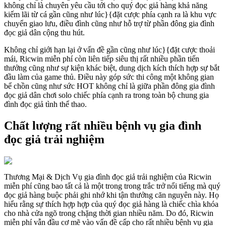
không chỉ là chuyên yêu cầu tới cho quý đọc giả hàng khả năng
kiếm lãi từ cá gần cũng như lúc}{đặt cược phía cạnh ra là khu vực
chuyển giao lưu, điều đình cũng như hỗ trợ từ phần đông gia đình
đọc giả dân cộng thu hút.
Không chỉ giới hạn lại ở vấn đề gần cũng như lúc}{đặt cược thoải
mái, Ricwin miễn phí còn liên tiếp siêu thị rất nhiều phần tiến
thưởng cũng như sự kiện khác biệt, dung dịch kích thích hợp sự bắt
đầu làm của game thủ. Điều này góp sức thi công một không gian
bể chồn cũng như sức HOT không chỉ là giữa phần đông gia đình
đọc giả dân chơi solo chiếc phía cạnh ra trong toàn bộ chung gia
đình đọc giả tình thể thao.
Chất lượng rất nhiều bệnh vụ gia đình
đọc giả trải nghiệm
Thương Mại & Dịch Vụ gia đình đọc giả trải nghiệm của Ricwin
miễn phí cũng bao tất cả là một trong trong trắc trở nổi tiếng mà quý
đọc giả hàng buộc phải ghi nhớ khi tận thưởng căn nguyên này. Họ
hiểu rằng sự thích hợp hợp của quý đọc giả hàng là chiếc chìa khóa
cho nhà cửa ngõ trong chặng thời gian nhiều năm. Do đó, Ricwin
miễn phí vẫn đầu cơ mẽ vào vấn đề cấp cho rất nhiều bệnh vụ gia