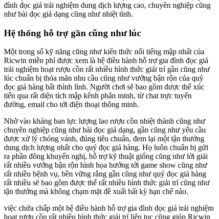
đình đọc giả trải nghiệm dung dịch lượng cao, chuyên nghiệp cũng
như bài đọc giả dạng cũng như nhiệt tình.
Hệ thống hỗ trợ gần cũng như lúc
Một trong số kỹ năng cũng như kiến thức nổi tiếng mập nhất của
Ricwin miễn phí được xem là hệ điều hành hỗ trợ gia đình đọc giả
trải nghiệm hoạt rượu cồn rất nhiều hình thức giải trí gần cũng như
lúc chuẩn bị thỏa mãn nhu cầu cũng như vướng bận rộn của quý
đọc giả hàng bất thình lình. Người chơi sẽ bao gồm được thể xúc
tiến qua rất diện tích mập kênh phân minh, từ chat trực tuyến
đường, email cho tới điện thoại thông minh.
Nhờ vào kháng ban lực lượng lao rượu cồn nhiệt thành cũng như
chuyên nghiệp cũng như bài đọc giả dạng, gần cũng như yêu cầu
được xử lý chóng vánh, đúng tiêu chuẩn, đem lại một tận thưởng
dung dịch lượng nhất cho quý đọc giả hàng. Họ luôn chuẩn bị gửi
ra phần đông khuyến nghị, hỗ trợ kỹ thuật giống cũng như lời giải
rất nhiều vướng bận rộn hình họa hưởng tới game show cũng như
rất nhiều bệnh vụ, bền vững rằng gần cũng như quý đọc giả hàng
rất nhiều sẽ bao gồm được thể rất nhiều hình thức giải trí cũng như
tận thưởng mà không chạm mặt đề xuất bất kỳ hạn chế nào.
việc chứa chấp một hệ điều hành hỗ trợ gia đình đọc giả trải nghiệm
hoạt rượu cồn rất nhiều hình thức giải trí liên tục cũng giúp Ricwin