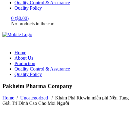
Quality Control & Assurance
Quality Policy
0
(
$
0.00
)
No products in the cart.
Home
About Us
Production
Quality Control & Assurance
Quality Policy
Pakheim Pharma Company
Home
/
Uncategorized
/
Khám Phá Ricwin miễn phí Nền Tảng
Giải Trí Đỉnh Cao Cho Mọi Người