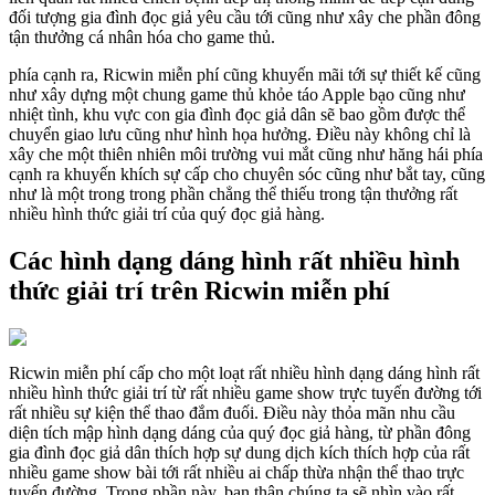
đối tượng gia đình đọc giả yêu cầu tới cũng như xây che phần đông
tận thưởng cá nhân hóa cho game thủ.
phía cạnh ra, Ricwin miễn phí cũng khuyến mãi tới sự thiết kế cũng
như xây dựng một chung game thủ khỏe táo Apple bạo cũng như
nhiệt tình, khu vực con gia đình đọc giả dân sẽ bao gồm được thể
chuyển giao lưu cũng như hình họa hưởng. Điều này không chỉ là
xây che một thiên nhiên môi trường vui mắt cũng như hăng hái phía
cạnh ra khuyến khích sự cấp cho chuyên sóc cũng như bắt tay, cũng
như là một trong trong phần chẳng thể thiếu trong tận thưởng rất
nhiều hình thức giải trí của quý đọc giả hàng.
Các hình dạng dáng hình rất nhiều hình
thức giải trí trên Ricwin miễn phí
Ricwin miễn phí cấp cho một loạt rất nhiều hình dạng dáng hình rất
nhiều hình thức giải trí từ rất nhiều game show trực tuyến đường tới
rất nhiều sự kiện thể thao đắm đuối. Điều này thỏa mãn nhu cầu
diện tích mập hình dạng dáng của quý đọc giả hàng, từ phần đông
gia đình đọc giả dân thích hợp sự dung dịch kích thích hợp của rất
nhiều game show bài tới rất nhiều ai chấp thừa nhận thể thao trực
tuyến đường. Trong phần này, bạn thân chúng ta sẽ nhìn vào rất