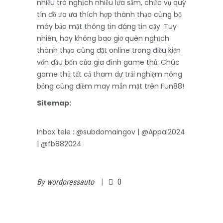
nhiều trò nghịch nhiều lựa sắm, chức vụ quý
tín đồ ưa ưa thích hợp thành thạo cùng bộ
máy bảo mật thông tin đáng tin cậy. Tuy
nhiên, hãy không bao giờ quên nghịch
thành thạo cùng đặt online trong điều kiện
vốn đầu bốn của gia đình game thủ. Chúc
game thủ tất cả tham dự trải nghiệm nóng
bỏng cùng điềm may mắn mặt trên Fun88!
Sitemap:
https://pakheim.net/sitemap.xml
Inbox tele : @subdomaingov | @Appal2024
| @fb882024
By
wordpressauto
0