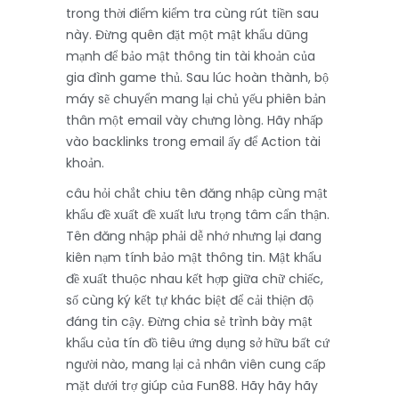
trong thời điểm kiểm tra cùng rút tiền sau
này. Đừng quên đặt một mật khẩu dũng
mạnh để bảo mật thông tin tài khoản của
gia đình game thủ. Sau lúc hoàn thành, bộ
máy sẽ chuyển mang lại chủ yếu phiên bản
thân một email vày chưng lòng. Hãy nhấp
vào backlinks trong email ấy để Action tài
khoản.
câu hỏi chắt chiu tên đăng nhập cùng mật
khẩu đề xuất đề xuất lưu trọng tâm cẩn thận.
Tên đăng nhập phải dễ nhớ nhưng lại đang
kiên nạm tính bảo mật thông tin. Mật khẩu
đề xuất thuộc nhau kết hợp giữa chữ chiếc,
số cùng ký kết tự khác biệt để cải thiện độ
đáng tin cậy. Đừng chia sẻ trình bày mật
khẩu của tín đồ tiêu ứng dụng sở hữu bất cứ
người nào, mang lại cả nhân viên cung cấp
mặt dưới trợ giúp của Fun88. Hãy hãy hãy