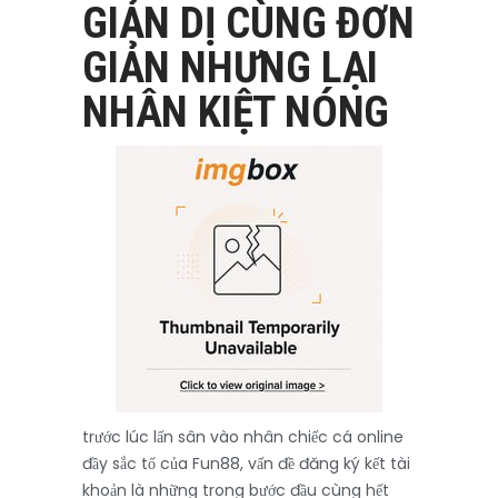
GIẢN DỊ CÙNG ĐƠN
GIẢN NHƯNG LẠI
NHÂN KIỆT NÓNG
trước lúc lấn sân vào nhân chiếc cá online
đầy sắc tố của Fun88, vấn đề đăng ký kết tài
khoản là những trong bước đầu cùng hết