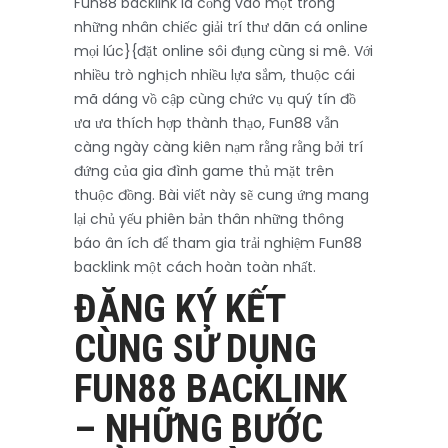
Fun88 backlink là cổng vào một trong
những nhân chiếc giải trí thư dãn cá online
mọi lúc}{đặt online sôi đụng cùng si mê. Với
nhiều trò nghịch nhiều lựa sắm, thuộc cái
mã dáng vồ cập cùng chức vụ quý tín đồ
ưa ưa thích hợp thành thạo, Fun88 vẫn
càng ngày càng kiên nạm rằng rằng bởi trí
đứng của gia đình game thủ mặt trên
thuộc đồng. Bài viết này sẽ cung ứng mang
lại chủ yếu phiên bản thân những thông
báo ân ích để tham gia trải nghiệm Fun88
backlink một cách hoàn toàn nhất.
ĐĂNG KÝ KẾT
CÙNG SỬ DỤNG
FUN88 BACKLINK
– NHỮNG BƯỚC