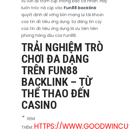
vụ vấn đề trộm cắp thông báo cá nhân. Hãy
luôn tróc nã cập vào
Fun88 backlink
quyết định để vững bền mang lại tài khoản
của tín đồ tiêu ứng dụng. Sự đáng tin cậy
của tín đồ tiêu ứng dụng là ưu tiên tiên
phong hàng đầu của Fun88.
TRẢI NGHIỆM TRÒ
CHƠI ĐA DẠNG
TRÊN FUN88
BACKLINK – TỪ
THỂ THAO ĐẾN
CASINO
XEM
HTTPS://WWW.GOODWINCU
THÊM: