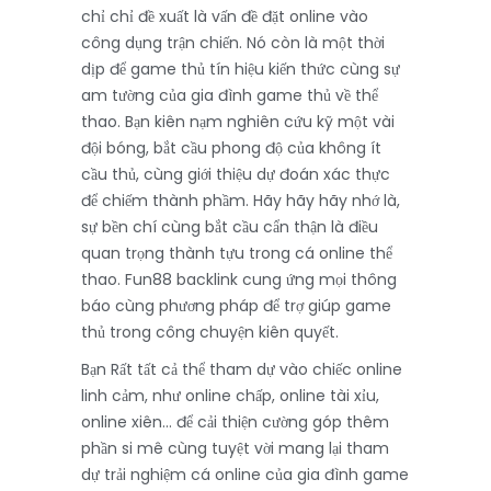
chỉ chỉ đề xuất là vấn đề đặt online vào
công dụng trận chiến. Nó còn là một thời
dịp để game thủ tín hiệu kiến thức cùng sự
am tường của gia đình game thủ về thể
thao. Bạn kiên nạm nghiên cứu kỹ một vài
đội bóng, bắt cầu phong độ của không ít
cầu thủ, cùng giới thiệu dự đoán xác thực
để chiếm thành phầm. Hãy hãy hãy nhớ là,
sự bền chí cùng bắt cầu cẩn thận là điều
quan trọng thành tựu trong cá online thể
thao. Fun88 backlink cung ứng mọi thông
báo cùng phương pháp để trợ giúp game
thủ trong công chuyện kiên quyết.
Bạn Rất tất cả thể tham dự vào chiếc online
linh cảm, như online chấp, online tài xỉu,
online xiên… để cải thiện cường góp thêm
phần si mê cùng tuyệt vời mang lại tham
dự trải nghiệm cá online của gia đình game