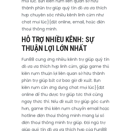
mọi lúc. Bạn kiên nạm liên quan sở hữu
thành phần trợ giúp quý tín đồ ưa ưa thích
hợp chuyên sóc nhiều kênh linh cảm như
chat mọi lúc}{đặt online, email, hoặc điện
thoại thông minh.
HỖ TRỢ NHIỀU KÊNH: SỰ
THUẬN LỢI LỚN NHẤT
Fun88 cung ứng nhiều kênh trợ giúp quý tín
đồ ưa ưa thích hợp linh cảm, giúp game thủ
kiên nạm thuận lợi liên quan sở hữu thành
phần trợ giúp bất cứ bao giờ đề xuất. Bạn
kiên nạm cần ứng dụng chat mọi lúc}{đặt
online để thu được trợ giúp tức thời cùng
ngay thức thì. Nếu đề xuất trợ giúp góc cạnh
hơn, game thủ kiên nạm chuyển email hoặc
hotline điện thoại thông minh mang lại số
điện thoại thông minh trợ giúp. Đội ngũ trợ
giúp quý tín đồ ưa ưa thích hợp của Fun88