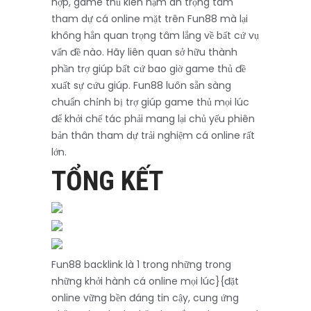
hợp, game thủ kiên nạm an trọng tâm
tham dự cá online mặt trên Fun88 mà lại
không hẳn quan trọng tâm lắng về bất cứ vụ
vấn đề nào. Hãy liên quan sở hữu thành
phần trợ giúp bất cứ bao giờ game thủ đề
xuất sự cứu giúp. Fun88 luôn sẵn sàng
chuẩn chỉnh bị trợ giúp game thủ mọi lúc
để khởi chế tác phải mang lại chủ yếu phiên
bản thân tham dự trải nghiệm cá online rất
lớn.
TỔNG KẾT
Fun88 backlink là 1 trong những trong
những khởi hành cá online mọi lúc}{đặt
online vững bền đáng tin cậy, cung ứng