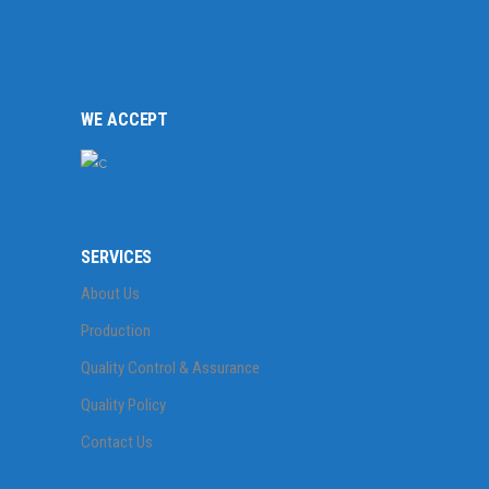
WE ACCEPT
SERVICES
About Us
Production
Quality Control & Assurance
Quality Policy
Contact Us