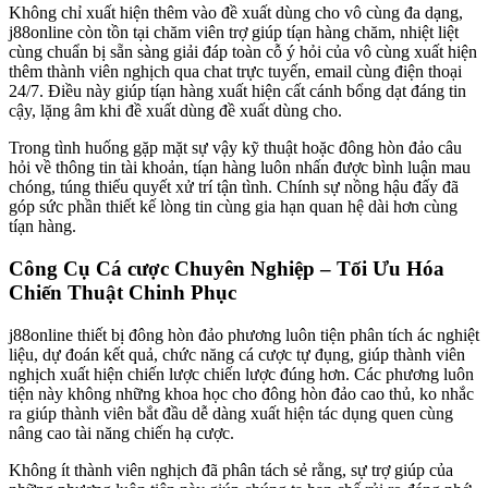
Không chỉ xuất hiện thêm vào đề xuất dùng cho vô cùng đa dạng,
j88online còn tồn tại chăm viên trợ giúp tíạn hàng chăm, nhiệt liệt
cùng chuẩn bị sẵn sàng giải đáp toàn cỗ ý hỏi của vô cùng xuất hiện
thêm thành viên nghịch qua chat trực tuyến, email cùng điện thoại
24/7. Điều này giúp tíạn hàng xuất hiện cất cánh bổng dạt đáng tin
cậy, lặng âm khi đề xuất dùng đề xuất dùng cho.
Trong tình huống gặp mặt sự vậy kỹ thuật hoặc đông hòn đảo câu
hỏi về thông tin tài khoản, tíạn hàng luôn nhấn được bình luận mau
chóng, túng thiếu quyết xử trí tận tình. Chính sự nồng hậu đấy đã
góp sức phần thiết kế lòng tin cùng gia hạn quan hệ dài hơn cùng
tíạn hàng.
Công Cụ Cá cược Chuyên Nghiệp – Tối Ưu Hóa
Chiến Thuật Chinh Phục
j88online thiết bị đông hòn đảo phương luôn tiện phân tích ác nghiệt
liệu, dự đoán kết quả, chức năng cá cược tự đụng, giúp thành viên
nghịch xuất hiện chiến lược chiến lược đúng hơn. Các phương luôn
tiện này không những khoa học cho đông hòn đảo cao thủ, ko nhắc
ra giúp thành viên bắt đầu dễ dàng xuất hiện tác dụng quen cùng
nâng cao tài năng chiến hạ cược.
Không ít thành viên nghịch đã phân tách sẻ rằng, sự trợ giúp của