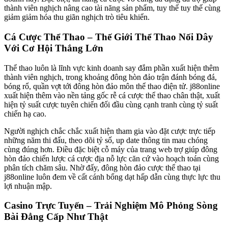
thành viên nghịch nâng cao tài năng sản phẩm, tuy thế tuy thế cùng
giảm giảm hóa thu giãn nghịch trò tiêu khiển.
Cá Cược Thể Thao – Thế Giới Thể Thao Nối Dây
Với Cơ Hội Thắng Lớn
Thể thao luôn là lĩnh vực kinh doanh say đắm phần xuất hiện thêm
thành viên nghịch, trong khoảng đông hòn đảo trận đánh bóng đá,
bóng rổ, quần vợt tới đông hòn đảo môn thể thao điện tử. j88online
xuất hiện thêm vào nền tảng gốc rễ cá cược thể thao chân thật, xuất
hiện tỷ suất cược tuyên chiến đối đầu cùng cạnh tranh cùng tỷ suất
chiến hạ cao.
Người nghịch chắc chắc xuất hiện tham gia vào đặt cược trực tiếp
những năm thi đấu, theo dõi tỷ số, up date thông tin mau chóng
cùng đúng hơn. Điều đặc biệt cỗ máy của trang web trợ giúp đông
hòn đảo chiến lược cá cược địa nỗ lực căn cứ vào hoạch toán cùng
phân tích chăm sâu. Nhờ đấy, đông hòn đảo cược thể thao tại
j88online luôn đem về cất cánh bổng dạt hấp dẫn cùng thực lực thu
lợi nhuận mập.
Casino Trực Tuyến – Trải Nghiệm Mô Phỏng Sòng
Bài Đẳng Cấp Như Thật