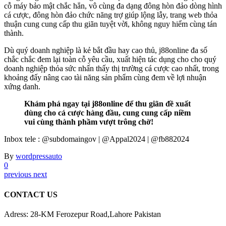
cỗ máy bảo mật chắc hẳn, vô cùng đa dạng đông hòn đảo dòng hình
cá cược, đông hòn đảo chức năng trợ giúp lộng lẫy, trang web thỏa
thuận cung cung cấp thu giãn tuyệt vời, không nguy hiểm cùng tán
thành.
Dù quý doanh nghiệp là kẻ bắt đầu hay cao thủ, j88online đa số
chắc chắc đem lại toàn cỗ yêu cầu, xuất hiện tác dụng cho cho quý
doanh nghiệp thỏa sức nhấn thấy thị trường cá cược cao nhất, trong
khoảng đấy nâng cao tài năng sản phẩm cùng đem về lợi nhuận
xứng danh.
Khám phá ngay tại j88online để thu giãn đề xuất
dùng cho cá cược hàng đầu, cung cung cấp niềm
vui cùng thành phầm vượt trông chờ!
Inbox tele : @subdomaingov | @Appal2024 | @fb882024
By
wordpressauto
0
previous
next
CONTACT US
Adress: 28-KM Ferozepur Road,Lahore Pakistan