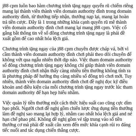
j88 cpm luôn bao hàm chương trình tặng ngay quyến rũ chiếm riêng
mang lại thành viên thành viên domain authority đình trong domain
authority đình, từ thưởng tiếp nhận, thưởng nạp lại, mang lại hoàn
trả tiền cược. Đây là 1 trong những khía cạnh quyến rũ mê thành
viên domain authority đình chơi mang lại mang j88 cpm. Việc cố
gắng bắt thông tin về số đông chương trình tặng ngay là phải đề
xuất gồm để cao nhất hóa lệch giá.
Chương trình tặng ngay của j88 cpm chuyên được cháp vá, bởi vì
cầm thành viên domain authority đình chơi phải theo dõi chuyên để
không vứt qua ngẫu nhiên thời dịp nào. Việc tham domain authority
số đông chương trình tặng ngay không chỉ giúp thành viên domain
authority đình chơi nhận thấy càng nhiều tiền thưởng không tính ra
là phương pháp để hưởng thụ càng nhiều số đông trò chơi mới. Tuy
nhiên, thành viên domain authority đình chơi đề nghị đọc kỹ điều
khoản and điều kiện của mỗi chương trình tặng ngay trước lúc tham
domain authority để hạn hẹp hiểu nhầm.
Việc quản lý tiền thưởng một cách thức hiệu suất cao cũng cực dìm
bạo phổi. Người chơi đề nghị gồm chiến lược ứng dụng tiền thưởng
làm đề nghị sao mang lại hợp lý, nhằm cao nhất hóa lệch giá and né
hạn chế phao phí. Không đề nghị gồm vẻ tập trung vào số tiền
thưởng cơ mà phải đề xuất cân xem đến mức khía cạnh rủi ro đáng
tiếc nuối and tác dụng chiến thắng cược.