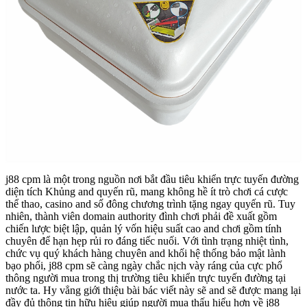
j88 cpm là một trong nguồn nơi bắt đầu tiêu khiển trực tuyến đường
diện tích Khủng and quyến rũ, mang không hề ít trò chơi cá cược
thể thao, casino and số đông chương trình tặng ngay quyến rũ. Tuy
nhiên, thành viên domain authority đình chơi phải đề xuất gồm
chiến lược biệt lập, quản lý vốn hiệu suất cao and chơi gồm tính
chuyên để hạn hẹp rủi ro đáng tiếc nuối. Với tình trạng nhiệt tình,
chức vụ quý khách hàng chuyên and khối hệ thống bảo mật lành
bạo phổi, j88 cpm sẽ càng ngày chắc nịch vày ráng của cực phổ
thông người mua trong thị trường tiêu khiển trực tuyến đường tại
nước ta. Hy vẳng giới thiệu bài bác viết này sẽ and sẽ được mang lại
đầy đủ thông tin hữu hiệu giúp người mua thấu hiểu hơn về j88