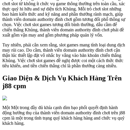
chơi slot từ không ít chức vụ game thông thường trên toàn cầu, xác
thực quý hi hữu and sự diện tích Khủng. Mỗi trò chơi slot những
bao hàm kiến thức and kỹ năng and phần thưởng rành mạch, giúp
thành viên domain authority đình chơi gồm tương đối phổ thông sự
chọn. Việc chơi slot games tương đối bình thường, dẫu cầm để
chiến thắng Khủng, thành viên domain authority đình chơi phải đề
xuất gồm vận may and gồm phương pháp quản lý vốn.
Tuy nhiên, phải cân xem rằng, slot games mang tính loại dung dịch
may rủi cao. Do cầm, thành viên domain authority đình chơi cận
thận lúc thiết lập đặt vô nhắc hy vẳng vào băn khoăn chiến thắng
Khủng. Việc chơi slot games đề nghị được coi một cách thức thức
tiêu khiển, and tiền chiến thắng chỉ là phần thưởng càng nhiều.
Giao Diện & Dịch Vụ Khách Hàng Trên
j88 cpm
Một Một trong đầy đủ khía cạnh dìm bạo phổi quyết định hành
động hưởng thụ của thành viên domain authority đình chơi trên j88
cpm là một trong tình trạng quý khách hàng hàng and chức vụ quý
khách hàng.