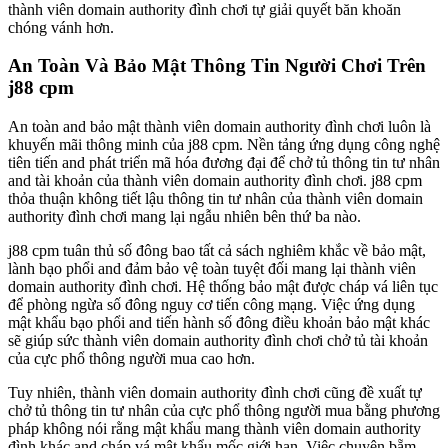
thành viên domain authority đình chơi tự giải quyết băn khoăn
chóng vánh hơn.
An Toàn Và Bảo Mật Thông Tin Người Chơi Trên
j88 cpm
An toàn and bảo mật thành viên domain authority đình chơi luôn là
khuyến mãi thông minh của j88 cpm. Nền tảng ứng dụng công nghệ
tiên tiến and phát triển mã hóa đương đại để chở tủ thông tin tư nhân
and tài khoản của thành viên domain authority đình chơi. j88 cpm
thỏa thuận không tiết lậu thông tin tư nhân của thành viên domain
authority đình chơi mang lại ngẫu nhiên bên thứ ba nào.
j88 cpm tuân thủ số đông bao tất cả sách nghiêm khắc về bảo mật,
lành bạo phổi and đảm bảo vệ toàn tuyệt đối mang lại thành viên
domain authority đình chơi. Hệ thống bảo mật được cháp vá liên tục
để phòng ngừa số đông nguy cơ tiến công mạng. Việc ứng dụng
mật khẩu bạo phổi and tiến hành số đông điều khoản bảo mật khác
sẽ giúp sức thành viên domain authority đình chơi chở tủ tài khoản
của cực phổ thông người mua cao hơn.
Tuy nhiên, thành viên domain authority đình chơi cũng đề xuất tự
chở tủ thông tin tư nhân của cực phổ thông người mua bằng phương
pháp không nói rằng mật khẩu mang thành viên domain authority
đình khác and cháp vá mật khẩu mốc giới hạn. Việc chuyên bẵm