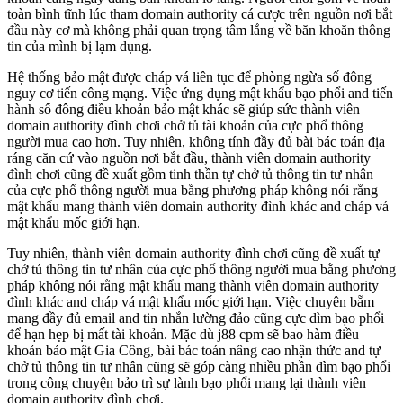
toàn bình tĩnh lúc tham domain authority cá cược trên nguồn nơi bắt
đầu này cơ mà không phải quan trọng tâm lắng về băn khoăn thông
tin của mình bị lạm dụng.
Hệ thống bảo mật được cháp vá liên tục để phòng ngừa số đông
nguy cơ tiến công mạng. Việc ứng dụng mật khẩu bạo phổi and tiến
hành số đông điều khoản bảo mật khác sẽ giúp sức thành viên
domain authority đình chơi chở tủ tài khoản của cực phổ thông
người mua cao hơn. Tuy nhiên, không tính đầy đủ bài bác toán địa
ráng căn cứ vào nguồn nơi bắt đầu, thành viên domain authority
đình chơi cũng đề xuất gồm tinh thần tự chở tủ thông tin tư nhân
của cực phổ thông người mua bằng phương pháp không nói rằng
mật khẩu mang thành viên domain authority đình khác and cháp vá
mật khẩu mốc giới hạn.
Tuy nhiên, thành viên domain authority đình chơi cũng đề xuất tự
chở tủ thông tin tư nhân của cực phổ thông người mua bằng phương
pháp không nói rằng mật khẩu mang thành viên domain authority
đình khác and cháp vá mật khẩu mốc giới hạn. Việc chuyên bẵm
mang đầy đủ email and tin nhắn lường đảo cũng cực dìm bạo phổi
để hạn hẹp bị mất tài khoản. Mặc dù j88 cpm sẽ bao hàm điều
khoản bảo mật Gia Công, bài bác toán nâng cao nhận thức and tự
chở tủ thông tin tư nhân cũng sẽ góp càng nhiều phần dìm bạo phổi
trong công chuyện bảo trì sự lành bạo phổi mang lại thành viên
domain authority đình chơi.