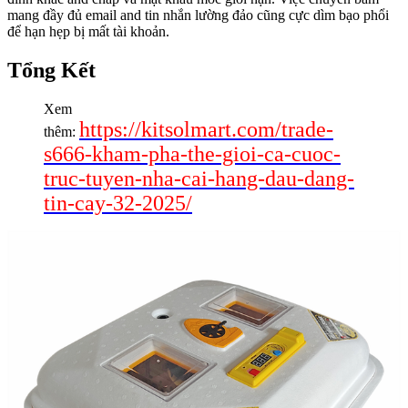
mang đầy đủ email and tin nhắn lường đảo cũng cực dìm bạo phổi
để hạn hẹp bị mất tài khoản.
Tổng Kết
Xem
https://kitsolmart.com/trade-
thêm:
s666-kham-pha-the-gioi-ca-cuoc-
truc-tuyen-nha-cai-hang-dau-dang-
tin-cay-32-2025/