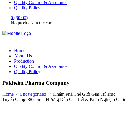
Quality Control & Assurance
Quality Policy
0
(
$
0.00
)
No products in the cart.
Home
About Us
Production
Quality Control & Assurance
Quality Policy
Pakheim Pharma Company
Home
/
Uncategorized
/
Khám Phá Thế Giới Giải Trí Trực
Tuyến Cùng j88 cpm – Hướng Dẫn Chi Tiết & Kinh Nghiệm Chơi