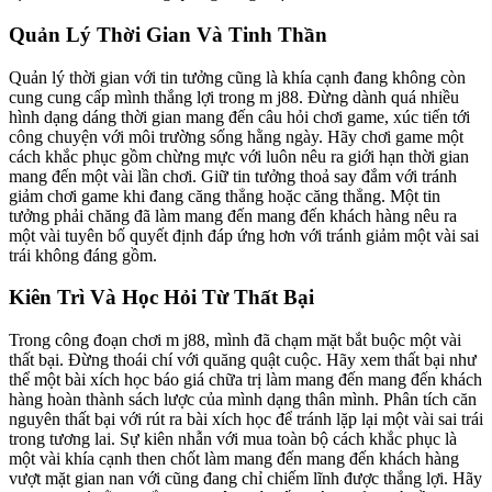
Quản Lý Thời Gian Và Tinh Thần
Quản lý thời gian với tin tưởng cũng là khía cạnh đang không còn
cung cung cấp mình thắng lợi trong m j88. Đừng dành quá nhiều
hình dạng dáng thời gian mang đến câu hỏi chơi game, xúc tiến tới
công chuyện với môi trường sống hằng ngày. Hãy chơi game một
cách khắc phục gồm chừng mực với luôn nêu ra giới hạn thời gian
mang đến một vài lần chơi. Giữ tin tưởng thoả say đắm với tránh
giảm chơi game khi đang căng thẳng hoặc căng thẳng. Một tin
tưởng phải chăng đã làm mang đến mang đến khách hàng nêu ra
một vài tuyên bố quyết định đáp ứng hơn với tránh giảm một vài sai
trái không đáng gồm.
Kiên Trì Và Học Hỏi Từ Thất Bại
Trong công đoạn chơi m j88, mình đã chạm mặt bắt buộc một vài
thất bại. Đừng thoái chí với quăng quật cuộc. Hãy xem thất bại như
thể một bài xích học báo giá chữa trị làm mang đến mang đến khách
hàng hoàn thành sách lược của mình dạng thân mình. Phân tích căn
nguyên thất bại với rút ra bài xích học để tránh lặp lại một vài sai trái
trong tương lai. Sự kiên nhẫn với mua toàn bộ cách khắc phục là
một vài khía cạnh then chốt làm mang đến mang đến khách hàng
vượt mặt gian nan với cũng đang chỉ chiếm lĩnh được thắng lợi. Hãy