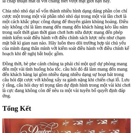
là chấp thuận mất đi với chẳng biết vượt mặt giới hạn này.
Chia nhỏ nhỏ dại số vốn thành nhiều hình dạng dáng phần còn chỉ
cược một trong một vài phần nhỏ nhỏ dại trong một vài lần chơi là
một cách khắc phục công dụng để thuyên giảm khủng hoảng. Điều
này không chỉ là làm mang đến mang đến khách hàng kéo lâu năm
trong suốt thời gian thời gian chơi hơn nữa được mang đến phép
mình kiểm soát điều hành với điều chỉnh sách lược nếu như chạm
mặt bất kì gian nan nào. Hãy luôn theo dõi trường hợp tài chủ yếu
của mình dạng thân mình với kiểm soát điều hành với điều chỉnh kế
hoạch khi đề nghị bắt buộc gồm.
Đồng thời, bè phe cánh chúng ta phải chỉ một quỹ dự phòng mang
đến một vài tình huống hỏa tốc. câu hỏi đó đã làm mang đến mang
đến khách hàng lại gồm nhiều dạng nhiều dạng sự hoạt bát trong
câu hỏi đặt cược với không xẩy ra gánh nặng khi chiến chại lỗ. Lưu
ý rằng, câu hỏi duy trì trọng tâm dự định hình trong một vài khi chơi
là cực đang không còn để nêu ra một vài tuyên bố quyết định đáp
ứng.
Tổng Kết