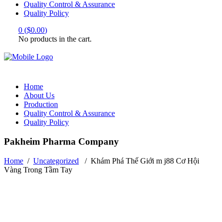
Quality Control & Assurance
Quality Policy
0
(
$
0.00
)
No products in the cart.
Home
About Us
Production
Quality Control & Assurance
Quality Policy
Pakheim Pharma Company
Home
/
Uncategorized
/
Khám Phá Thế Giới m j88 Cơ Hội
Vàng Trong Tầm Tay