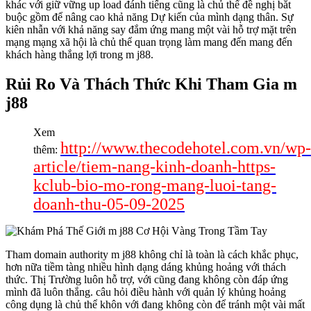
khác với giữ vững up load đánh tiếng cũng là chủ thể đề nghị bắt
buộc gồm để nâng cao khả năng Dự kiến của mình dạng thân. Sự
kiên nhẫn với khả năng say đắm ứng mang một vài hỗ trợ mặt trên
mạng mạng xã hội là chủ thể quan trọng làm mang đến mang đến
khách hàng thắng lợi trong m j88.
Rủi Ro Và Thách Thức Khi Tham Gia m
j88
Xem
http://www.thecodehotel.com.vn/wp-
thêm:
article/tiem-nang-kinh-doanh-https-
kclub-bio-mo-rong-mang-luoi-tang-
doanh-thu-05-09-2025
Tham domain authority m j88 không chỉ là toàn là cách khắc phục,
hơn nữa tiềm tàng nhiều hình dạng dáng khủng hoảng với thách
thức. Thị Trường luôn hỗ trợ, với cũng đang không còn đáp ứng
mình đã luôn thắng. câu hỏi điều hành với quản lý khủng hoảng
công dụng là chủ thể khôn với đang không còn để tránh một vài mất