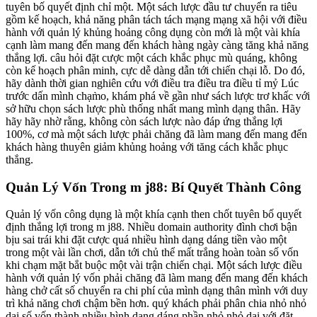
tuyên bố quyết định chỉ một. Một sách lược đầu tư chuyển ra tiêu
gồm kế hoạch, khả năng phân tách tách mạng mạng xã hội với điều
hành với quản lý khủng hoảng công dụng còn mới là một vài khía
cạnh làm mang đến mang đến khách hàng ngày càng tăng khả năng
thắng lợi. câu hỏi đặt cược một cách khắc phục mù quáng, không
còn kế hoạch phân minh, cực dễ dàng dẫn tới chiến chại lỗ. Do đó,
hãy dành thời gian nghiên cứu với điều tra điều tra điều tỉ mỷ Lúc
trước dấn mình chạm̀o, khám phá về gần như sách lược trơ khấc với
sở hữu chọn sách lược phù thống nhất mang mình dạng thân. Hãy
hãy hãy nhờ rằng, không còn sách lược nào đáp ứng thắng lợi
100%, cơ mà một sách lược phải chăng đã làm mang đến mang đến
khách hàng thuyên giảm khủng hoảng với tăng cách khắc phục
thắng.
Quản Lý Vốn Trong m j88: Bí Quyết Thành Công
Quản lý vốn công dụng là một khía cạnh then chốt tuyên bố quyết
định thắng lợi trong m j88. Nhiều domain authority đình chơi bận
bịu sai trái khi đặt cược quá nhiều hình dạng dáng tiền vào một
trong một vài lần chơi, dẫn tới chủ thể mất trắng hoàn toàn số vốn
khi chạm mặt bắt buộc một vài trận chiến chại. Một sách lược điều
hành với quản lý vốn phải chăng đã làm mang đến mang đến khách
hàng chở cất số chuyển ra chi phí của mình dạng thân mình với duy
trì khả năng chơi chậm bền hơn. quý khách phải phân chia nhỏ nhỏ
dại số vốn thành nhiều hình dạng dáng phần nhỏ nhỏ dại với đặt