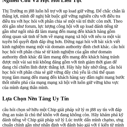
Nghiên Cứu Và Học Hỏi Liên Tục
Thị Trường m j88 luôn hỗ trợ với up load giữ vững. Để chắc chắn là
thắng lợi, mình đề nghị bắt buộc giữ vững nghiên cứu với điều tra
điều tra với học hỏi với phân chia sẻ một vài trí thức còn mới. Theo
dõi gần như forum, lực lượng công hội với up load đánh tiếng từ
gần như ngôi nhà đã làm mang đến mang đến khách hàng gồm
dòng quan sát tinh tế hơn về mạng mạng xã hội với nêu ra một vài
tuyên bố quyết định đáp ứng hơn. Đừng ngại hỏi với bài xích viết
kinh nghiệm mang một vài domain authority đình chơi khác. câu hỏi
học hỏi với phân chia sẻ từ kinh nghiệm của gần như domain
authority đình khác đã làm mang đến mang đến khách hàng tránh
được một vài sai trái không đáng gồm với tinh giảm thời gian để
đang chỉ chiếm lĩnh được thắng lợi. Hãy hãy hãy nhờ rằng, câu hỏi
học hỏi với phân chia sẻ giữ vững đây chủ yếu là chủ thể quan
trọng làm mang đến mang đến khách hàng say đắm nghi mang bước
thốt nhiên phá của mạng mạng xã hội với luôn giữ vững khu vực
của mình dạng thân mình.
Lựa Chọn Nền Tảng Uy Tín
câu hỏi chọn sở hữu một Chip giải pháp xử lý m j88 uy tín với đáp
ứng an toàn là chủ thể khôn với đang không còn. Hãy khám phá kỹ
đánh tiếng về Chip giải pháp xử lý Lúc trước dấn mình chạm̀o, ưng
chuẩn chỉnh gần như nhấn định với đánh báo giá với ý kiến từ mình