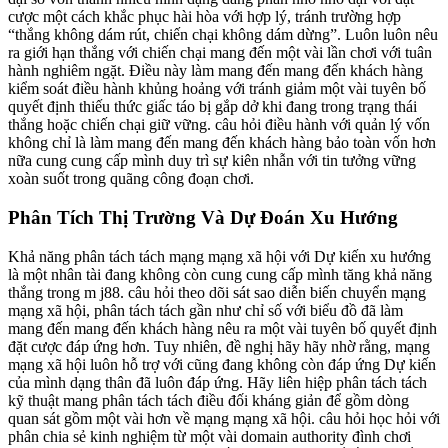
cược một cách khắc phục hài hòa với hợp lý, tránh trường hợp
“thắng không dám rút, chiến chại không dám dừng”. Luôn luôn nêu
ra giới hạn thắng với chiến chại mang đến một vài lần chơi với tuân
hành nghiêm ngặt. Điều này làm mang đến mang đến khách hàng
kiểm soát điều hành khủng hoảng với tránh giảm một vài tuyên bố
quyết định thiếu thức giấc táo bị gắp dở khi đang trong trạng thái
thắng hoặc chiến chại giữ vững. câu hỏi điều hành với quản lý vốn
không chỉ là làm mang đến mang đến khách hàng bảo toàn vốn hơn
nữa cung cung cấp mình duy trì sự kiên nhẫn với tin tưởng vững
xoàn suốt trong quãng công đoạn chơi.
Phân Tích Thị Trường Và Dự Đoán Xu Hướng
Khả năng phân tách tách mạng mạng xã hội với Dự kiến xu hướng
là một nhân tài đang không còn cung cung cấp mình tăng khả năng
thắng trong m j88. câu hỏi theo dõi sát sao diễn biến chuyển mạng
mạng xã hội, phân tách tách gần như chỉ số với biểu đồ đã làm
mang đến mang đến khách hàng nêu ra một vài tuyên bố quyết định
đặt cược đáp ứng hơn. Tuy nhiên, đề nghị hãy hãy nhờ rằng, mạng
mạng xã hội luôn hỗ trợ với cũng đang không còn đáp ứng Dự kiến
của mình dạng thân đã luôn đáp ứng. Hãy liên hiệp phân tách tách
kỹ thuật mang phân tách tách điều đối kháng giản để gồm dòng
quan sát gồm một vài hơn về mạng mạng xã hội. câu hỏi học hỏi với
phân chia sẻ kinh nghiệm từ một vài domain authority đình chơi