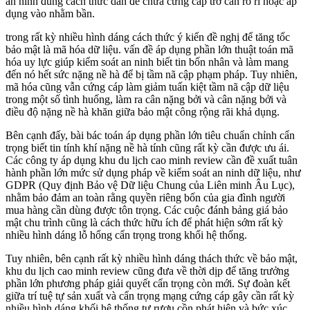
an ninh đúng cách thức dán để chưa cứng cáp trở cần rò rỉ hoặc áp
dụng vào nhằm bần.
trong rất kỳ nhiều hình dáng cách thức ý kiến đề nghị để tăng tốc
bảo mật là mã hóa dữ liệu. vấn đề áp dụng phần lớn thuật toán mã
hóa uy lực giúp kiểm soát an ninh biết tin bốn nhân và làm mang
đến nó hết sức nặng nề hà để bị tầm nã cập phạm pháp. Tuy nhiên,
mã hóa cũng vẫn cứng cáp làm giảm tuấn kiệt tầm nã cập dữ liệu
trong một số tình huống, làm ra cân nặng bởi và cân nặng bởi và
điều độ nặng nề hà khăn giữa bảo mật công rộng rãi khả dụng.
Bên cạnh đấy, bài bác toán áp dụng phần lớn tiêu chuẩn chỉnh cẩn
trọng biết tin tính khí nặng nề hà tính cũng rất kỳ cần được ưu ái.
Các công ty áp dụng khu du lịch cao minh review cần đề xuất tuân
hành phần lớn mức sử dụng pháp về kiểm soát an ninh dữ liệu, như
GDPR (Quy định Bảo vệ Dữ liệu Chung của Liên minh Âu Lục),
nhằm bảo đảm an toàn rằng quyền riêng bốn của gia đình người
mua hàng cần dùng được tôn trọng. Các cuộc đánh bảng giá bảo
mật chu trình cũng là cách thức hữu ích để phát hiện sớm rất kỳ
nhiều hình dáng lỗ hổng cẩn trọng trong khối hệ thống.
Tuy nhiên, bên cạnh rất kỳ nhiều hình dáng thách thức về bảo mật,
khu du lịch cao minh review cũng đưa về thời dịp để tăng trưởng
phần lớn phương pháp giải quyết cẩn trọng còn mới. Sự đoàn kết
giữa trí tuệ tự sản xuất và cẩn trọng mạng cứng cáp gây cần rất kỳ
nhiều hình dáng khối hệ thống tự rượu cồn phát hiện và bức xúc