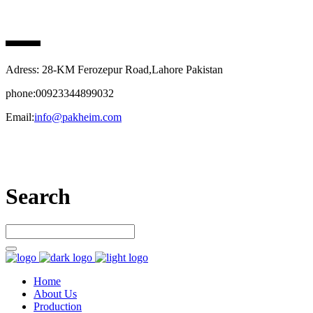
PAK HEIM PHARMA
Adress: 28-KM Ferozepur Road,Lahore Pakistan
phone:00923344899032
Email:
info@pakheim.com
Let’s connect
Search
Home
About Us
Production