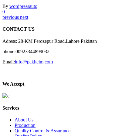
By
wordpressauto
0
previous
next
CONTACT US
Adress: 28-KM Ferozepur Road,Lahore Pakistan
phone:00923344899032
Email:
info@pakheim.com
We Accept
Services
About Us
Production
Quality Control & Assurance