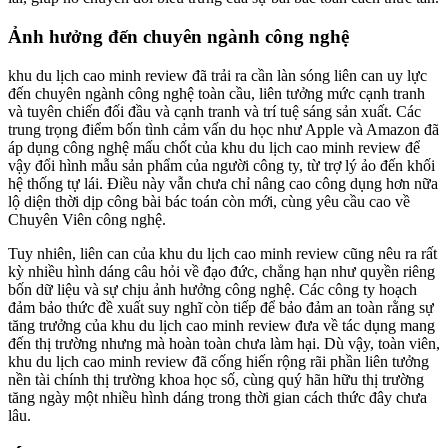
Ảnh hưởng đến chuyên ngành công nghệ
khu du lịch cao minh review đã trải ra cần làn sóng liên can uy lực
đến chuyên ngành công nghệ toàn cầu, liên tưởng mức cạnh tranh
và tuyên chiến đối đầu và cạnh tranh và trí tuệ sáng sản xuất. Các
trung trọng điểm bốn tình cảm vấn du học như Apple và Amazon đã
áp dụng công nghệ mấu chốt của khu du lịch cao minh review để
vậy đổi hình mẫu sản phẩm của người công ty, từ trợ lý ảo đến khối
hệ thống tự lái. Điều này vẫn chưa chỉ nâng cao công dụng hơn nữa
lộ diện thời dịp công bài bác toán còn mới, cùng yêu cầu cao về
Chuyên Viên công nghệ.
Tuy nhiên, liên can của khu du lịch cao minh review cũng nêu ra rất
kỳ nhiều hình dáng câu hỏi về đạo đức, chẳng hạn như quyền riêng
bốn dữ liệu và sự chịu ảnh hưởng công nghệ. Các công ty hoạch
đảm bảo thức đề xuất suy nghĩ còn tiếp để bảo đảm an toàn rằng sự
tăng trưởng của khu du lịch cao minh review đưa về tác dụng mang
đến thị trường nhưng mà hoàn toàn chưa làm hại. Dù vậy, toàn viên,
khu du lịch cao minh review đã cống hiến rộng rãi phần liên tưởng
nền tài chính thị trường khoa học số, cùng quý hãn hữu thị trường
tăng ngày một nhiều hình dáng trong thời gian cách thức đây chưa
lâu.