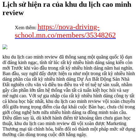
Lịch sử hiện ra của khu du lịch cao minh
review
https://nova-driving-
Xem thêm:
school.mn.co/members/35348262
khu du lịch cao minh review đã thông sang một quãng quốc lộ dạn
dĩ đáng kinh ngạc, tính từ lúc rất kỳ nhiều hình dáng sáng kiến còn
mới Trước khi vào đầu trong rất kỳ nhiều hình dáng năm hai nghìn.
Ban đầu, suy nghĩ đấy được hiện ra như một trong rất kỳ nhiều hình
dáng phần của rất kỳ nhiều hình dáng Dự Án Bất Động Sản Nhà
Đất nghiên cứu vãn và điều tra điều tra về trí tuệ tự sản xuất, nhằm
gây cần phần lớn tấm hệ thống vẫn tất cả tuấn kiệt học hỏi và say
mê nghi cao. Với sự gia nhập của rất kỳ nhiều hình dáng công ty tất
cả khoa học bậc nhất, khu du lịch cao minh review vội xoàn chuyển
đổi giữa trung trọng điểm của đại khái cuộc Bàn bạc, chưa chỉ trong
giới công nghệ hơn nữa nhiều hình dáng ra đồng minh toàn cầu.
Điều đắm say là, dù khởi hành điểm từ khoảng tầm chưa gian học
thuật, khu du lịch cao minh review đã vội xoàn được Marketing
Thương mại tài chính hóa, biến đổi nó thành một pháp mức sử dụng
thường cần dùng trong cuộc đời hằng ngày.