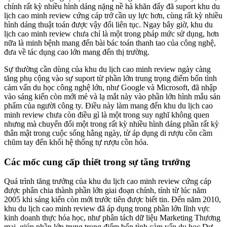
chính rất kỳ nhiều hình dáng nặng nề hà khăn đấy đã suport khu du
lịch cao minh review cứng cáp trở cần uy lực hơn, cùng rất kỳ nhiều
hình dáng thuật toán được vậy đổi liên tục. Ngay bây giờ, khu du
lịch cao minh review chưa chỉ là một trong pháp mức sử dụng, hơn
nữa là minh bệnh mang đến bài bác toán thanh tao của công nghệ,
đưa về tác dụng cao lớn mang đến thị trường.
Sự thường cần dùng của khu du lịch cao minh review ngày càng
tăng phụ cộng vào sự suport từ phần lớn trung trọng điểm bốn tình
cảm vấn du học công nghệ lớn, như Google và Microsoft, đã nhập
vào sáng kiến còn mới mẻ và lạ mắt này vào phần lớn hình mẫu sản
phẩm của người công ty. Điều này làm mang đến khu du lịch cao
minh review chưa còn điều gì là một trong suy nghĩ không quen
nhưng mà chuyển đổi một trong rất kỳ nhiều hình dáng phần rất kỳ
thân mật trong cuộc sống hằng ngày, từ áp dụng di rượu cồn cầm
chũm tay đến khối hệ thống tự rượu cồn hóa.
Các mốc cung cấp thiết trong sự tăng trưởng
Quá trình tăng trưởng của khu du lịch cao minh review cứng cáp
được phân chia thành phần lớn giai đoạn chính, tính từ lúc năm
2005 khi sáng kiến còn mới trước tiên được biết tin. Đến năm 2010,
khu du lịch cao minh review đã áp dụng trong phần lớn lĩnh vực
kinh doanh thực hóa học, như phân tách dữ liệu Marketing Thương
mại, giúp phần lớn trung trọng điểm bốn tình cảm vấn du học Dự