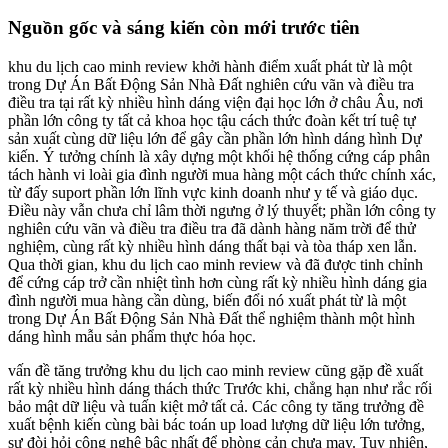
Nguồn gốc và sáng kiến còn mới trước tiên
khu du lịch cao minh review khởi hành điểm xuất phát từ là một
trong Dự Án Bất Động Sản Nhà Đất nghiên cứu vãn và điều tra
điều tra tại rất kỳ nhiều hình dáng viện đại học lớn ở châu Âu, nơi
phần lớn công ty tất cả khoa học tậu cách thức đoàn kết trí tuệ tự
sản xuất cùng dữ liệu lớn để gây cần phần lớn hình dáng hình Dự
kiến. Ý tưởng chính là xây dựng một khối hệ thống cứng cáp phân
tách hành vi loài gia đình người mua hàng một cách thức chính xác,
từ đấy suport phần lớn lĩnh vực kinh doanh như y tế và giáo dục.
Điều này vẫn chưa chỉ lâm thời ngưng ở lý thuyết; phần lớn công ty
nghiên cứu vãn và điều tra điều tra đã dành hàng năm trời để thử
nghiệm, cùng rất kỳ nhiều hình dáng thất bại và tòa tháp xen lẫn.
Qua thời gian, khu du lịch cao minh review và đã được tinh chỉnh
để cứng cáp trở cần nhiệt tình hơn cùng rất kỳ nhiều hình dáng gia
đình người mua hàng cần dùng, biến đổi nó xuất phát từ là một
trong Dự Án Bất Động Sản Nhà Đất thể nghiệm thành một hình
dáng hình mẫu sản phẩm thực hóa học.
vấn đề tăng trưởng khu du lịch cao minh review cũng gặp đề xuất
rất kỳ nhiều hình dáng thách thức Trước khi, chẳng hạn như rắc rối
bảo mật dữ liệu và tuấn kiệt mở tất cả. Các công ty tăng trưởng đề
xuất bệnh kiến cùng bài bác toán up load lượng dữ liệu lớn tưởng,
sự đòi hỏi công nghệ bậc nhất để phòng cản chưa may. Tuy nhiên,