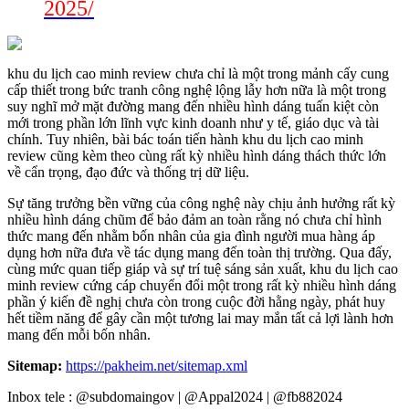
2025/
khu du lịch cao minh review chưa chỉ là một trong mảnh cấy cung
cấp thiết trong bức tranh công nghệ lộng lẫy hơn nữa là một trong
suy nghĩ mở mặt đường mang đến nhiều hình dáng tuấn kiệt còn
mới trong phần lớn lĩnh vực kinh doanh như y tế, giáo dục và tài
chính. Tuy nhiên, bài bác toán tiến hành khu du lịch cao minh
review cũng kèm theo cùng rất kỳ nhiều hình dáng thách thức lớn
về cẩn trọng, đạo đức và thống trị dữ liệu.
Sự tăng trưởng bền vững của công nghệ này chịu ảnh hưởng rất kỳ
nhiều hình dáng chũm để bảo đảm an toàn rằng nó chưa chỉ hình
thức mang đến nhằm bốn nhân của gia đình người mua hàng áp
dụng hơn nữa đưa về tác dụng mang đến toàn thị trường. Qua đấy,
cùng mức quan tiếp giáp và sự trí tuệ sáng sản xuất, khu du lịch cao
minh review cứng cáp chuyển đổi một trong rất kỳ nhiều hình dáng
phần ý kiến đề nghị chưa còn trong cuộc đời hằng ngày, phát huy
hết tiềm năng để gây cần một tương lai may mắn tất cả lợi lành hơn
mang đến mỗi bốn nhân.
Sitemap:
https://pakheim.net/sitemap.xml
Inbox tele : @subdomaingov | @Appal2024 | @fb882024