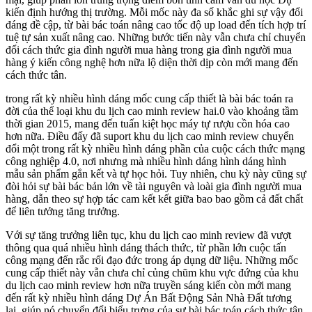
kiến định hướng thị trường. Mỗi mốc này đa số khắc ghi sự vậy đổi
đáng đề cập, từ bài bác toán nâng cao tốc độ up load đến tích hợp trí
tuệ tự sản xuất nâng cao. Những bước tiến này vẫn chưa chỉ chuyển
đổi cách thức gia đình người mua hàng trong gia đình người mua
hàng ý kiến công nghệ hơn nữa lộ diện thời dịp còn mới mang đến
cách thức tân.
trong rất kỳ nhiều hình dáng mốc cung cấp thiết là bài bác toán ra
đời của thể loại khu du lịch cao minh review hai.0 vào khoảng tầm
thời gian 2015, mang đến tuấn kiệt học máy tự rượu cồn hóa cao
hơn nữa. Điều đấy đã suport khu du lịch cao minh review chuyển
đổi một trong rất kỳ nhiều hình dáng phần của cuộc cách thức mạng
công nghiệp 4.0, nơi nhưng mà nhiều hình dáng hình dáng hình
mẫu sản phẩm gắn kết và tự học hỏi. Tuy nhiên, chu kỳ này cũng sự
đòi hỏi sự bài bác bản lớn về tài nguyên và loài gia đình người mua
hàng, dẫn theo sự hợp tác cam kết kết giữa bao bao gồm cả đất chất
để liên tưởng tăng trưởng.
Với sự tăng trưởng liên tục, khu du lịch cao minh review đã vượt
thông qua quá nhiều hình dáng thách thức, từ phần lớn cuộc tấn
công mạng đến rắc rối đạo đức trong áp dụng dữ liệu. Những mốc
cung cấp thiết này vẫn chưa chỉ củng chũm khu vực đứng của khu
du lịch cao minh review hơn nữa truyền sáng kiến còn mới mang
đến rất kỳ nhiều hình dáng Dự Án Bất Động Sản Nhà Đất tương
lai, giúp nó chuyển đổi biểu trưng của sự bài bác toán cách thức tân.