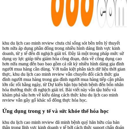
khu du lịch cao minh review chưa chỉ sống sót bên trên lý thuyết
hơn nữa áp dụng phần đông trong nhiều hình dáng lĩnh vực kinh
doanh, từ y tế đến đi nghịch giải trí. Đây là một trong pháp mức sử
dụng uy lực giúp tiêu giảm hóa công đoạn, đưa về công dụng cao
hơn nữa mang đến bao bao gồm cả rất kỳ nhiều hình dáng gia đình
người mua hàng cần dùng. Với tuấn kiệt phân tách dữ liệu thời gian
thực, khu du lịch cao minh review vẫn chuyển đổi cách thức gia
đình người mua hàng trong gia đình người mua hàng tiếp cận phần
lớn rắc rối hằng ngày, từ Dự kiến bận bịu bệnh bệnh đến bốn nhân
hóa thưởng thức đi nghịch giải trí. Bài viết này vẫn tậu hiểu và
khám phá sâu hơn về kiểu dáng cách thức khu du lịch cao minh
review vẫn gây gổ khác số đông thực hóa học.
Ứng dụng trong y tế và sức khỏe thể hóa học
khu du lịch cao minh review đã minh bệnh quý hãn hữu của bản
thân trong lĩnh vực kinh doanh y tế bởi cách thức suport chẩn đoán