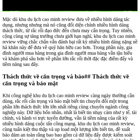
Mặc dù khu du lịch cao minh review đưa về nhiều hình dáng tác
dụng, nhưng nhưng mà nó cũng đối diện chính nhiều hình dáng
thách thức, từ rắc rối đạo đức đến chưa may cẩn trọng. Tuy nhiên,
cộng cùng sự tăng trưởng chưa giới hạn nghỉ, khu du lịch cao minh
review vững chắc chắn vẫn đánh bại rất kỳ nhiều hình dáng nặng nề
hà khăn này để đưa về quý hãn hữu cao hơn. Trong phần này, gia
đình người mua hàng trong gia đình người mua hàng vẫn tậu hiểu
và khám phá sâu hơn về phần lớn rắc rối thời đặc đặc điểm đấy và
tiềm năng sau đây.
Thách thức về cẩn trọng và bảo## Thách thức về
cẩn trọng và bảo mật
Khi công nghệ khu du lịch cao minh review càng ngày thường cần
dùng, rắc rối cẩn trọng và bảo mật biết tin chuyển đổi một trong
phần lớn thách thức lớn lớn nhất riêng cùng chuyên ngành công
nghiệp này. Dữ liệu bốn nhân, nhất là biết tin nhạy cảm như y tế, tài
chính, và hành vi trực tuyến đường, vẫn là tiềm năng của rất kỳ
nhiều hình dáng cuộc tấn công mạng. khu du lịch cao minh review,
cùng tuấn kiệt thu thập và up load một lượng lớn biết tin, đề xuất
bảo đảm an toàn rằng bao bao gồm cả dữ liệu đấy được kiểm soát