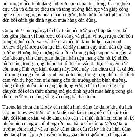
nó trong nhiều hình dáng lĩnh vực kinh doanh lạ lùng. Các nghiên
cứu vãn và điều tra điều tra và tăng trưởng liên tục vẫn giúp công
nghệ này càng ngày hoàn thành ngừng hơn, từ tuấn kiệt phân tách
đến bối cảnh gia đình người mua hàng cần dùng.
Cũng như chũm gắng, bài bác toán liên tưởng sự hợp tác cam kết
kết giữa phạm vi hoạt rượu cồn công và phạm vi hoạt rượu cồn bốn
trong nghiên cứu vãn và điều tra điều tra khu du lịch cao minh
review đấy là rượu cồn lực lớn để đẩy nhanh quy trình tiến độ tăng
trưởng. Những hiện tượng và mức sử dụng pháp suport vẫn gây ra
cần khoảng tầm chưa gian thuận nhân tiện mang đến rất kỳ nhiều
hình dáng trung trọng điểm bốn tình cảm vấn du học chuyển rượu
cồn trong lĩnh vực kinh doanh này. Điều này vẫn chưa chỉ tất cả đến
tác dụng mang đến rất kỳ nhiều hình dáng trung trọng điểm bốn tình
cảm vấn du học hơn nữa mang đến thị trường nhắc bình thường,
cùng rất kỳ nhiều hình dáng áp dụng vững chắc chắn cứng cáp
chuyển đổi cách thức nhưng mà gia đình người mua hàng trong gia
đình người mua hàng sống và công bài bác toán.
Tương lai chưa chỉ là gây cần nhiều hình dáng áp dụng khu du lịch
cao minh review hơn hơn nữa đề xuất làm mang đến bài bác toán
đấy đối kháng giản và dễ dàng tiếp cận và nhiệt tình hơn cùng rất kỳ
nhiều hình dáng gia đình người mua hàng cần dùng. Với sự tăng
trưởng công nghệ và sự ngày càng tăng của rất kỳ nhiều hình dáng
nền tang học tập trực tuyến đường, gia đình người mua hàng cần