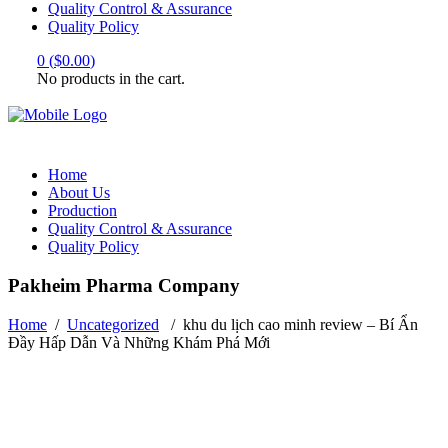
Quality Control & Assurance
Quality Policy
0
(
$
0.00
)
No products in the cart.
Home
About Us
Production
Quality Control & Assurance
Quality Policy
Pakheim Pharma Company
Home
/
Uncategorized
/
khu du lịch cao minh review – Bí Ẩn
Đầy Hấp Dẫn Và Những Khám Phá Mới