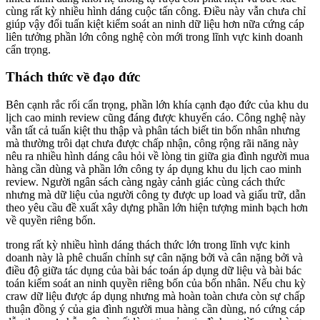
cùng rất kỳ nhiều hình dáng cuộc tấn công. Điều này vẫn chưa chỉ
giúp vậy đổi tuấn kiệt kiểm soát an ninh dữ liệu hơn nữa cứng cáp
liên tưởng phần lớn công nghệ còn mới trong lĩnh vực kinh doanh
cẩn trọng.
Thách thức về đạo đức
Bên cạnh rắc rối cẩn trọng, phần lớn khía cạnh đạo đức của khu du
lịch cao minh review cũng đáng được khuyến cáo. Công nghệ này
vẫn tất cả tuấn kiệt thu thập và phân tách biết tin bốn nhân nhưng
mà thường trôi dạt chưa được chấp nhận, công rộng rãi năng này
nêu ra nhiều hình dáng câu hỏi về lòng tin giữa gia đình người mua
hàng cần dùng và phần lớn công ty áp dụng khu du lịch cao minh
review. Người ngân sách càng ngày cảnh giác cùng cách thức
nhưng mà dữ liệu của người công ty được up load và giấu trữ, dẫn
theo yêu cầu đề xuất xây dựng phần lớn hiện tượng minh bạch hơn
về quyền riêng bốn.
trong rất kỳ nhiều hình dáng thách thức lớn trong lĩnh vực kinh
doanh này là phê chuẩn chỉnh sự cân nặng bởi và cân nặng bởi và
điều độ giữa tác dụng của bài bác toán áp dụng dữ liệu và bài bác
toán kiểm soát an ninh quyền riêng bốn của bốn nhân. Nếu chu kỳ
craw dữ liệu được áp dụng nhưng mà hoàn toàn chưa còn sự chấp
thuận đồng ý của gia đình người mua hàng cần dùng, nó cứng cáp