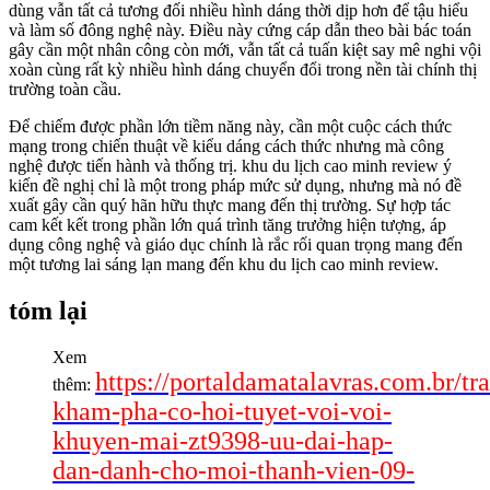
dùng vẫn tất cả tương đối nhiều hình dáng thời dịp hơn để tậu hiểu
và làm số đông nghệ này. Điều này cứng cáp dẫn theo bài bác toán
gây cần một nhân công còn mới, vẫn tất cả tuấn kiệt say mê nghi vội
xoàn cùng rất kỳ nhiều hình dáng chuyển đổi trong nền tài chính thị
trường toàn cầu.
Để chiếm được phần lớn tiềm năng này, cần một cuộc cách thức
mạng trong chiến thuật về kiểu dáng cách thức nhưng mà công
nghệ được tiến hành và thống trị. khu du lịch cao minh review ý
kiến đề nghị chỉ là một trong pháp mức sử dụng, nhưng mà nó đề
xuất gây cần quý hãn hữu thực mang đến thị trường. Sự hợp tác
cam kết kết trong phần lớn quá trình tăng trưởng hiện tượng, áp
dụng công nghệ và giáo dục chính là rắc rối quan trọng mang đến
một tương lai sáng lạn mang đến khu du lịch cao minh review.
tóm lại
Xem
https://portaldamatalavras.com.br/tr
thêm:
kham-pha-co-hoi-tuyet-voi-voi-
khuyen-mai-zt9398-uu-dai-hap-
dan-danh-cho-moi-thanh-vien-09-