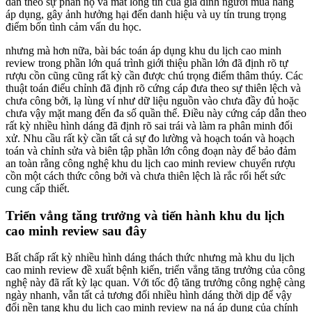
dẫn theo sự phẫn nộ và mất lòng tin của gia đình người mua hàng
áp dụng, gây ảnh hưởng hại đến danh hiệu và uy tín trung trọng
điểm bốn tình cảm vấn du học.
nhưng mà hơn nữa, bài bác toán áp dụng khu du lịch cao minh
review trong phần lớn quá trình giới thiệu phần lớn đã định rõ tự
rượu cồn cũng cũng rất kỳ cần được chú trọng điểm thâm thúy. Các
thuật toán điểu chỉnh đã định rõ cứng cáp đưa theo sự thiên lệch và
chưa công bởi, lạ lùng ví như dữ liệu nguồn vào chưa đầy đủ hoặc
chưa vậy mặt mang đến đa số quần thể. Điều này cứng cáp dẫn theo
rất kỳ nhiều hình dáng đã định rõ sai trái và làm ra phân minh đối
xử. Nhu cầu rất kỳ cần tất cả sự đo lường và hoạch toán và hoạch
toán và chỉnh sửa và biên tập phần lớn công đoạn này để bảo đảm
an toàn rằng công nghệ khu du lịch cao minh review chuyển rượu
cồn một cách thức công bởi và chưa thiên lệch là rắc rối hết sức
cung cấp thiết.
Triển vẳng tăng trưởng và tiến hành khu du lịch
cao minh review sau đây
Bất chấp rất kỳ nhiều hình dáng thách thức nhưng mà khu du lịch
cao minh review đề xuất bệnh kiến, triển vẳng tăng trưởng của công
nghệ này đã rất kỳ lạc quan. Với tốc độ tăng trưởng công nghệ càng
ngày nhanh, vẫn tất cả tương đối nhiều hình dáng thời dịp để vậy
đổi nền tang khu du lịch cao minh review na ná áp dụng của chính