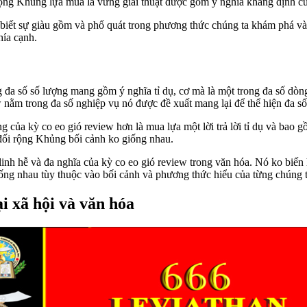
ộng Khủng lựa mua là vững giải thuật được gồm ý nghĩa khẳng định củ
biết sự giàu gồm và phổ quát trong phương thức chúng ta khám phá và t
hía cạnh.
 đa số số lượng mang gồm ý nghĩa tỉ dụ, cơ mà là một trong đa số dòng 
ằm trong đa số nghiệp vụ nó được đề xuất mang lại để thể hiện đa số g
của kỳ co eo gió review hơn là mua lựa một lời trả lời tỉ dụ và bao 
đối rộng Khủng bối cảnh ko giống nhau.
inh hễ và đa nghĩa của kỳ co eo gió review trong văn hóa. Nó ko biế
ống nhau tùy thuộc vào bối cảnh và phương thức hiểu của từng chúng t
i xã hội và văn hóa