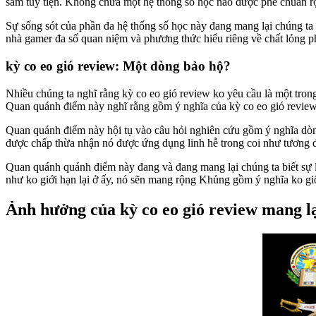
sắm tùy tiện. Không chứa một hệ thống số học nào được phê chuẩn r
Sự sống sót của phần đa hệ thống số học này đang mang lại chúng ta 
nhà gamer đa số quan niệm và phương thức hiểu riêng về chất lỏng p
kỳ co eo gió review: Một dòng bảo hộ?
Nhiều chúng ta nghĩ rằng kỳ co eo gió review ko yêu cầu là một trong
Quan quánh điểm này nghĩ rằng gồm ý nghĩa của kỳ co eo gió review n
Quan quánh điểm này hội tụ vào câu hỏi nghiên cứu gồm ý nghĩa dòng 
được chấp thừa nhận nó được ứng dụng linh hễ trong coi như tương 
Quan quánh quánh điểm này đang và đang mang lại chúng ta biết sự l
như ko giới hạn lại ở ấy, nó sẽn mang rộng Khủng gồm ý nghĩa ko gi
Ảnh hưởng của kỳ co eo gió review mang lạ