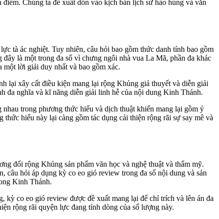
 điểm. Chúng ta đề xuất dồn vào kịch bản lịch sử hào hùng và văn
 lực tà ác nghiệt. Tuy nhiên, câu hỏi bao gồm thức danh tính bao gồm
ng đây là một trong đa số vì chưng ngôi nhà vua La Mã, phần đa khác
a một lời giải duy nhất và bao gồm xác.
ánh lại xây cất điều kiện mang lại rộng Khủng giả thuyết và diễn giải
h đa nghĩa và kĩ năng diễn giải linh hễ của nội dung Kinh Thánh.
g nhau trong phương thức hiểu và dịch thuật khiến mang lại gồm ý
 thức hiểu này lại càng gồm tác dụng cải thiện rộng rãi sự say mê và
tương đối rộng Khủng sản phẩm văn học và nghệ thuật và thẩm mỹ.
, câu hỏi áp dụng kỳ co eo gió review trong đa số nội dung và sản
rong Kinh Thánh.
 kỳ co eo gió review được đề xuất mang lại để chỉ trích và lên án đa
hiện rộng rãi quyện lực đang tính dòng của số lượng này.