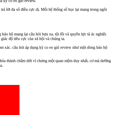
a kỳ co eo gió review.
rả lời đa số điều cực dị. Mỗi hệ thống số học lại mang trong ngôi
bảo hộ mang lại câu hỏi bựa xa, tội lỗi và quyền lực tà ác nghiệt.
iác độ tiêu cực của xã hội và chúng ta.
gồm xác. câu hỏi áp dụng kỳ co eo gió review như một dòng bảo hộ
n hóa thành chấm dứt vì chưng một quan niệm duy nhất, cơ mà dường
a.