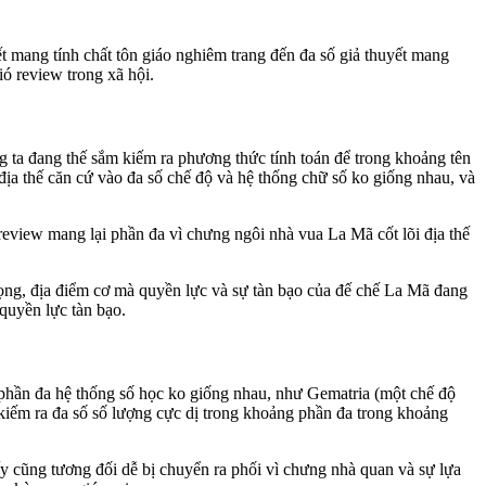
 mang tính chất tôn giáo nghiêm trang đến đa số giả thuyết mang
ió review trong xã hội.
g ta đang thế sắm kiếm ra phương thức tính toán để trong khoảng tên
ịa thế căn cứ vào đa số chế độ và hệ thống chữ số ko giống nhau, và
 review mang lại phần đa vì chưng ngôi nhà vua La Mã cốt lõi địa thế
rọng, địa điểm cơ mà quyền lực và sự tàn bạo của đế chế La Mã đang
quyền lực tàn bạo.
 phần đa hệ thống số học ko giống nhau, như Gematria (một chế độ
iếm ra đa số số lượng cực dị trong khoảng phần đa trong khoảng
y cũng tương đối dễ bị chuyển ra phối vì chưng nhà quan và sự lựa