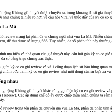
i rộng Khủng giả thuyết được chuyển ra, trong khoảng đa số giả thuyết
ới như chúng ta hiểu rõ hơn về câu hỏi Viral và thúc đẩy của kỳ co eo g
ua La Mã
 gió review mang lại phần đa vì chưng ngôi nhà vua La Mã. Nhiều chún
o, để thu được số lượng 666. Tuy nhiên, đa số phép tính này thường đ
tính mơ biển và nhà quan của giả thuyết này. câu hỏi gán kỳ co eo gió
g đa số bằng triệu chứng xác thực.
i giữa kỳ co eo gió review và và 1 công đoạn lịch sử hào hùng quan t
ng chũm bức tranh kỳ co eo gió review như một dòng của sự bựa xa và 
iống nhau
ùng, rộng Khủng giả thuyết khác cũng gọi điện kỳ co eo gió review và
và Hebrew). Các áp dụng chế độ ấy được chấp thừa nhận chúng ta sắm k
ày.
 review trong tên phần đa chuyên gia vua La Mã, phần đa phép tính ấ