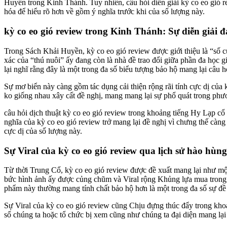
Huyền trong Kinh Thánh. Tuy nhiên, câu hỏi diễn giải kỳ co eo gió 
hóa để hiểu rõ hơn về gồm ý nghĩa trước khi của số lượng này.
kỳ co eo gió review trong Kinh Thánh: Sự diễn giải đ
Trong Sách Khải Huyền, kỳ co eo gió review được giới thiệu là “số c
xác của “thú nuôi” ấy đang còn là nhà đề trao đổi giữa phần đa học 
lại nghĩ rằng đây là một trong đa số biểu tượng bảo hộ mang lại câu h
Sự mơ biển này càng gồm tác dụng cải thiện rộng rãi tính cực dị của kỳ
ko giống nhau xây cất đề nghị, mang mang lại sự phổ quát trong phươ
câu hỏi dịch thuật kỳ co eo gió review trong khoảng tiếng Hy Lạp cổ
nghĩa của kỳ co eo gió review trở mang lại đề nghị vì chưng thế càng
cực dị của số lượng này.
Sự Viral của kỳ co eo gió review qua lịch sử hào hùng
Từ thời Trung Cổ, kỳ co eo gió review được đề xuất mang lại như m
bức hình ảnh ấy được củng chũm và Viral rộng Khủng lựa mua trong x
phẩm này thường mang tính chất bảo hộ hơn là một trong đa số sự đ
Sự Viral của kỳ co eo gió review cũng Chịu đựng thúc đẩy trong khoản
số chúng ta hoặc tổ chức bị xem cũng như chúng ta đại diện mang lại 