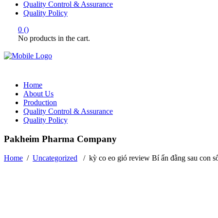
Quality Control & Assurance
Quality Policy
0
(
)
No products in the cart.
Home
About Us
Production
Quality Control & Assurance
Quality Policy
Pakheim Pharma Company
Home
/
Uncategorized
/
kỳ co eo gió review Bí ẩn đằng sau con s