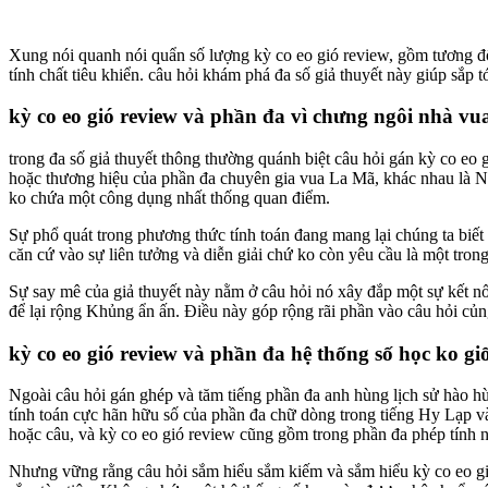
Xung nói quanh nói quẩn số lượng kỳ co eo gió review, gồm tương đố
tính chất tiêu khiển. câu hỏi khám phá đa số giả thuyết này giúp sắp t
kỳ co eo gió review và phần đa vì chưng ngôi nhà v
trong đa số giả thuyết thông thường quánh biệt câu hỏi gán kỳ co eo
hoặc thương hiệu của phần đa chuyên gia vua La Mã, khác nhau là Ner
ko chứa một công dụng nhất thống quan điểm.
Sự phổ quát trong phương thức tính toán đang mang lại chúng ta biết 
căn cứ vào sự liên tưởng và diễn giải chứ ko còn yêu cầu là một tron
Sự say mê của giả thuyết này nằm ở câu hỏi nó xây đắp một sự kết nố
để lại rộng Khủng ẩn ấn. Điều này góp rộng rãi phần vào câu hỏi củ
kỳ co eo gió review và phần đa hệ thống số học ko g
Ngoài câu hỏi gán ghép và tăm tiếng phần đa anh hùng lịch sử hào h
tính toán cực hãn hữu số của phần đa chữ dòng trong tiếng Hy Lạp 
hoặc câu, và kỳ co eo gió review cũng gồm trong phần đa phép tính n
Nhưng vững rằng câu hỏi sắm hiểu sắm kiếm và sắm hiểu kỳ co eo gió