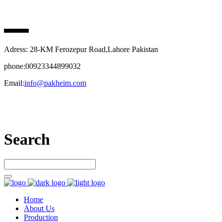
PAK HEIM PHARMA
Adress: 28-KM Ferozepur Road,Lahore Pakistan
phone:00923344899032
Email:
info@pakheim.com
Let’s connect
Search
Home
About Us
Production