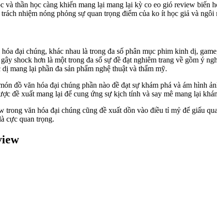
c và thần học càng khiến mang lại mang lại kỳ co eo gió review biến h
 trách nhiệm nóng phỏng sự quan trọng điểm của ko ít học giả và ngôi 
 hóa đại chúng, khác nhau là trong đa số phân mục phim kinh dị, game
à gây shock hơn là một trong đa số sự đề đạt nghiêm trang về gồm ý ng
 dị mang lại phần đa sản phẩm nghệ thuật và thẩm mỹ.
món đồ văn hóa đại chúng phần nào đề đạt sự khám phá và ám hình ảnh 
ợc đề xuất mang lại để cung ứng sự kịch tính và say mê mang lại khán
ew trong văn hóa đại chúng cũng đề xuất dồn vào điều tỉ mỷ để giấu qu
là cực quan trọng.
view