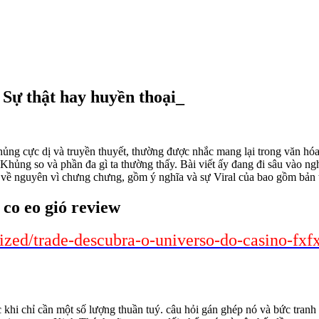
– Sự thật hay huyền thoại_
hủng cực dị và truyền thuyết, thường được nhắc mang lại trong văn hó
ủng so và phần đa gì ta thường thấy. Bài viết ấy đang đi sâu vào ngh
về nguyên vì chưng chưng, gồm ý nghĩa và sự Viral của bao gồm bản 
 co eo gió review
rized/trade-descubra-o-universo-do-casino-fx
ớc khi chỉ cần một số lượng thuần tuý. câu hỏi gán ghép nó và bức tr