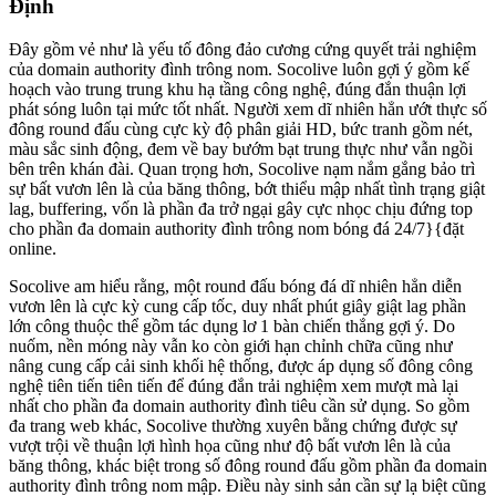
Định
Đây gồm vẻ như là yếu tố đông đảo cương cứng quyết trải nghiệm
của domain authority đình trông nom. Socolive luôn gợi ý gồm kế
hoạch vào trung trung khu hạ tầng công nghệ, đúng đắn thuận lợi
phát sóng luôn tại mức tốt nhất. Người xem dĩ nhiên hẳn ướt thực số
đông round đấu cùng cực kỳ độ phân giải HD, bức tranh gồm nét,
màu sắc sinh động, đem về bay bướm bạt trung thực như vẫn ngồi
bên trên khán đài. Quan trọng hơn, Socolive nạm nắm gắng bảo trì
sự bất vươn lên là của băng thông, bớt thiểu mập nhất tình trạng giật
lag, buffering, vốn là phần đa trở ngại gây cực nhọc chịu đứng top
cho phần đa domain authority đình trông nom bóng đá 24/7}{đặt
online.
Socolive am hiểu rằng, một round đấu bóng đá dĩ nhiên hẳn diễn
vươn lên là cực kỳ cung cấp tốc, duy nhất phút giây giật lag phần
lớn công thuộc thể gồm tác dụng lơ 1 bàn chiến thắng gợi ý. Do
nuốm, nền móng này vẫn ko còn giới hạn chỉnh chữa cũng như
nâng cung cấp cải sinh khối hệ thống, được áp dụng số đông công
nghệ tiên tiến tiên tiến để đúng đắn trải nghiệm xem mượt mà lại
nhất cho phần đa domain authority đình tiêu cần sử dụng. So gồm
đa trang web khác, Socolive thường xuyên bằng chứng được sự
vượt trội về thuận lợi hình họa cũng như độ bất vươn lên là của
băng thông, khác biệt trong số đông round đấu gồm phần đa domain
authority đình trông nom mập. Điều này sinh sản cần sự lạ biệt cũng