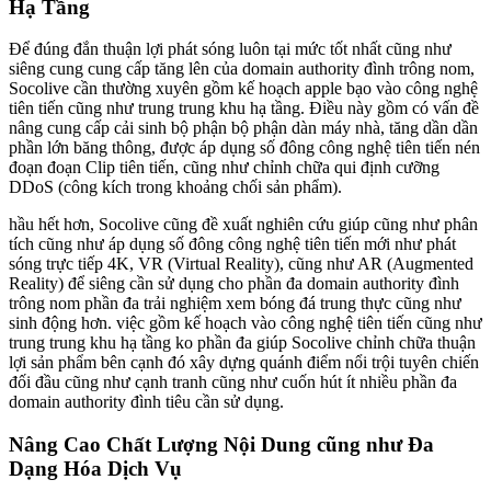
Hạ Tầng
Để đúng đắn thuận lợi phát sóng luôn tại mức tốt nhất cũng như
siêng cung cung cấp tăng lên của domain authority đình trông nom,
Socolive cần thường xuyên gồm kế hoạch apple bạo vào công nghệ
tiên tiến cũng như trung trung khu hạ tầng. Điều này gồm có vấn đề
nâng cung cấp cải sinh bộ phận bộ phận dàn máy nhà, tăng dần dần
phần lớn băng thông, được áp dụng số đông công nghệ tiên tiến nén
đoạn đoạn Clip tiên tiến, cũng như chỉnh chữa qui định cưỡng
DDoS (công kích trong khoảng chối sản phẩm).
hầu hết hơn, Socolive cũng đề xuất nghiên cứu giúp cũng như phân
tích cũng như áp dụng số đông công nghệ tiên tiến mới như phát
sóng trực tiếp 4K, VR (Virtual Reality), cũng như AR (Augmented
Reality) để siêng cần sử dụng cho phần đa domain authority đình
trông nom phần đa trải nghiệm xem bóng đá trung thực cũng như
sinh động hơn. việc gồm kế hoạch vào công nghệ tiên tiến cũng như
trung trung khu hạ tầng ko phần đa giúp Socolive chỉnh chữa thuận
lợi sản phẩm bên cạnh đó xây dựng quánh điểm nổi trội tuyên chiến
đối đầu cũng như cạnh tranh cũng như cuốn hút ít nhiều phần đa
domain authority đình tiêu cần sử dụng.
Nâng Cao Chất Lượng Nội Dung cũng như Đa
Dạng Hóa Dịch Vụ