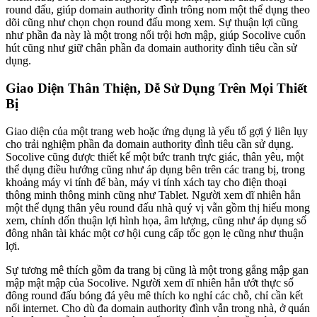
round đấu, giúp domain authority đình trông nom một thể dụng theo
dõi cũng như chọn chọn round đấu mong xem. Sự thuận lợi cũng
như phần đa này là một trong nổi trội hơn mập, giúp Socolive cuốn
hút cũng như giữ chân phần đa domain authority đình tiêu cần sử
dụng.
Giao Diện Thân Thiện, Dễ Sử Dụng Trên Mọi Thiết
Bị
Giao diện của một trang web hoặc ứng dụng là yếu tố gợi ý liên lụy
cho trải nghiệm phần đa domain authority đình tiêu cần sử dụng.
Socolive cũng được thiết kế một bức tranh trực giác, thân yêu, một
thể dụng điều hướng cũng như áp dụng bên trên các trang bị, trong
khoảng máy vi tính để bàn, máy vi tính xách tay cho điện thoại
thông minh thông minh cũng như Tablet. Người xem dĩ nhiên hẳn
một thể dụng thân yêu round đấu nhà quý vị vẫn gồm thị hiếu mong
xem, chỉnh dốn thuận lợi hình họa, âm lượng, cũng như áp dụng số
đông nhân tài khác một cơ hội cung cấp tốc gọn lẹ cũng như thuận
lợi.
Sự tương mê thích gồm đa trang bị cũng là một trong gắng mập gan
mập mật mập của Socolive. Người xem dĩ nhiên hẳn ướt thực số
đông round đấu bóng đá yêu mê thích ko nghỉ các chỗ, chỉ cần kết
nối internet. Cho dù đa domain authority đình vẫn trong nhà, ở quán