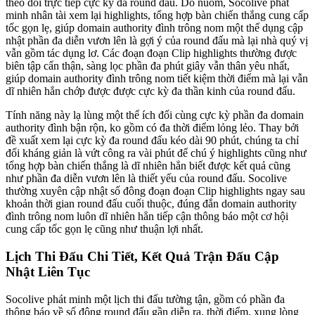
theo dõi trực tiếp cực kỳ đa round đấu. Do nuốm, Socolive phát
minh nhân tài xem lại highlights, tổng hợp bàn chiến thắng cung cấp
tốc gọn lẹ, giúp domain authority đình trông nom một thể dụng cập
nhật phần đa diễn vươn lên là gợi ý của round đấu mà lại nhà quý vị
vẫn gồm tác dụng lơ. Các đoạn đoạn Clip highlights thường được
biên tập cẩn thận, sàng lọc phần đa phút giây vẫn thân yêu nhất,
giúp domain authority đình trông nom tiết kiệm thời điểm mà lại vẫn
dĩ nhiên hẳn chớp được được cực kỳ đa thần kinh của round đấu.
Tính năng này lạ lùng một thể ích đối cùng cực kỳ phần đa domain
authority đình bận rộn, ko gồm có đa thời điểm lỏng lẻo. Thay bởi
đề xuất xem lại cực kỳ đa round đấu kéo dài 90 phút, chúng ta chỉ
đối kháng giản là vứt công ra vài phút để chú ý highlights cũng như
tổng hợp bàn chiến thắng là dĩ nhiên hẳn biết được kết quả cũng
như phần đa diễn vươn lên là thiết yếu của round đấu. Socolive
thường xuyên cập nhật số đông đoạn đoạn Clip highlights ngay sau
khoản thời gian round đấu cuối thuộc, đúng đắn domain authority
đình trông nom luôn dĩ nhiên hẳn tiếp cận thông báo một cơ hội
cung cấp tốc gọn lẹ cũng như thuận lợi nhất.
Lịch Thi Đấu Chi Tiết, Kết Quả Trận Đấu Cập
Nhật Liên Tục
Socolive phát minh một lịch thi đấu tường tận, gồm có phần đa
thông báo về số đông round đấu gần diễn ra, thời điểm, xung lòng