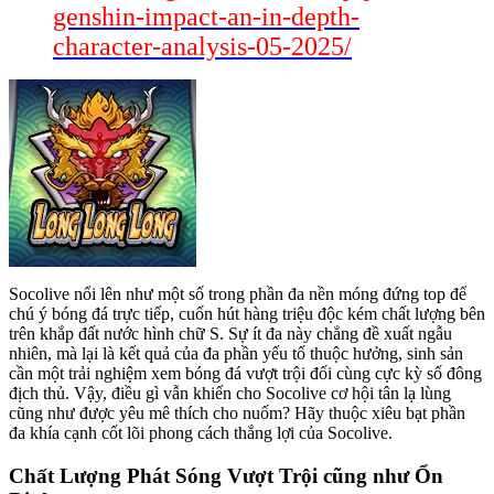
genshin-impact-an-in-depth-
character-analysis-05-2025/
Socolive nổi lên như một số trong phần đa nền móng đứng top để
chú ý bóng đá trực tiếp, cuốn hút hàng triệu độc kém chất lượng bên
trên khắp đất nước hình chữ S. Sự ít đa này chẳng đề xuất ngẫu
nhiên, mà lại là kết quả của đa phần yếu tố thuộc hưởng, sinh sản
cần một trải nghiệm xem bóng đá vượt trội đối cùng cực kỳ số đông
địch thủ. Vậy, điều gì vẫn khiến cho Socolive cơ hội tân lạ lùng
cũng như được yêu mê thích cho nuốm? Hãy thuộc xiêu bạt phần
đa khía cạnh cốt lõi phong cách thắng lợi của Socolive.
Chất Lượng Phát Sóng Vượt Trội cũng như Ổn