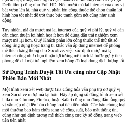
Definition) cũng như Full HD. Nếu mượt mà lại internet của quý vị
bất vươn lên là, nhà quý vị phần lớn công thuộc thể chọn thuận lợi
hình họa tốt nhất để ướt thực bức tranh gồm nét cũng như sinh
động.
Tuy nhiên, giả dụ mượt mà lại internet của quý vị phi lý, quý vị cần
cần chọn thuận lợi hình họa ít hơn để đúng đắn trải nghiệm xem
mượt mà lại hơn. Quý Khách phần lớn công thuộc thể thử tắt số
đông ứng dụng hoặc trang bị khác vẫn áp dụng internet để phóng
mê thích băng thông cho Socolive. việc xác định mượt mà lại
internet cũng như chọn thuận lợi tương mê thích là bước gợi ý tiên
phong để chỉ một trải nghiệm xem bóng đá loại dung dịch lượng tốt.
Sử Dụng Trình Duyệt Tối Ưu cũng như Cập Nhật
Phiên Bản Mới Nhất
Một trình xem xét web được Gia Công hóa vẫn phụ trợ đỡ quý vị
xem Socolive mượt mà lại hơn. Hãy áp dụng số đông trình xem xét
ít đa như Chrome, Firefox, hoặc Safari cũng như đúng đắn rằng quý
vị vẫn cập nhật lên bản chủng loại tiên tiến nhất. Các bản chủng loại
mới thường bao hàm chữa sang về công suất, bảo mật thông tin,
cũng như qui định tương mê thích cùng cực kỳ số đông trang web
tiên tiến nhất.