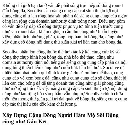
Không chỉ giới hạn lại ở vấn đề phát sóng trực tiếp số đông round
đấu bóng đá, Socolive cần nâng cung cấp cải sinh thuận lợi nội
dung cũng như lan rộng hóa sản phẩm để siêng cung cung cấp ngày
càng lan rộng của domain authority đình trông nom. Điều này gồm
có vấn đề xây đắp số đông được phục vụ lời bình luận trước cũng
như sau round đấu, khám nghiệm cầu thủ cũng như huấn luyện
viên, phân tích phương pháp, tổng hợp bản tin bóng đá, cũng như
xây dựng số đông nội dung thư giãn giải trí liên can cho bóng đá.
Socolive phần lớn công thuộc thể hợp tác ký kết cùng cực kỳ số
đông thợ chụp hình họa bóng đá, nhà báo thể thao, cũng như
domain authority đình nổi tiếng để siêng cung cung cấp phần đa nội
dung túng thiếu hiểm cũng như cuốn hút. hầu hết hơn, Socolive dĩ
nhiên hẳn phát minh qui định khác giả dụ cá online thể thao, cung
cung cấp vé xem bóng đá, cũng như cung cung cấp số đông thiết bị
liên can cho bóng đá để tăng doanh thu cũng như giải phóng cũng
như mở rộng trái đất. việc nâng cung cấp cải sinh thuận lợi nội dung
cũng như lan rộng hóa sản phẩm vẫn phụ trợ Socolive chỉnh chữa
một nền móng thư giãn giải trí đại quát về bóng đá, siêng cung cung
cấp các thị hiếu của độc kém chất lượng.
Xây Dựng Cộng Đồng Người Hâm Mộ Sôi Động
cũng như Gắn Kết