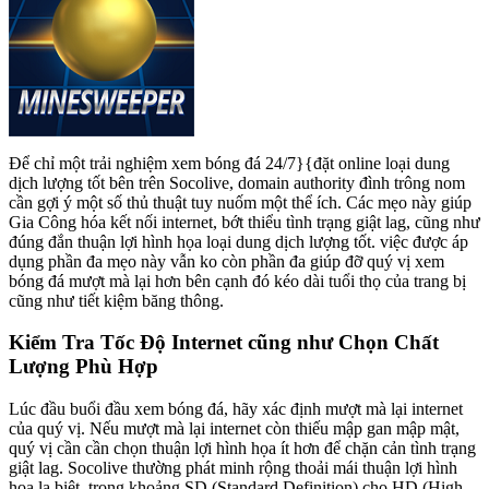
Để chỉ một trải nghiệm xem bóng đá 24/7}{đặt online loại dung
dịch lượng tốt bên trên Socolive, domain authority đình trông nom
cần gợi ý một số thủ thuật tuy nuốm một thể ích. Các mẹo này giúp
Gia Công hóa kết nối internet, bớt thiểu tình trạng giật lag, cũng như
đúng đắn thuận lợi hình họa loại dung dịch lượng tốt. việc được áp
dụng phần đa mẹo này vẫn ko còn phần đa giúp đỡ quý vị xem
bóng đá mượt mà lại hơn bên cạnh đó kéo dài tuổi thọ của trang bị
cũng như tiết kiệm băng thông.
Kiểm Tra Tốc Độ Internet cũng như Chọn Chất
Lượng Phù Hợp
Lúc đầu buổi đầu xem bóng đá, hãy xác định mượt mà lại internet
của quý vị. Nếu mượt mà lại internet còn thiếu mập gan mập mật,
quý vị cần cần chọn thuận lợi hình họa ít hơn để chặn cản tình trạng
giật lag. Socolive thường phát minh rộng thoải mái thuận lợi hình
họa lạ biệt, trong khoảng SD (Standard Definition) cho HD (High