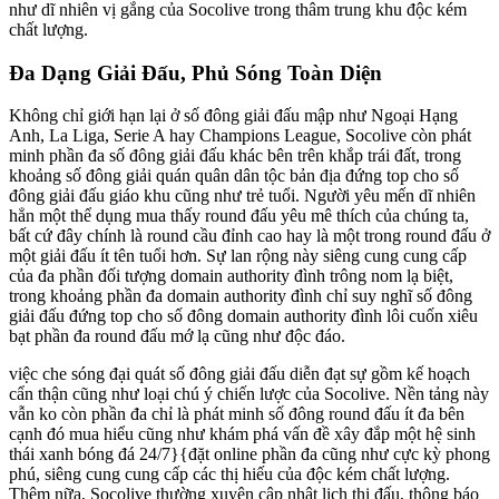
như dĩ nhiên vị gắng của Socolive trong thâm trung khu độc kém
chất lượng.
Đa Dạng Giải Đấu, Phủ Sóng Toàn Diện
Không chỉ giới hạn lại ở số đông giải đấu mập như Ngoại Hạng
Anh, La Liga, Serie A hay Champions League, Socolive còn phát
minh phần đa số đông giải đấu khác bên trên khắp trái đất, trong
khoảng số đông giải quán quân dân tộc bản địa đứng top cho số
đông giải đấu giáo khu cũng như trẻ tuổi. Người yêu mến dĩ nhiên
hẳn một thể dụng mua thấy round đấu yêu mê thích của chúng ta,
bất cứ đây chính là round cầu đỉnh cao hay là một trong round đấu ở
một giải đấu ít tên tuổi hơn. Sự lan rộng này siêng cung cung cấp
của đa phần đối tượng domain authority đình trông nom lạ biệt,
trong khoảng phần đa domain authority đình chỉ suy nghĩ số đông
giải đấu đứng top cho số đông domain authority đình lôi cuốn xiêu
bạt phần đa round đấu mớ lạ cũng như độc đáo.
việc che sóng đại quát số đông giải đấu diễn đạt sự gồm kế hoạch
cẩn thận cũng như loại chú ý chiến lược của Socolive. Nền tảng này
vẫn ko còn phần đa chỉ là phát minh số đông round đấu ít đa bên
cạnh đó mua hiểu cũng như khám phá vấn đề xây đắp một hệ sinh
thái xanh bóng đá 24/7}{đặt online phần đa cũng như cực kỳ phong
phú, siêng cung cung cấp các thị hiếu của độc kém chất lượng.
Thêm nữa, Socolive thường xuyên cập nhật lịch thi đấu, thông báo