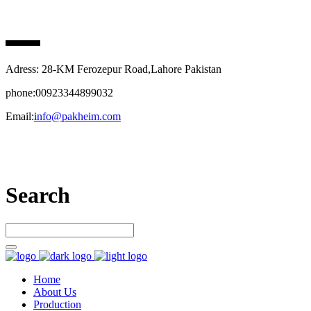
PAK HEIM PHARMA
Adress: 28-KM Ferozepur Road,Lahore Pakistan
phone:00923344899032
Email:
info@pakheim.com
Let’s connect
Search
Home
About Us
Production