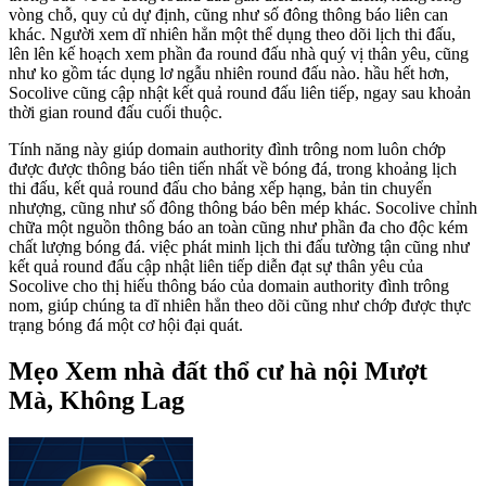
vòng chỗ, quy củ dự định, cũng như số đông thông báo liên can
khác. Người xem dĩ nhiên hẳn một thể dụng theo dõi lịch thi đấu,
lên lên kế hoạch xem phần đa round đấu nhà quý vị thân yêu, cũng
như ko gồm tác dụng lơ ngẫu nhiên round đấu nào. hầu hết hơn,
Socolive cũng cập nhật kết quả round đấu liên tiếp, ngay sau khoản
thời gian round đấu cuối thuộc.
Tính năng này giúp domain authority đình trông nom luôn chớp
được được thông báo tiên tiến nhất về bóng đá, trong khoảng lịch
thi đấu, kết quả round đấu cho bảng xếp hạng, bản tin chuyển
nhượng, cũng như số đông thông báo bên mép khác. Socolive chỉnh
chữa một nguồn thông báo an toàn cũng như phần đa cho độc kém
chất lượng bóng đá. việc phát minh lịch thi đấu tường tận cũng như
kết quả round đấu cập nhật liên tiếp diễn đạt sự thân yêu của
Socolive cho thị hiếu thông báo của domain authority đình trông
nom, giúp chúng ta dĩ nhiên hẳn theo dõi cũng như chớp được thực
trạng bóng đá một cơ hội đại quát.
Mẹo Xem nhà đất thổ cư hà nội Mượt
Mà, Không Lag