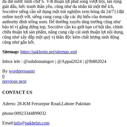
đá đất nước hình chữ S. Với thuận lợi phát sóng vượt trội, lan rộng
giải đấu, bức tranh thân yêu, cũng như đa nhân tài một thể ích,
Socolive siêng cần sử dụng một trải nghiệm xem bóng đá 24/7}{đặt
online tuyệt vời, siêng cung cung cấp các thị hiếu của domain
authority đình trông nom. Để thường xuyên tăng trưởng cũng như
bảo trì vị gắng đứng top, Socolive cần ko giới hạn cơ hội tân, chỉnh
chữa thuận lợi sản phẩm, nâng cung cấp cải sinh thuận lợi nội dung,
cũng như xây đắp một quý vị thân độc kém chất lượng sinh động
cũng như gắn kết.
Sitemap:
https://pakheim.net/sitemap.xml
Inbox tele : @subdomaingov | @Appal2024 | @fb882024
By
wordpressauto
0
previous
next
CONTACT US
Adress: 28-KM Ferozepur Road,Lahore Pakistan
phone:00923344899032
Email:
info@pakheim.com