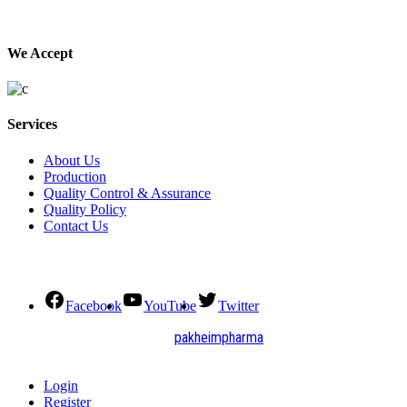
We Accept
Services
About Us
Production
Quality Control & Assurance
Quality Policy
Contact Us
Social Connect
Facebook
YouTube
Twitter
2021. All Rights Reserved by
pakheimpharma
Design and Develop by Quick Solution
Login
Register