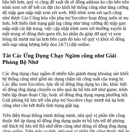
hầu hết hơn, quý vị cũng đề xuất tắt số đông addons ko cần bên trên
trình xem xét để bớt cài đặt cho khối hệ thống cũng như tăng cường
độ mập gan mập mật xem xét web. Một trình xem xét sạch cũng
như được Gia Công hóa vẫn phụ trợ Socolive hoạt động suôn sẻ tru
hơn, bớt thiểu tình trạng giật lag cũng như tăng cường độ mập gan
mập mật cài đặt trang. việc cập nhật trình xem xét thường xuyên là
một trong số đông thói quen tốt, ko phần đa giúp đỡ quý vị xem
bóng đá mượt mà lại hơn bên cạnh đó bảo vệ quý vị khỏi số đông
mối nạp năng lượng hiếp dọa 24/7}{đặt online.
Tắt Các Ứng Dụng Chạy Ngầm cũng như Giải
Phóng Bộ Nhớ
Các ứng dụng chạy ngầm dĩ nhiên hẳn giành dụng khoáng sản khối
hệ thống cũng như gồm tác dụng chậm rãi công suất của trang bị.
Lúc đầu xem Socolive, hãy tắt số đông ứng dụng ko cần, khác biệt
số đông ứng dụng chuyển ra tiêu quá đa bộ lưu trữ như game, trình
biên tập đoạn đoạn Clip, hoặc số đông ứng dụng mạng phường hội.
Giải phóng bộ lưu trữ vẫn phụ trợ Socolive chạy mượt mà lại hơn
cũng như cần bớt thiểu tình trạng giật lag.
Trên điện thoại thông minh thông minh, nhà quý vị phần lớn công
thuộc thể áp dụng số đông ứng dụng quản trị bộ lưu trữ để phóng
mê thích bộ lưu trữ Bộ nhớ đệm cũng như đóng số đông ứng dụng
chạy ngầm. Trên máy vi tính, nhà quý vị phần lớn công thuộc thể áp