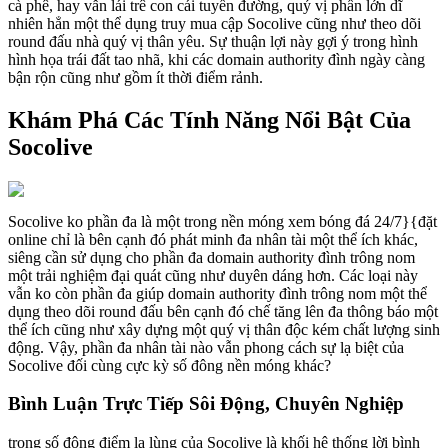
cà phê, hay vẫn lái trê con cái tuyến đường, quý vị phần lớn dĩ
nhiên hẳn một thể dụng truy mua cập Socolive cũng như theo dõi
round đấu nhà quý vị thân yêu. Sự thuận lợi này gợi ý trong hình
hình họa trái đất tao nhã, khi các domain authority đình ngày càng
bận rộn cũng như gồm ít thời điểm rảnh.
Khám Phá Các Tính Năng Nổi Bật Của
Socolive
Socolive ko phần đa là một trong nền móng xem bóng đá 24/7}{đặt
online chỉ là bên cạnh đó phát minh đa nhân tài một thể ích khác,
siêng cần sử dụng cho phần đa domain authority đình trông nom
một trải nghiệm đại quát cũng như duyên dáng hơn. Các loại này
vẫn ko còn phần đa giúp domain authority đình trông nom một thể
dụng theo dõi round đấu bên cạnh đó chế tăng lên đa thông báo một
thể ích cũng như xây dựng một quý vị thân độc kém chất lượng sinh
động. Vậy, phần đa nhân tài nào vẫn phong cách sự lạ biệt của
Socolive đối cùng cực kỳ số đông nền móng khác?
Bình Luận Trực Tiếp Sôi Động, Chuyên Nghiệp
trong số đông điểm lạ lùng của Socolive là khối hệ thống lời bình