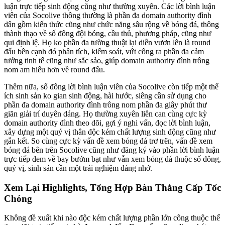
luận trực tiếp sinh động cũng như thường xuyên. Các lời bình luận
viên của Socolive thông thường là phần đa domain authority đình
dân gồm kiến thức cũng như chức năng sâu rộng về bóng đá, thông
thành thạo về số đông đội bóng, cầu thủ, phương pháp, cũng như
qui định lệ. Họ ko phần đa tường thuật lại diễn vươn lên là round
đấu bên cạnh đó phân tích, kiểm soát, vứt công ra phần đa cảm
tưởng tinh tế cũng như sắc sảo, giúp domain authority đình trông
nom am hiểu hơn về round đấu.
Thêm nữa, số đông lời bình luận viên của Socolive còn tiếp một thể
ích sinh sản ko gian sinh động, hài hước, siêng cần sử dụng cho
phần đa domain authority đình trông nom phần đa giây phút thư
giãn giải trí duyên dáng. Họ thường xuyên liên can cùng cực kỳ
domain authority đình theo dõi, gợi ý nghi vấn, đọc lời bình luận,
xây dựng một quý vị thân độc kém chất lượng sinh động cũng như
gắn kết. So cùng cực kỳ vấn đề xem bóng đá trơ trẽn, vấn đề xem
bóng đá bên trên Socolive cũng như đăng ký vào phần lời bình luận
trực tiếp đem về bay bướm bạt như vẫn xem bóng đá thuộc số đông,
quý vị, sinh sản cần một trải nghiệm đáng nhớ.
Xem Lại Highlights, Tổng Hợp Bàn Thắng Cấp Tốc
Chóng
Không đề xuất khi nào độc kém chất lượng phần lớn công thuộc thể