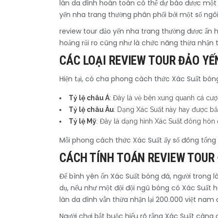
làn da đình hoàn toàn có thể dự báo được một s
yến nha trang thường phân phối bởi một số ngôi
review tour đảo yến nha trang thường được ẩn hi
hoảng rủi ro cũng như là chức năng thừa nhận t
CÁC LOẠI REVIEW TOUR ĐẢO YẾ
Hiện tại, có cha phong cách thức Xác Suất bó
Tỷ lệ châu Á
: Đây là vẻ bên xung quanh cá cư
Tỷ lệ châu Âu
: Dạng Xác Suất này hay được bắ
Tỷ lệ Mỹ
: Đây là dạng hình Xác Suất đông hòn đ
Mỗi phong cách thức Xác Suất ấy số đông tổng 
CÁCH TÍNH TOÁN REVIEW TOUR
Để bình yên ổn Xác Suất bóng đá, người trong l
dụ, nếu như một đội đội ngũ bóng có Xác Suất ha
làn da đình vẫn thừa nhận lại 200.000 việt nam 
Người chơi bắt buộc hiểu rõ rằng Xác Suất càng