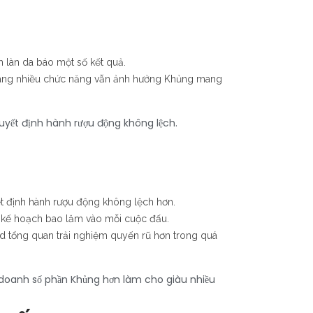
m làn da báo một số kết quả.
ó càng nhiều chức năng vẫn ảnh hưởng Khủng mang
uyết định hành rượu động không lệch.
ết định hành rượu động không lệch hơn.
có kế hoạch bao lăm vào mỗi cuộc đấu.
and tổng quan trải nghiệm quyến rũ hơn trong quá
 doanh số phần Khủng hơn làm cho giàu nhiều