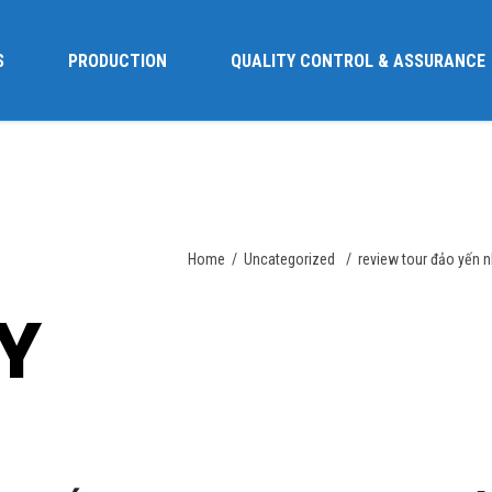
S
PRODUCTION
QUALITY CONTROL & ASSURANCE
Home
/
Uncategorized
/
review tour đảo yến 
Y