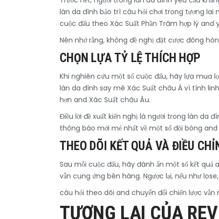
Trước hết, người trong làn da đình yêu cầu khẳ
làn da đình bảo trì câu hỏi chơi trong tương 
cuộc đấu theo Xác Suất Phần Trăm hợp lý and 
Nên nhớ rằng, không đề nghị đặt cược đông hòn
CHỌN LỰA TỶ LỆ THÍCH HỢP
Khi nghiên cứu một số cuộc đấu, hãy lựa mua l
làn da đình say mê Xác Suất châu Á vì tính linh
hơn and Xác Suất châu Âu.
Điều lời đề xuất kiến nghị là người trong làn d
thông báo mới mẻ nhất về một số đội bóng and
THEO DÕI KẾT QUẢ VÀ ĐIỀU CH
Sau mỗi cuộc đấu, hãy đánh ẩn một số kết quả an
vẫn cung ứng bên hàng. Ngược lại, nếu như lose
câu hỏi theo dõi and chuyển đổi chiến lược vẫn 
TƯƠNG LAI CỦA REV