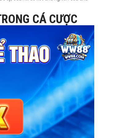
TRONG CÁ CƯỢC