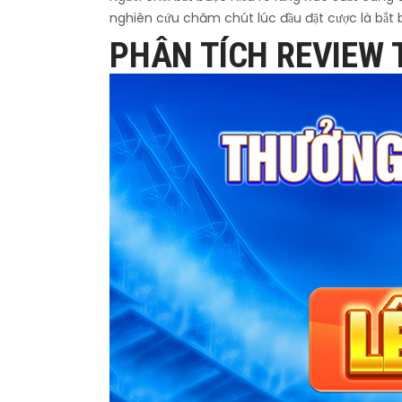
nghiên cứu chăm chút lúc đầu đặt cược là bắt 
PHÂN TÍCH REVIEW