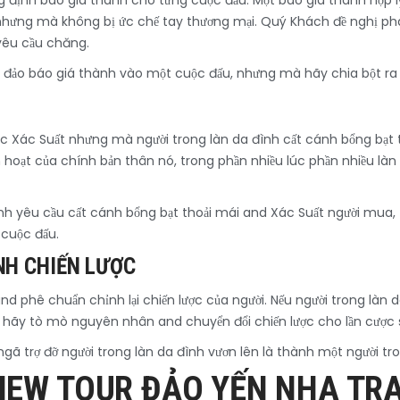
ng định báo giá thành cho từng cuộc đấu. Một báo giá thành hợp 
lai nhưng mà không bị ức chế tay thương mại. Quý Khách đề nghị
yêu cầu chăng.
 đảo báo giá thành vào một cuộc đấu, nhưng mà hãy chia bột ra đ
ọc Xác Suất nhưng mà người trong làn da đình cất cánh bổng bạt 
 hoạt của chính bản thân nó, trong phần nhiều lúc phần nhiều làn 
a đình yêu cầu cất cánh bổng bạt thoải mái and Xác Suất người mua
 cuộc đấu.
ỈNH CHIẾN LƯỢC
d phê chuẩn chỉnh lại chiến lược của người. Nếu người trong làn d
, hãy tò mò nguyên nhân and chuyển đổi chiến lược cho lần cược 
ngã trợ đỡ người trong làn da đình vươn lên là thành một người tr
IEW TOUR ĐẢO YẾN NHA TRA