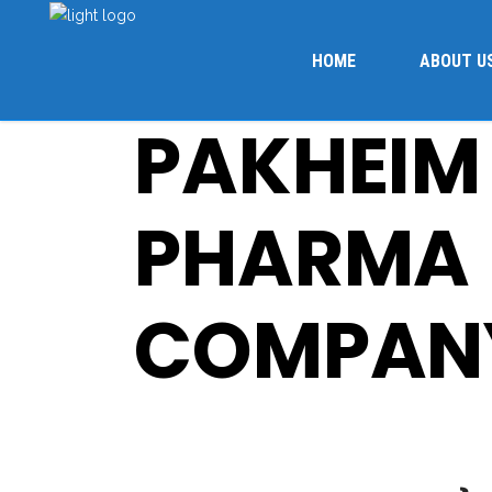
HOME
ABOUT U
PAKHEIM
PHARMA
COMPAN
Uncategorized
September 19, 2024