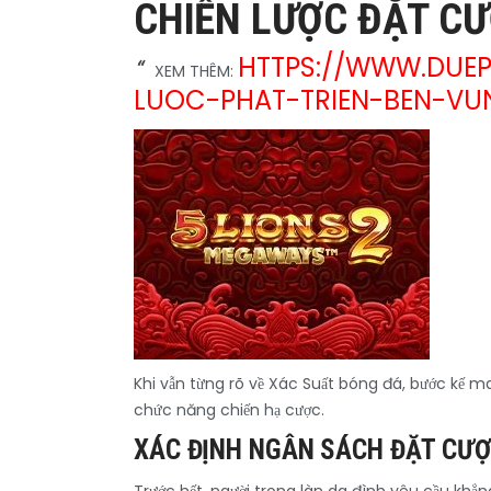
CHIẾN LƯỢC ĐẶT C
HTTPS://WWW.DUE
XEM THÊM:
LUOC-PHAT-TRIEN-BEN-VU
Khi vẫn từng rõ về Xác Suất bóng đá, bước kế ma
chức năng chiến hạ cược.
XÁC ĐỊNH NGÂN SÁCH ĐẶT CƯ