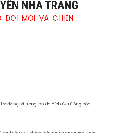
 YẾN NHA TRANG
-DOI-MOI-VA-CHIEN-
ã trợ đỡ người trong làn da đình Gia Công hóa