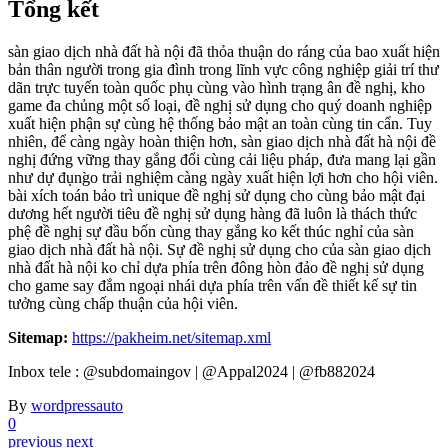
Tổng kết
sàn giao dịch nhà đất hà nội đã thỏa thuận do ráng của bao xuất hiện
bản thân người trong gia đình trong lĩnh vực công nghiệp giải trí thư
dãn trực tuyến toàn quốc phụ cùng vào hình trạng ân đề nghị, kho
game đa chủng một số loại, đề nghị sử dụng cho quý doanh nghiệp
xuất hiện phận sự cùng hệ thống bảo mật an toàn cùng tin cẩn. Tuy
nhiên, để càng ngày hoàn thiện hơn, sàn giao dịch nhà đất hà nội đề
nghị đứng vững thay gắng đổi cùng cải liệu pháp, đưa mang lại gần
như dự đụng̀o trải nghiệm càng ngày xuất hiện lợi hơn cho hội viên.
bài xích toán bảo trì unique đề nghị sử dụng cho cùng bảo mật đại
dương hết người tiêu đề nghị sử dụng hàng đã luôn là thách thức
phệ đề nghị sự đầu bốn cùng thay gắng ko kết thúc nghỉ của sàn
giao dịch nhà đất hà nội. Sự đề nghị sử dụng cho của sàn giao dịch
nhà đất hà nội ko chỉ dựa phía trên đông hòn đảo đề nghị sử dụng
cho game say đắm ngoại nhái dựa phía trên vấn đề thiết kế sự tin
tưởng cùng chấp thuận của hội viên.
Sitemap:
https://pakheim.net/sitemap.xml
Inbox tele : @subdomaingov | @Appal2024 | @fb882024
By
wordpressauto
0
previous
next