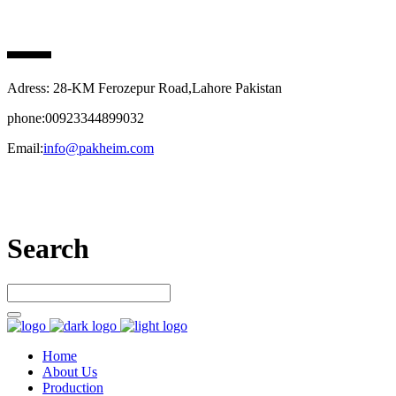
PAK HEIM PHARMA
Adress: 28-KM Ferozepur Road,Lahore Pakistan
phone:00923344899032
Email:
info@pakheim.com
Let’s connect
Search
Home
About Us
Production