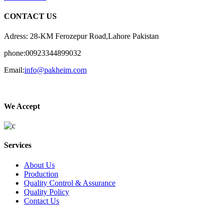
CONTACT US
Adress: 28-KM Ferozepur Road,Lahore Pakistan
phone:00923344899032
Email:
info@pakheim.com
We Accept
Services
About Us
Production
Quality Control & Assurance
Quality Policy
Contact Us
Social Connect