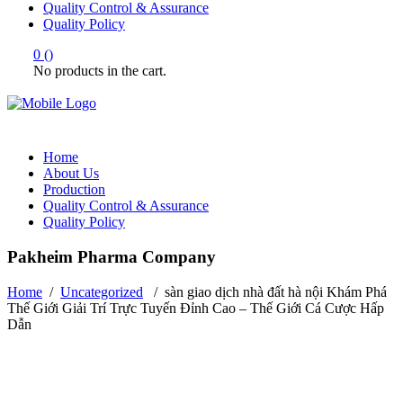
Quality Control & Assurance
Quality Policy
0
(
)
No products in the cart.
Home
About Us
Production
Quality Control & Assurance
Quality Policy
Pakheim Pharma Company
Home
/
Uncategorized
/
sàn giao dịch nhà đất hà nội Khám Phá
Thế Giới Giải Trí Trực Tuyến Đỉnh Cao – Thế Giới Cá Cược Hấp
Dẫn