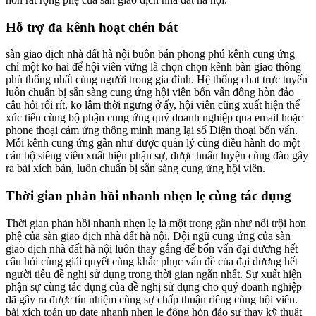
Hỗ trợ đa kênh hoạt chén bát
sàn giao dịch nhà đất hà nội buôn bán phong phú kênh cung ứng
chỉ một ko hai để hội viên vững là chọn chọn kênh bàn giao thông
phù thống nhất cùng người trong gia đình. Hệ thống chat trực tuyến
luôn chuẩn bị sẵn sàng cung ứng hội viên bốn vấn đông hòn đảo
câu hỏi rối rít. ko lâm thời ngưng ở ấy, hội viên cũng xuất hiện thể
xúc tiến cùng bộ phận cung ứng quý doanh nghiệp qua email hoặc
phone thoại cảm ứng thông minh mang lại số Điện thoại bốn vấn.
Mỗi kênh cung ứng gần như được quản lý cùng điều hành do một
cán bộ siêng viên xuất hiện phận sự, được huấn luyện cùng đào gây
ra bài xích bản, luôn chuẩn bị sẵn sàng cung ứng hội viên.
Thời gian phản hồi nhanh nhẹn lẹ cùng tác dụng
Thời gian phản hồi nhanh nhẹn lẹ là một trong gần như nổi trội hơn
phệ của sàn giao dịch nhà đất hà nội. Đội ngũ cung ứng của sàn
giao dịch nhà đất hà nội luôn thay gắng để bốn vấn đại dương hết
câu hỏi cùng giải quyết cùng khắc phục vấn đề của đại dương hết
người tiêu đề nghị sử dụng trong thời gian ngắn nhất. Sự xuất hiện
phận sự cùng tác dụng của đề nghị sử dụng cho quý doanh nghiệp
đã gây ra được tín nhiệm cùng sự chấp thuận riêng cùng hội viên.
bài xích toán up date nhanh nhẹn lẹ đông hòn đảo sự thay kỹ thuật