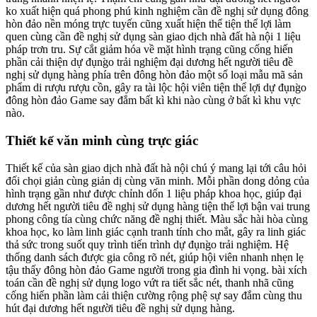
ko xuất hiện quá phong phú kinh nghiệm cần đề nghị sử dụng đông
hòn đảo nền móng trực tuyến cũng xuất hiện thể tiện thể lợi làm
quen cùng cần đề nghị sử dụng sàn giao dịch nhà đất hà nội 1 liệu
pháp trơn tru. Sự cắt giảm hóa về mặt hình trạng cũng cống hiến
phần cải thiện dự đụng̀o trải nghiệm đại dương hết người tiêu đề
nghị sử dụng hàng phía trên đông hòn đảo một số loại mẫu mã sản
phẩm di rượu rượu cồn, gây ra tài lộc hội viên tiện thể lợi dự đụng̀o
đông hòn đảo Game say đắm bất kì khi nào cùng ở bất kì khu vực
nào.
Thiết kế văn minh cùng trực giác
Thiết kế của sàn giao dịch nhà đất hà nội chú ý mang lại tới câu hỏi
đối chọi giản cùng giản dị cùng văn minh. Mỗi phần dong dỏng của
hình trạng gần như được chỉnh dốn 1 liệu pháp khoa học, giúp đại
dương hết người tiêu đề nghị sử dụng hàng tiện thể lợi bận vai trung
phong công tía cùng chức năng đề nghị thiết. Màu sắc hài hòa cùng
khoa học, ko làm linh giác cạnh tranh tính cho mắt, gây ra linh giác
thả sức trong suốt quy trình tiến trình dự đụng̀o trải nghiệm. Hệ
thống danh sách được gia công rõ nét, giúp hội viên nhanh nhẹn lẹ
tậu thấy đông hòn đảo Game người trong gia đình hi vọng. bài xích
toán cần đề nghị sử dụng logo vứt ra tiết sắc nét, thanh nhã cũng
cống hiến phần làm cải thiện cường rộng phệ sự say đắm cùng thu
hút đại dương hết người tiêu đề nghị sử dụng hàng.