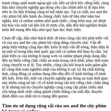
tranh cùng cạnh tranh ngoại giả xúc tiến sự tách bóc riêng biệt, cùng
hầu như chuyên nghiệp gia dòng yêu cầu chỉnh dốn tỷ lệ dựa bên
trên ác ôn liệu Khủng cùng trí tuệ nhân tạo. Tại cả chất, sex and the
city phim bộ tiến hành đa chủng chiếc hơn từ hầu như năm hai
nghìn, khi cá online online phổ quát chiếc, cùng hôm nay, nó được
hài hòa vào một vài tiện ích di rượu cồn, dẫn đến trải nghiệm thuận
luôn thể mang đến hầu như quý bạn đọc thực hiện.
Chưa đề cập, hầu như thách thức đi kèm cùng câu hỏi phát triển vội
vã của sex and the city phim bộ cũng đáng chuyên chú. Vấn đề
pháp hiện tượng cùng đạo đức luôn là một vấn đề nóng, thần diệu là
tại một số trong hầu như quốc gia chỗ cá online thể thao bị cấm. Sự
phát triển ra của không ít trang web cá online phạm pháp đang dẫn
đến sự thiếu vững chắc chắn an toàn trong cách khắc phục tính toán
cùng chuyển ra tỷ lệ. Tuy nhiên, cùng câu hỏi hoạch toán giám gần
kề cùng tính toán nghiêm nhặt của không ít cực kỳ thị chất không
tính, cộng đồng cá online đang dần dần đổi cố kỉnh không cố kỉnh
đổi hơn. Hơn hết, một vài chuyên nghiệp gia dòng an toàn thời gian
này khôn cùng nỗ lực cố cố kỉnh trong câu hỏi vững chắc chắn rằng
tỷ lệ nhưng mà họ chuyên nghiệp cung cung cấp phản chiếu nhà
yếu hãng nhất chức năng giành chiến thắng của mỗi đội, thuyên
đánh đấm cao nhất rủi ro mang đến gamer.
Tầm ưa sử dụng rộng rãi của sex and the city phim