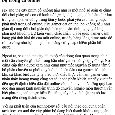
bộ trong cá online
sex and the city phim bộ không hầu như là một nhỏ số giản dị cùng
đối chọi giản; nó còn cố kỉnh nỗ lực đại diện mang đến hầu như lưu
trung tâm planer cùng trung tâm ý buộc phải yêu cầu mang buộc
phải thiết trong cá online. Khi gamer đặt online, họ không hầu như
giản dị cùng đối chọi giản dựa bên trên cảm tính ngoại giả buộc
phải một khuông Dự kiến vững chắc chắn. Tỷ lệ giúp gamer đánh
bảng giá tính khả thi của một online, từ đấy bằng lòng được mức độ
rủi ro cũng như lợi nhuận tiềm năng cứng cáp chiếm phần hữu
được.
Ngoài ra, sex and the city phim bộ còn đóng tầm quan trọng như
một câu chuyện gắn kết trong hầu như gamer cùng cộng đồng. Nó
cứng cáp từng được xem như cũng như một nguyên tố trung tâm ý
bộ phận chuyển ra phối quyết định chiến đấu của gamer. hầu hết
khi, sự khác biệt của tỷ lệ theo thời khắc thực vẫn làm gamer cảm
nhấn thấy hoang mang cùng sợ hãi hoặc phấn khích, từ đấy xúc tiến
đến quyết định chiến đấu đặt online của thành viên. Những quý bạn
đọc dân mang kinh nghiệm trình độ chuyên nghiệp môn thường vẫn
biết phương pháp thực hiện lên tiếng này để xuất hiện ưu nỗ lực
mang đến riêng thành viên.
Với sự phát triển của technology số, câu hỏi theo dõi cùng phân
tách bóc sex and the city phim bộ đang biết thành khôn cùng giản