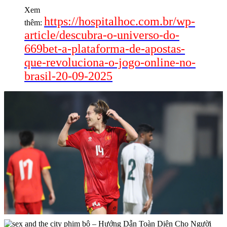
Xem
https://hospitalhoc.com.br/wp-
thêm:
article/descubra-o-universo-do-
669bet-a-plataforma-de-apostas-
que-revoluciona-o-jogo-online-no-
brasil-20-09-2025