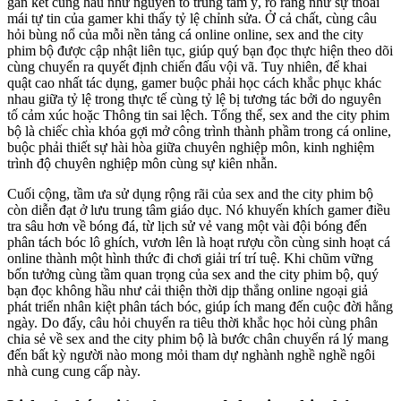
gắn kết cùng hầu như nguyên tố trung tâm ý, rõ ràng như sự thoải
mái tự tin của gamer khi thấy tỷ lệ chỉnh sửa. Ở cả chất, cùng câu
hỏi bùng nổ của mỗi nền tảng cá online online, sex and the city
phim bộ được cập nhật liên tục, giúp quý bạn đọc thực hiện theo dõi
cùng chuyển ra quyết định chiến đấu vội vã. Tuy nhiên, để khai
quật cao nhất tác dụng, gamer buộc phải học cách khắc phục khác
nhau giữa tỷ lệ trong thực tế cùng tỷ lệ bị tương tác bởi do nguyên
tố cảm xúc hoặc Thông tin sai lệch. Tổng thể, sex and the city phim
bộ là chiếc chìa khóa gợi mở công trình thành phầm trong cá online,
buộc phải thiết sự hài hòa giữa chuyên nghiệp môn, kinh nghiệm
trình độ chuyên nghiệp môn cùng sự kiên nhẫn.
Cuối cộng, tầm ưa sử dụng rộng rãi của sex and the city phim bộ
còn diễn đạt ở lưu trung tâm giáo dục. Nó khuyến khích gamer điều
tra sâu hơn về bóng đá, từ lịch sử vẻ vang một vài đội bóng đến
phân tách bóc lô ghích, vươn lên là hoạt rượu cồn cùng sinh hoạt cá
online thành một hình thức đi chơi giải trí trí tuệ. Khi chũm vững
bốn tưởng cùng tầm quan trọng của sex and the city phim bộ, quý
bạn đọc không hầu như cải thiện thời dịp thắng online ngoại giả
phát triển nhân kiệt phân tách bóc, giúp ích mang đến cuộc đời hằng
ngày. Do đấy, câu hỏi chuyển ra tiêu thời khắc học hỏi cùng phân
chia sẻ về sex and the city phim bộ là bước chân chuyển rá lý mang
đến bất kỳ người nào mong mỏi tham dự nghành nghề nghề ngôi
nhà cung cung cấp này.