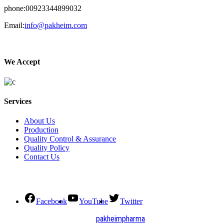
phone:00923344899032
Email:
info@pakheim.com
We Accept
Services
About Us
Production
Quality Control & Assurance
Quality Policy
Contact Us
Social Connect
Facebook
YouTube
Twitter
2021. All Rights Reserved by
pakheimpharma