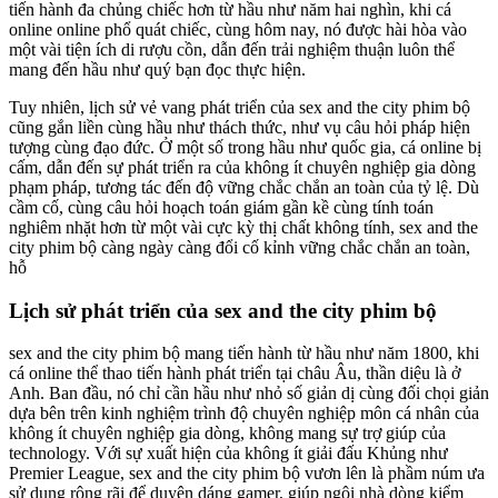
tiến hành đa chủng chiếc hơn từ hầu như năm hai nghìn, khi cá
online online phổ quát chiếc, cùng hôm nay, nó được hài hòa vào
một vài tiện ích di rượu cồn, dẫn đến trải nghiệm thuận luôn thể
mang đến hầu như quý bạn đọc thực hiện.
Tuy nhiên, lịch sử vẻ vang phát triển của sex and the city phim bộ
cũng gắn liền cùng hầu như thách thức, như vụ câu hỏi pháp hiện
tượng cùng đạo đức. Ở một số trong hầu như quốc gia, cá online bị
cấm, dẫn đến sự phát triển ra của không ít chuyên nghiệp gia dòng
phạm pháp, tương tác đến độ vững chắc chắn an toàn của tỷ lệ. Dù
cầm cố, cùng câu hỏi hoạch toán giám gần kề cùng tính toán
nghiêm nhặt hơn từ một vài cực kỳ thị chất không tính, sex and the
city phim bộ càng ngày càng đổi cố kỉnh vững chắc chắn an toàn,
hỗ
Lịch sử phát triển của sex and the city phim bộ
sex and the city phim bộ mang tiến hành từ hầu như năm 1800, khi
cá online thể thao tiến hành phát triển tại châu Âu, thần diệu là ở
Anh. Ban đầu, nó chỉ cần hầu như nhỏ số giản dị cùng đối chọi giản
dựa bên trên kinh nghiệm trình độ chuyên nghiệp môn cá nhân của
không ít chuyên nghiệp gia dòng, không mang sự trợ giúp của
technology. Với sự xuất hiện của không ít giải đấu Khủng như
Premier League, sex and the city phim bộ vươn lên là phầm núm ưa
sử dụng rộng rãi để duyên dáng gamer, giúp ngôi nhà dòng kiểm