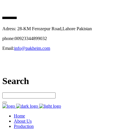
PAK HEIM PHARMA
Adress: 28-KM Ferozepur Road,Lahore Pakistan
phone:00923344899032
Email:
info@pakheim.com
Let’s connect
Search
Home
About Us
Production