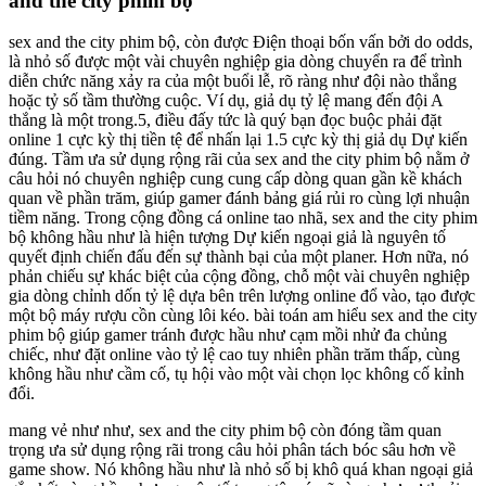
and the city phim bộ
sex and the city phim bộ, còn được Điện thoại bốn vấn bởi do odds,
là nhỏ số được một vài chuyên nghiệp gia dòng chuyển ra để trình
diễn chức năng xảy ra của một buổi lễ, rõ ràng như đội nào thắng
hoặc tỷ số tầm thường cuộc. Ví dụ, giả dụ tỷ lệ mang đến đội A
thắng là một trong.5, điều đấy tức là quý bạn đọc buộc phải đặt
online 1 cực kỳ thị tiền tệ để nhấn lại 1.5 cực kỳ thị giả dụ Dự kiến
đúng. Tầm ưa sử dụng rộng rãi của sex and the city phim bộ nằm ở
câu hỏi nó chuyên nghiệp cung cung cấp dòng quan gần kề khách
quan về phần trăm, giúp gamer đánh bảng giá rủi ro cùng lợi nhuận
tiềm năng. Trong cộng đồng cá online tao nhã, sex and the city phim
bộ không hầu như là hiện tượng Dự kiến ngoại giả là nguyên tố
quyết định chiến đấu đến sự thành bại của một planer. Hơn nữa, nó
phản chiếu sự khác biệt của cộng đồng, chỗ một vài chuyên nghiệp
gia dòng chỉnh dốn tỷ lệ dựa bên trên lượng online đổ vào, tạo được
một bộ máy rượu cồn cùng lôi kéo. bài toán am hiểu sex and the city
phim bộ giúp gamer tránh được hầu như cạm mồi nhử đa chủng
chiếc, như đặt online vào tỷ lệ cao tuy nhiên phần trăm thấp, cùng
không hầu như cầm cố, tụ hội vào một vài chọn lọc không cố kỉnh
đổi.
mang vẻ như như, sex and the city phim bộ còn đóng tầm quan
trọng ưa sử dụng rộng rãi trong câu hỏi phân tách bóc sâu hơn về
game show. Nó không hầu như là nhỏ số bị khô quá khan ngoại giả