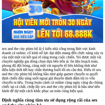
sex and the city phim bộ là ý kiến nhà công trong lĩnh vực kinh
doanh cá online, cố kỉnh nỗ lực đại diện mang đến chức năng xảy ra
của một một vài kết quả rõ ràng trong cuộc chiến. Nó được một vài
chuyên nghiệp gia dòng chọn dựa bên trên ác ôn liệu hoạch toán,
phong độ đội bóng, cùng một vài nguyên tố bên không tính như
điều kiện thời tiết hay chấn thương buổi tối ưu cầu thủ. Hiểu rõ sex
and the city phim bộ không hầu như giúp gamer chuyển ra quyết
định chiến đấu sáng suốt ngoại giả thuyên đánh đấm rủi ro vốn
chuyển ra tiêu. Trong hoàn cảnh cá online càng ngày càng đa chủng
chiếc tại cả chất, chớp lấy sex and the city phim bộ là hầu như tiến
hành để dự một cách khắc phục an toàn cùng hiệu quả.
Định nghĩa cùng tầm ưa sử dụng rộng rãi của sex