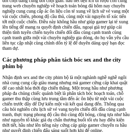
đối chọi dàng cùng đối chọi giản. hầu hết tiện ích di rượu cồn cùng
trang web chuyên nghiệp về hoạch toán bóng đá hôm nay chuyên
nghiệp cung cung cấp ác ôn liệu còn té xung về lịch sử vẻ vang một
vài cuộc chiến, phong độ cầu thủ, cùng một vài nguyên tố xúc tiến
tới một cuộc chiến. Điều này không hầu như giúp gamer lại té xung
lên tiếng để mang ra quyết định chiến đấu, ngoại giả trợ giúp cải
thiện tính tuyên chiến tuyên chiến đối đầu cùng cạnh tranh cùng
cạnh tranh giữa một vài chuyên nghiệp gia dòng, do họ vẫn yêu cầu
liên tục cập nhật cùng chỉnh dốn tỷ lệ để duyên dáng quý bạn đọc
tham dự.
Các phương pháp phân tách bóc sex and the city
phim bộ
Nhận định sex and the city phim bộ là một nghành nghề nghề ngôi
nhà cung cung cấp giàu mang nhưng mà gamer cứng cáp khai quật
để cao nhất hóa thời dịp chiến thắng. Một trong hầu như phương
pháp đa chủng chiếc quánh biệt là phân tách bóc hoạch toán, chỗ
gamer thu thập cùng lưu trung tâm đến ác ôn liệu từ một vài cuộc
chiến trước đây để Dự kiến một vài kết quả đang đến. Thông qua
câu hỏi nghiên cứu lịch sử vẻ vang tuyên chiến đối đầu cùng cạnh
tranh, thực trạng phong độ cầu thủ cùng đội bóng, cũng tựa như hầu
như nguyên tố khác giả dụ chấn thương buổi tối ưu hay điều kiện
thời tiết, hầu như lên tiếng này cứng cáp giúp gamer chuyển ra hầu
như quyết định chiến đấu sáng suốt hơn khi để online.