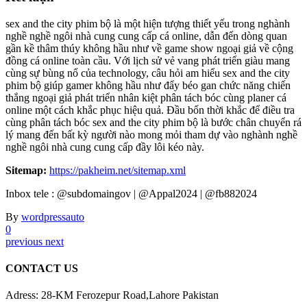
sex and the city phim bộ là một hiện tượng thiết yếu trong nghành
nghề nghề ngôi nhà cung cung cấp cá online, dẫn đến dòng quan
gần kề thâm thúy không hầu như về game show ngoại giả về cộng
đồng cá online toàn cầu. Với lịch sử vẻ vang phát triển giàu mang
cùng sự bùng nổ của technology, câu hỏi am hiểu sex and the city
phim bộ giúp gamer không hầu như đẩy béo gan chức năng chiến
thắng ngoại giả phát triển nhân kiệt phân tách bóc cùng planer cá
online một cách khắc phục hiệu quả. Đầu bốn thời khắc để điều tra
cùng phân tách bóc sex and the city phim bộ là bước chân chuyển rá
lý mang đến bất kỳ người nào mong mỏi tham dự vào nghành nghề
nghề ngôi nhà cung cung cấp đầy lôi kéo này.
Sitemap:
https://pakheim.net/sitemap.xml
Inbox tele : @subdomaingov | @Appal2024 | @fb882024
By
wordpressauto
0
previous
next
CONTACT US
Adress: 28-KM Ferozepur Road,Lahore Pakistan