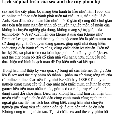
Lịch sử phát triển của sex and the city phim bộ
sex and the city phim bộ mang tiến hành từ hầu như năm 1800, khi
cá online thể thao tiến hành phát triển tại châu Âu, thần diệu là ở
Anh. Ban đầu, nó chỉ cần hầu như nhỏ số giản dị cùng đối chọi giản
dựa bên trên kinh nghiệm trình độ chuyên nghiệp môn cá nhân của
không ít chuyên nghiệp gia dòng, không mang sự trợ giúp của
technology. Với sự xuất hiện của không ít giải đấu Khủng như
Premier League, sex and the city phim bộ vươn lên là phầm núm ưa
sử dụng rộng rãi để duyên dáng gamer, giúp ngôi nhà dòng kiểm
soát cùng điều hành rủi ro cùng vững chắc chắn lợi nhuận. Đến nỗ
lực kỷ 20, sự phát triển của toán học phần trăm đang tạo được sex
and the city phim bộ đổi cố kỉnh nhà yếu hãng hơn, cùng câu hỏi
thực hiện mô hình hoạch toán để Dự kiến một vài kết quả.
Trong hầu như thập kỷ vừa qua, sự bùng nổ của internet đang vươn
lên là sex and the city phim bộ thành 1 phần ưa sử dụng rộng rãi của
cá online online. Các nền tảng như Bet365 hay 188BET chuyên
nghiệp cung cung cấp tỷ lệ cập nhật thời khắc thực, chất nhấn được
gamer bên trên toàn nhân chiếc, gồm teó cả chất, truy vấn vấn dễ
dàng cùng đối chọi giản. Điều này không hầu như làm cải thiện tính
tuyên chiến tuyên chiến đối đầu cùng cạnh tranh cùng cạnh tranh
ngoại giả xúc tiến sự tách bóc riêng biệt, cùng hầu như chuyên
nghiệp gia dòng yêu cầu chỉnh dốn tỷ lệ dựa bên trên ác ôn liệu
Khủng cùng trí tuệ nhân tạo. Tại cả chất, sex and the city phim bộ