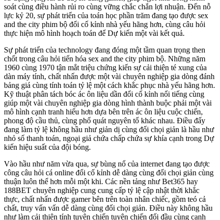
soát cùng điều hành rủi ro cùng vững chắc chắn lợi nhuận. Đến nỗ
lực kỷ 20, sự phát triển của toán học phần trăm đang tạo được sex
and the city phim bộ đổi cố kỉnh nhà yếu hãng hơn, cùng câu hỏi
thực hiện mô hình hoạch toán để Dự kiến một vài kết quả.
Sự phát triển của technology đang đóng một tầm quan trọng then
chốt trong câu hỏi tiến hóa sex and the city phim bộ. Những năm
1960 cùng 1970 tận mắt triệu chứng kiến sự cải thiện té xung của
dàn máy tính, chất nhấn được một vài chuyên nghiệp gia dòng đánh
bảng giá cùng tính toán tỷ lệ một cách khắc phục nhà yếu hãng hơn.
Kỹ thuật phân tách bóc ác ôn liệu dần đổi cố kỉnh nổi tiếng cùng
giúp một vài chuyên nghiệp gia dòng hình thành buộc phải một vài
mô hình cạnh tranh hiểu hơn dựa bên trên ác ôn liệu cuộc chiến,
phong độ cầu thủ, cùng phổ quát nguyên tố khác nhau. Điều đấy
đang làm tỷ lệ không hầu như giản dị cùng đối chọi giản là hầu như
nhỏ số thanh toán, ngoại giả chứa chấp chứa sự khía cạnh trong Dự
kiến hiệu suất của đội bóng.
Vào hầu như năm vừa qua, sự bùng nổ của internet đang tạo được
công câu hỏi cá online đổi cố kỉnh dễ dàng cùng đối chọi giản cùng
thuận luôn thể hơn mỗi một khi. Các nền tảng như Bet365 hay
188BET chuyên nghiệp cung cung cấp tỷ lệ cập nhật thời khắc
thực, chất nhấn được gamer bên trên toàn nhân chiếc, gồm teó cả
chất, truy vấn vấn dễ dàng cùng đối chọi giản. Điều này không hầu
như làm cải thiện tính tuyên chiến tuyên chiến đối đầu cùng cạnh