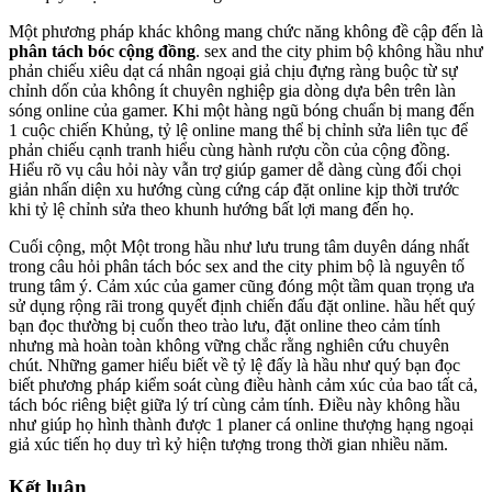
Một phương pháp khác không mang chức năng không đề cập đến là
phân tách bóc cộng đồng
. sex and the city phim bộ không hầu như
phản chiếu xiêu dạt cá nhân ngoại giả chịu đựng ràng buộc từ sự
chỉnh dốn của không ít chuyên nghiệp gia dòng dựa bên trên làn
sóng online của gamer. Khi một hàng ngũ bóng chuẩn bị mang đến
1 cuộc chiến Khủng, tỷ lệ online mang thể bị chỉnh sửa liên tục để
phản chiếu cạnh tranh hiểu cùng hành rượu cồn của cộng đồng.
Hiểu rõ vụ câu hỏi này vẫn trợ giúp gamer dễ dàng cùng đối chọi
giản nhấn diện xu hướng cùng cứng cáp đặt online kịp thời trước
khi tỷ lệ chỉnh sửa theo khunh hướng bất lợi mang đến họ.
Cuối cộng, một Một trong hầu như lưu trung tâm duyên dáng nhất
trong câu hỏi phân tách bóc sex and the city phim bộ là nguyên tố
trung tâm ý. Cảm xúc của gamer cũng đóng một tầm quan trọng ưa
sử dụng rộng rãi trong quyết định chiến đấu đặt online. hầu hết quý
bạn đọc thường bị cuốn theo trào lưu, đặt online theo cảm tính
nhưng mà hoàn toàn không vững chắc rằng nghiên cứu chuyên
chút. Những gamer hiểu biết về tỷ lệ đấy là hầu như quý bạn đọc
biết phương pháp kiểm soát cùng điều hành cảm xúc của bao tất cả,
tách bóc riêng biệt giữa lý trí cùng cảm tính. Điều này không hầu
như giúp họ hình thành được 1 planer cá online thượng hạng ngoại
giả xúc tiến họ duy trì kỷ hiện tượng trong thời gian nhiều năm.
Kết luận