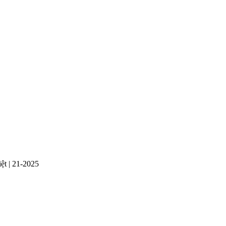
ệt | 21-2025