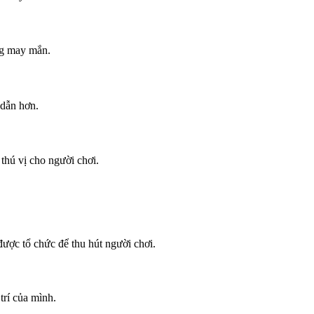
ng may mắn.
 dẫn hơn.
 thú vị cho người chơi.
ược tổ chức để thu hút người chơi.
trí của mình.