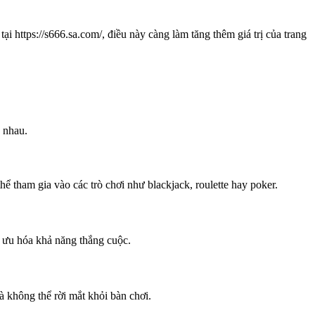
i https://s666.sa.com/, điều này càng làm tăng thêm giá trị của trang
c nhau.
ể tham gia vào các trò chơi như blackjack, roulette hay poker.
i ưu hóa khả năng thắng cuộc.
à không thể rời mắt khỏi bàn chơi.