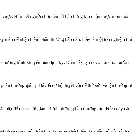
cá cược. Hầu hết người chơi đều rất hào hứng khi nhận được món quà n
may mắn để nhận thêm phần thưởng hấp dẫn. Đây là một trải nghiệm th
hương trình khuyến mãi định kỳ. Điều này tạo ra cơ hội cho người chơi
phần thưởng giá trị. Đây là cơ hội tuyệt vời để thử sức và tận hưởng n
ặc biệt để có cơ hội giành được những phần thưởng lớn. Điều này càng
//s666.sa.com/ luôn trân trọng những khách hàng đã gắn bó với mình qu