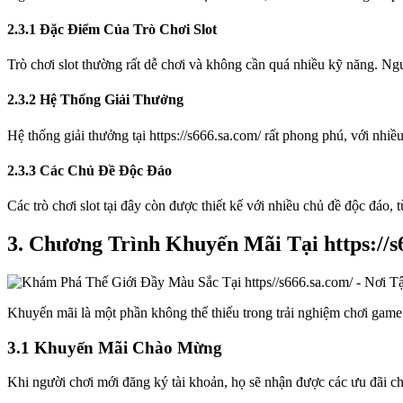
2.3.1 Đặc Điểm Của Trò Chơi Slot
Trò chơi slot thường rất dễ chơi và không cần quá nhiều kỹ năng. N
2.3.2 Hệ Thống Giải Thưởng
Hệ thống giải thưởng tại https://s666.sa.com/ rất phong phú, với nhi
2.3.3 Các Chủ Đề Độc Đáo
Các trò chơi slot tại đây còn được thiết kế với nhiều chủ đề độc đáo, 
3. Chương Trình Khuyến Mãi Tại https://s
Khuyến mãi là một phần không thể thiếu trong trải nghiệm chơi game.
3.1 Khuyến Mãi Chào Mừng
Khi người chơi mới đăng ký tài khoản, họ sẽ nhận được các ưu đãi chà