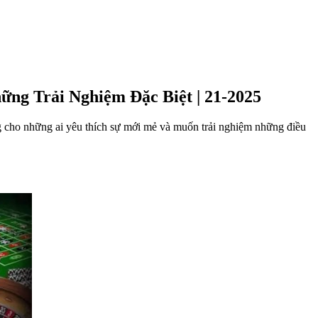
ững Trải Nghiệm Đặc Biệt | 21-2025
ng cho những ai yêu thích sự mới mẻ và muốn trải nghiệm những điều