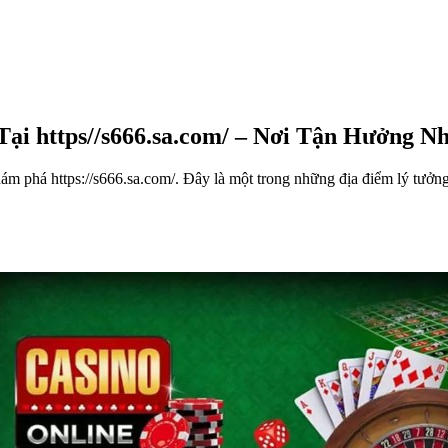
ại https//s666.sa.com/ – Nơi Tận Hưởng Nh
hám phá https://s666.sa.com/. Đây là một trong những địa điểm lý tưở