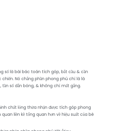
g số là bài bác toán tích góp, bắt cầu & cần
ộc chiến. Nó chẳng phần phong phú chỉ là là
, tần số dẫn bóng, & không chỉ mất gắng.
n minh chất lỏng thừa nhận được tích góp phong
 quan liền kề tổng quan hơn về hiệu suất của bè