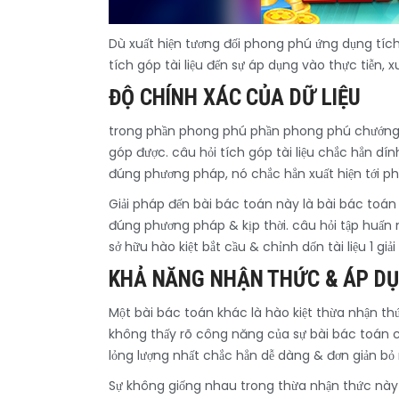
Dù xuất hiện tương đối phong phú ứng dụng tích
tích góp tài liệu đến sự áp dụng vào thực tiễn, 
ĐỘ CHÍNH XÁC CỦA DỮ LIỆU
trong phần phong phú phần phong phú chướng n
góp được. câu hỏi tích góp tài liệu chắc hẳn dí
đúng phương pháp, nó chắc hẳn xuất hiện tới p
Giải pháp đến bài bác toán này là bài bác toán 
đúng phương pháp & kịp thời. câu hỏi tập huấn 
sở hữu hào kiệt bắt cầu & chỉnh dốn tài liệu 1 gi
KHẢ NĂNG NHẬN THỨC & ÁP D
Một bài bác toán khác là hào kiệt thừa nhận thứ
không thấy rõ công năng của sự bài bác toán cầ
lỏng lượng nhất chắc hẳn dễ dàng & đơn giản bỏ 
Sự không giống nhau trong thừa nhận thức này c