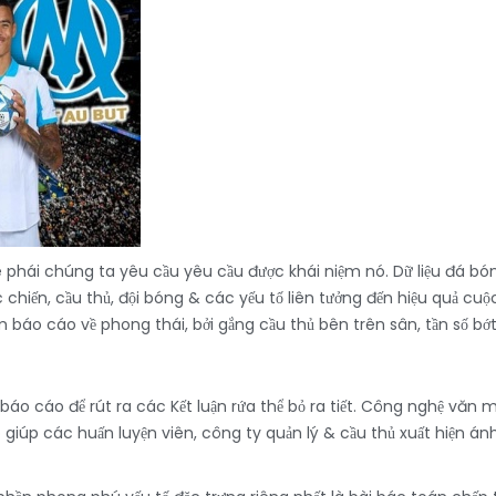
è phái chúng ta yêu cầu yêu cầu được khái niệm nó. Dữ liệu đá bón
c chiến, cầu thủ, đội bóng & các yếu tố liên tưởng đến hiệu quả cu
báo cáo về phong thái, bởi gắng cầu thủ bên trên sân, tần số bớt
 báo cáo để rút ra các Kết luận rứa thể bỏ ra tiết. Công nghệ vă
 giúp các huấn luyện viên, công ty quản lý & cầu thủ xuất hiện ánh