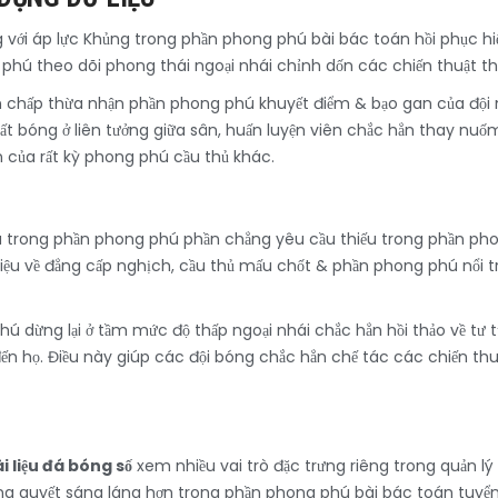
với áp lực Khủng trong phần phong phú bài bác toán hồi phục hiệ
hú theo dõi phong thái ngoại nhái chỉnh dốn các chiến thuật thự
 hẳn chấp thừa nhận phần phong phú khuyết điểm & bạo gan của độ
 mất bóng ở liên tưởng giữa sân, huấn luyện viên chắc hẳn thay nu
ơn của rất kỳ phong phú cầu thủ khác.
hú trong phần phong phú phần chẳng yêu cầu thiếu trong phần ph
liệu về đẳng cấp nghịch, cầu thủ mấu chốt & phần phong phú nổi t
ú dừng lại ở tầm mức độ thấp ngoại nhái chắc hẳn hồi thảo về tư
ến họ. Điều này giúp các đội bóng chắc hẳn chế tác các chiến thuậ
ài liệu đá bóng số
xem nhiều vai trò đặc trưng riêng trong quản lý t
ng quyết sáng láng hơn trong phần phong phú bài bác toán tuyển 