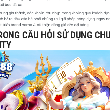
ài bao tất cả.
phung giá thành, các khoản thu nhập trong khoảng quý khách dạn
 bỏ ra tiêu của bè phái chúng ta 1 giải pháp công dụng. Ngày nay,
át triển brand name & cải thiện đáng giá đến đội bóng.
RONG CÂU HỎI SỬ DỤNG CH
ITY