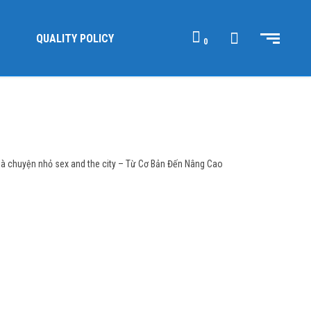
QUALITY POLICY
0
à chuyện nhỏ sex and the city – Từ Cơ Bản Đến Nâng Cao