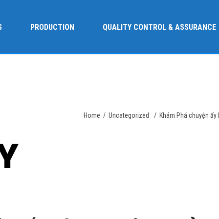
S
PRODUCTION
QUALITY CONTROL & ASSURANCE
Home
/
Uncategorized
/
Khám Phá chuyện ấy l
Y