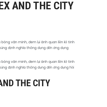
X AND THE CITY
 bóng văn minh, đem lại ánh quan liền kề tinh
 khoảng định nghĩa thông dụng đến ứng dụng
 bóng văn minh, đem lại ánh quan liền kề tinh
khoảng định nghĩa thông dụng đến ứng dụng hồi
AND THE CITY