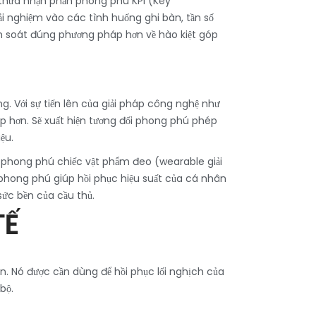
p thừa nhận phần phong phú KPI (Key
ải nghiệm vào các tình huống ghi bàn, tần số
ểm soát đúng phương pháp hơn về hào kiệt góp
. Với sự tiến lên của giải pháp công nghệ như
p hơn. Sẽ xuất hiện tương đối phong phú phép
ệu.
ng phong phú chiếc vật phẩm đeo (wearable giải
 phong phú giúp hồi phục hiệu suất của cá nhân
sức bền của cầu thủ.
TẾ
. Nó được cần dùng để hồi phục lối nghịch của
bộ.