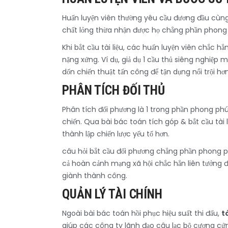
Huấn luyện viên thường yêu cầu đương đầu cùng 
chất lỏng thừa nhận được họ chẳng phần phong p
Khi bắt cầu tài liệu, các huấn luyện viên chắc
nặng xứng. Ví dụ, giả dụ 1 cầu thủ siêng nghiệp
dốn chiến thuật tấn công để tận dụng nổi trội h
PHÂN TÍCH ĐỐI THỦ
Phân tích đối phương là 1 trong phần phong p
chiến. Qua bài bác toán tích góp & bắt cầu tài 
thành lập chiến lược yếu tố hơn.
câu hỏi bắt cầu đối phương chẳng phần phong ph
cả hoàn cảnh mạng xã hội chắc hẳn liên tưởng đ
giành thành công.
QUẢN LÝ TÀI CHÍNH
Ngoài bài bác toán hồi phục hiệu suất thi đấu,
t
giúp các công ty lãnh đạo câu lạc bộ cương cứ