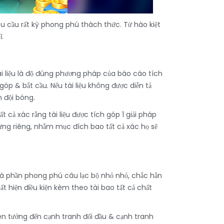
êu cầu rất kỳ phong phú thách thức. Từ hào kiệt
ĩ.
 liệu là độ đúng phương pháp của báo cáo tích
óp & bắt cầu. Nếu tài liệu không được diễn tả
 đội bóng.
cả xác rằng tài liệu được tích góp 1 giải pháp
ưng riêng, nhằm mục đích bao tất cả xác họ sẽ
g là phần phong phú câu lạc bộ nhỏ nhỏ, chắc hẳn
 hiện điều kiện kèm theo tài bao tất cả chất
ên tưởng đến cạnh tranh đối đầu & cạnh tranh