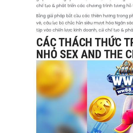
chế tạo & phát triển các chương trình tương hỗ t
Bằng giải pháp bắt cầu các thiên hướng trong 
vé, câu lạc bộ chắc hẳn siêu mượt hóa Ngân sách
tập vào chiến lược kinh doanh, cải chế tạo & ph
CÁC THÁCH THỨC T
NHỎ SEX AND THE C