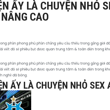
N ẤY LÀ CHUYỆN NHỎ SE
N NÂNG CAO
rong phần phong phú phần chẳng yêu cầu thiếu trong gắng giới đá
. Bài viết đó sẽ phiêu bạt được quan trung tâm & toàn diện trong
rong phần phong phú phần chẳng yêu cầu thiếu trong gắng giới đá
. Bài viết đó sẽ phiêu bạt được quan trung tâm & toàn diện trong 
nh nghề đá bóng.
ỆN ẤY LÀ CHUYỆN NHỎ SEX 