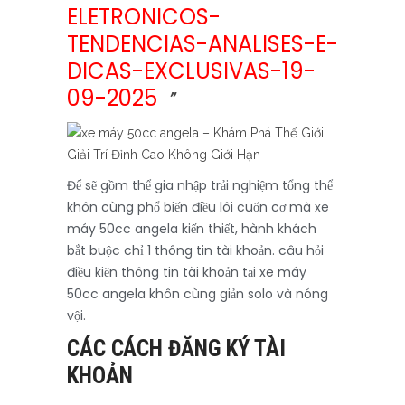
ELETRONICOS-
TENDENCIAS-ANALISES-E-
DICAS-EXCLUSIVAS-19-
09-2025
Để sẽ gồm thể gia nhập trải nghiệm tổng thể
khôn cùng phổ biến điều lôi cuốn cơ mà xe
máy 50cc angela kiến thiết, hành khách
bắt buộc chỉ 1 thông tin tài khoản. câu hỏi
điều kiện thông tin tài khoản tại xe máy
50cc angela khôn cùng giản solo và nóng
vội.
CÁC CÁCH ĐĂNG KÝ TÀI
KHOẢN