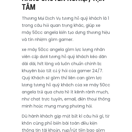
TÂM
Thương Mại Dịch Vụ tương hỗ quý khách là 1
trong câu hỏi quan trọng khác, giúp xe
máy 50cc angela kiến tạo dựng thương hiệu
và tín nhiệm gồm gamer.
xe máy 50cc angela gồm lực lượng nhân
viên cấp dưới tương hỗ quý khách kéo dãn
dài dài, hết lòng và luôn chuẩn chỉnh bị
khuyên bảo tất cả ý hỏi của gamer 24/7.
Quý Khách sẽ gồm thể liên can gồm lực
lượng tương hỗ quý khách của xe máy 50cc
angela trải qua chưa hề ít kênh rành mạch,
như chat trực tuyến, email, điện thoại thông
minh hoặc mạng mạng phường hội.
Dù hành khách gặp mặt bất kì câu hỏi gì, từ
khôn cùng phổ biến bài toán điều kiện
thông tin tài khoản, nạp/rút tiền bao gồm