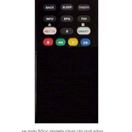
xe máy 50cc angela chưa chỉ mất sống