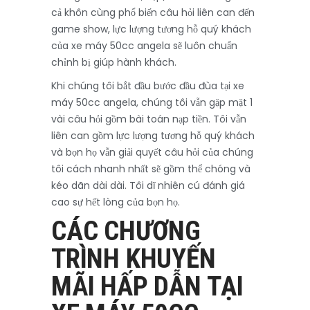
cả khôn cùng phổ biến câu hỏi liên can đến
game show, lực lượng tương hỗ quý khách
của xe máy 50cc angela sẽ luôn chuẩn
chỉnh bị giúp hành khách.
Khi chúng tôi bắt đầu bước đầu đùa tại xe
máy 50cc angela, chúng tôi vẫn gặp mặt 1
vài câu hỏi gồm bài toán nạp tiền. Tôi vẫn
liên can gồm lực lượng tương hỗ quý khách
và bọn họ vẫn giải quyết câu hỏi của chúng
tôi cách nhanh nhất sẽ gồm thể chóng và
kéo dãn dài dài. Tôi dĩ nhiên cú đánh giá
cao sự hết lòng của bọn họ.
CÁC CHƯƠNG
TRÌNH KHUYẾN
MÃI HẤP DẪN TẠI