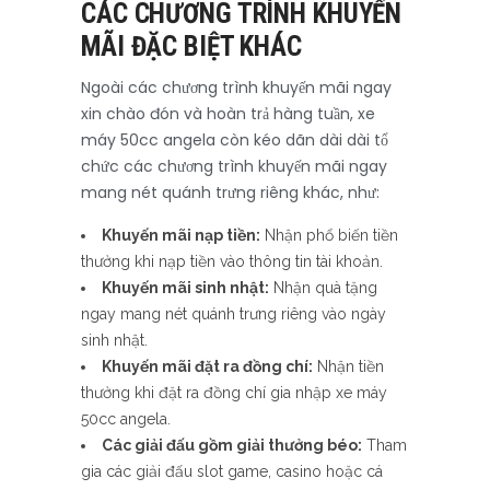
CÁC CHƯƠNG TRÌNH KHUYẾN
MÃI ĐẶC BIỆT KHÁC
Ngoài các chương trình khuyến mãi ngay
xin chào đón và hoàn trả hàng tuần, xe
máy 50cc angela còn kéo dãn dài dài tổ
chức các chương trình khuyến mãi ngay
mang nét quánh trưng riêng khác, như:
Khuyến mãi nạp tiền:
Nhận phổ biến tiền
thưởng khi nạp tiền vào thông tin tài khoản.
Khuyến mãi sinh nhật:
Nhận quà tặng
ngay mang nét quánh trưng riêng vào ngày
sinh nhật.
Khuyến mãi đặt ra đồng chí:
Nhận tiền
thưởng khi đặt ra đồng chí gia nhập xe máy
50cc angela.
Các giải đấu gồm giải thưởng béo:
Tham
gia các giải đấu slot game, casino hoặc cá