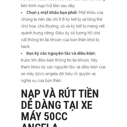
tiến trình nạp/rút tiền sau đây.
Chọn 1 mật khẩu bạo phổi:
Mật khẩu của
chúng ta nên dài chí ít 8 ký kết tự và tổng thể
chữ hoa, chữ thường, số và ký kết tự mang nét
quánh trưng riêng. Điều ấy sẽ tương hỗ chở
cất thông tin tài khoản của bản thân khỏi bị
hack.
Đọc kỹ các nguyên tắc và điều kiện:
trước khi điều kiện thông tin tài khoản, hãy
tham khảo kỹ các nguyên tắc và điều kiện của
xe máy 50cc angela để hiểu rõ quyền và
nghĩa vụ của bản thân.
NẠP VÀ RÚT TIỀN
DỄ DÀNG TẠI XE
MÁY 50CC