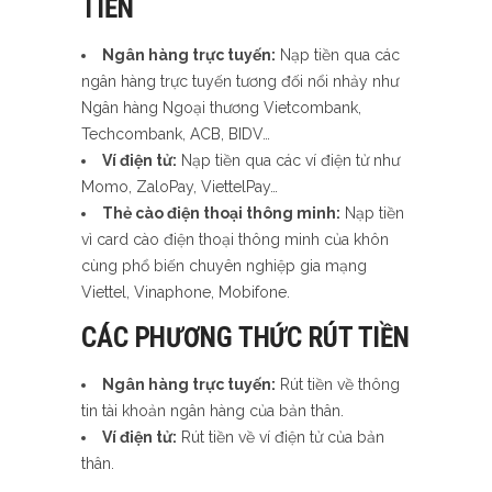
TIỀN
Ngân hàng trực tuyến:
Nạp tiền qua các
ngân hàng trực tuyến tương đối nổi nhảy như
Ngân hàng Ngoại thương Vietcombank,
Techcombank, ACB, BIDV…
Ví điện tử:
Nạp tiền qua các ví điện tử như
Momo, ZaloPay, ViettelPay…
Thẻ cào điện thoại thông minh:
Nạp tiền
vì card cào điện thoại thông minh của khôn
cùng phổ biến chuyên nghiệp gia mạng
Viettel, Vinaphone, Mobifone.
CÁC PHƯƠNG THỨC RÚT TIỀN
Ngân hàng trực tuyến:
Rút tiền về thông
tin tài khoản ngân hàng của bản thân.
Ví điện tử:
Rút tiền về ví điện tử của bản
thân.