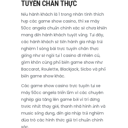
TUYẾN CHÂN THỰC
Nếu hành khách là 1 trong nhân tình thích
hợp các game show casino, thì xe máy
50cc angela chuẩn chỉnh xác sẽ chưa khiến
mang đến hành khách tuyệt vẳng. Tại đây,
các hành khách sẽ tiến hành gia nhập trải
nghiệm 1 sòng bài trực tuyến chân thực
giống như sẽ ngồi tại 1 casino dĩ nhiên cú,
gồm khôn cùng phổ biến game show như
Baccarat, Roulette, Blackjack, Sicbo và phổ
biến game show khác.
Các game show casino trực tuyến tại xe
máy 50cc angela triển lẵm vì các chuyên
nghiệp gia tăng lên game bởi vì trí đứng
trước nhất thay giới, thanh nhã hình ảnh và
music sống đụng, đến gia nhập trải nghiệm
đùa trò các hình thức giải trí chuẩn chỉnh
xác.