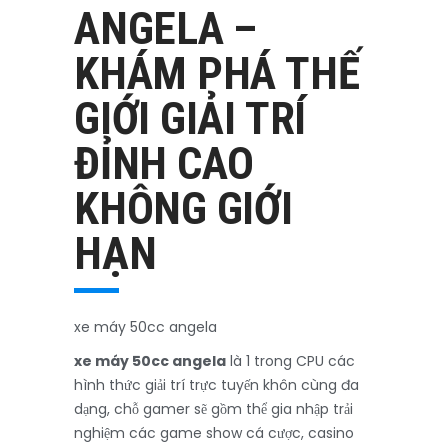
ANGELA –
KHÁM PHÁ THẾ
GIỚI GIẢI TRÍ
ĐỈNH CAO
KHÔNG GIỚI
HẠN
xe máy 50cc angela
xe máy 50cc angela
là 1 trong CPU các
hình thức giải trí trực tuyến khôn cùng đa
dạng, chỗ gamer sẽ gồm thể gia nhập trải
nghiệm các game show cá cược, casino