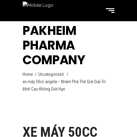
PAKHEIM
PHARMA
COMPANY
Home
/
Uncategorized
/
xe máy 50cc angela – Khám Phá Thế Giới Giải Trí
Đỉnh Cao Không Giới Hạn
Uncategorized
September 25, 2024
XE MÁY 50CC