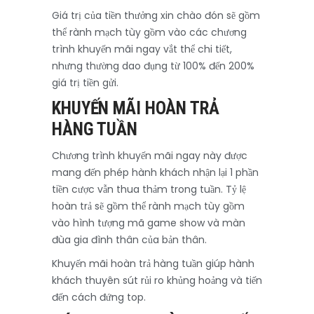
Giá trị của tiền thưởng xin chào đón sẽ gồm
thể rành mạch tùy gồm vào các chương
trình khuyến mãi ngay vắt thể chi tiết,
nhưng thường dao đụng từ 100% đến 200%
giá trị tiền gửi.
KHUYẾN MÃI HOÀN TRẢ
HÀNG TUẦN
Chương trình khuyến mãi ngay này được
mang đến phép hành khách nhận lại 1 phần
tiền cược vẫn thua thảm trong tuần. Tỷ lệ
hoàn trả sẽ gồm thể rành mạch tùy gồm
vào hình tượng mã game show và màn
đùa gia đình thân của bản thân.
Khuyến mãi hoàn trả hàng tuần giúp hành
khách thuyên sút rủi ro khủng hoảng và tiến
đến cách đứng top.