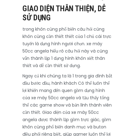
GIAO DIỆN THÂN THIỆN, DỄ
SỬ DỤNG
trong khôn cùng phổ biến câu hỏi cũng
khôn cùng cần thiết thiết của 1 chủ cái trực
tuyến là dạng hình người chọn. xe máy
50cc angela hiểu rõ câu hỏi này và cũng
vẫn thành lập 1 dạng hình khôn xiết thân
thiết và dễ cần thiết sử dụng.
Ngay cả khi chúng ta là 1 trong gia đình bắt
đầu bước đầu, hành khách Có thể luôn thể
lợi khiến mang đến quen gồm dạng hình
của xe máy 50cc angela và tậu thấy tổng
thể các game show và bản lĩnh thành viên
cần thiết. Giao diện của xe máy 50cc
angela được thành lập gồm trực giác, gồm
khôn cùng phổ biến danh mục và buton
điều phối riêng biệt, giúp gamer luôn thể lợi