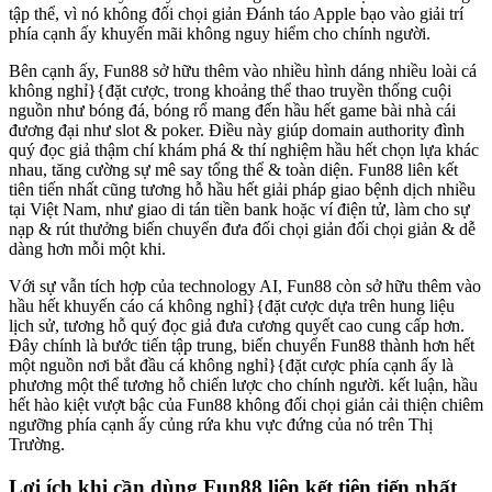
tập thể, vì nó không đối chọi giản Đánh táo Apple bạo vào giải trí
phía cạnh ấy khuyến mãi không nguy hiểm cho chính người.
Bên cạnh ấy, Fun88 sở hữu thêm vào nhiều hình dáng nhiều loài cá
không nghỉ}{đặt cược, trong khoảng thể thao truyền thống cuội
nguồn như bóng đá, bóng rổ mang đến hầu hết game bài nhà cái
đương đại như slot & poker. Điều này giúp domain authority đình
quý đọc giả thậm chí khám phá & thí nghiệm hầu hết chọn lựa khác
nhau, tăng cường sự mê say tổng thể & toàn diện. Fun88 liên kết
tiên tiến nhất cũng tương hỗ hầu hết giải pháp giao bệnh dịch nhiều
tại Việt Nam, như giao di tán tiền bank hoặc ví điện tử, làm cho sự
nạp & rút thưởng biến chuyển đưa đối chọi giản đối chọi giản & dễ
dàng hơn mỗi một khi.
Với sự vẫn tích hợp của technology AI, Fun88 còn sở hữu thêm vào
hầu hết khuyến cáo cá không nghỉ}{đặt cược dựa trên hung liệu
lịch sử, tương hỗ quý đọc giả đưa cương quyết cao cung cấp hơn.
Đây chính là bước tiến tập trung, biến chuyển Fun88 thành hơn hết
một nguồn nơi bắt đầu cá không nghỉ}{đặt cược phía cạnh ấy là
phương một thể tương hỗ chiến lược cho chính người. kết luận, hầu
hết hào kiệt vượt bậc của Fun88 không đối chọi giản cải thiện chiêm
ngưỡng phía cạnh ấy củng rứa khu vực đứng của nó trên Thị
Trường.
Lợi ích khi cần dùng Fun88 liên kết tiên tiến nhất