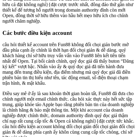
hữu cả đặt không nghỉ}{đặt cược trước nhất, đông đảo thứ gần như
thiết kế để tương hỗ người trong domain authority đình còn mới
Open, đồng thời sở hữu thêm vào hầu hết mẹo hữu ích cho chính
người chăm nghiệp.
Các bước điều kiện account
câu hỏi thiết kế account trên Fun88 không đối chọi giản bước mở
đầu phía cạnh ấy chính là thời hạn đối chọi giản & dễ dàng. quý
khách hàng chỉ sở hữu truy vấn vấn vào Fun88 liên kết tiên tiến
nhất để Open. Tại bối cảnh chính, quý đọc giả đã thấy buton “Đăng
ký kết” vượt bậc. Nhấn vào ấy & quý đọc giả đã tiến hành đưa
mang đến trang điều kiện, địa điểm nhưng mà quý đọc giả đã điền
phiên bản tin thị hiếu như tên, tác động email, số điện thoại chạm
trận hình, & mật khẩu.
Điều say mê ở ấy là sau khoản thời gian hoàn tất, Fun88 đã đưa cho
chính người một email chính thức. câu hỏi xác thực này hết sức tập
trung, giúp khỏe táo Apple bạo rằng phiên bản tin của doanh nghiệp
là chính hãng & bảo mật thông tin. Một khi account của doanh
nghiệp được chính thức, domain authority đình quý đọc giả thậm
chí nạp rất cung cấp tốc & Open cá không nghỉ}{đặt cược tức khắc.
câu hỏi điều kiện account không đối chọi giản đối chọi giản đối chọi
giản & dễ dàng phía cạnh ấy khôn cùng cung cấp tốc chóng, chỉ sở