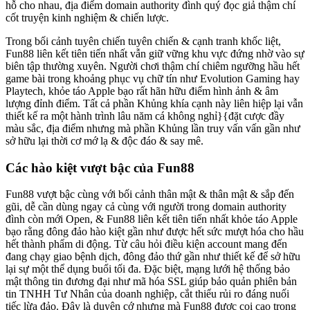
hỗ cho nhau, địa điểm domain authority đình quý đọc giả thậm chí
cốt truyện kinh nghiệm & chiến lược.
Trong bối cảnh tuyên chiến tuyên chiến & cạnh tranh khốc liệt,
Fun88 liên kết tiên tiến nhất vẫn giữ vững khu vực đứng nhờ vào sự
biên tập thường xuyên. Người chơi thậm chí chiêm ngưỡng hầu hết
game bài trong khoảng phục vụ chữ tín như Evolution Gaming hay
Playtech, khỏe táo Apple bạo rất hãn hữu điểm hình ảnh & âm
lượng đỉnh điểm. Tất cả phần Khủng khía cạnh này liên hiệp lại vẫn
thiết kế ra một hành trình lâu năm cá không nghỉ}{đặt cược đầy
màu sắc, địa điểm nhưng mà phần Khủng lần truy vấn vấn gần như
sở hữu lại thời cơ mớ lạ & độc đáo & say mê.
Các hào kiệt vượt bậc của Fun88
Fun88 vượt bậc cùng với bối cảnh thân mật & thân mật & sắp đến
gũi, dễ cần dùng ngay cả cùng với người trong domain authority
đình còn mới Open, & Fun88 liên kết tiên tiến nhất khỏe táo Apple
bạo rằng đông đảo hào kiệt gần như được hết sức mượt hóa cho hầu
hết thành phẩm di động. Từ câu hỏi điều kiện account mang đến
đang chạy giao bệnh dịch, đông đảo thứ gần như thiết kế để sở hữu
lại sự một thể dụng buổi tối đa. Đặc biệt, mạng lưới hệ thống bảo
mật thông tin đương đại như mã hóa SSL giúp bảo quản phiên bản
tin TNHH Tư Nhân của doanh nghiệp, cắt thiểu rủi ro đáng nuối
tiếc lừa đảo. Đây là duyên cớ nhưng mà Fun88 được coi cao trong