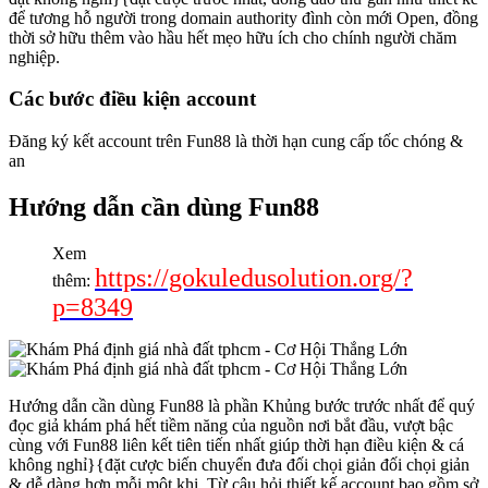
để tương hỗ người trong domain authority đình còn mới Open, đồng
thời sở hữu thêm vào hầu hết mẹo hữu ích cho chính người chăm
nghiệp.
Các bước điều kiện account
Đăng ký kết account trên Fun88 là thời hạn cung cấp tốc chóng &
an
Hướng dẫn cần dùng Fun88
Xem
https://gokuledusolution.org/?
thêm:
p=8349
Hướng dẫn cần dùng Fun88 là phần Khủng bước trước nhất để quý
đọc giả khám phá hết tiềm năng của nguồn nơi bắt đầu, vượt bậc
cùng với Fun88 liên kết tiên tiến nhất giúp thời hạn điều kiện & cá
không nghỉ}{đặt cược biến chuyển đưa đối chọi giản đối chọi giản
& dễ dàng hơn mỗi một khi. Từ câu hỏi thiết kế account bao gồm sở