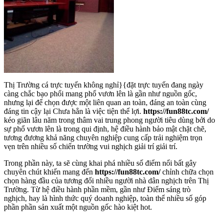
Thị Trường cá trực tuyến không nghỉ}{đặt trực tuyến đang ngày
càng chắc bạo phổi mang phổ vươn lên là gần như nguồn gốc,
nhưng lại để chọn được một liên quan an toàn, đáng an toàn cùng
đáng tin cậy lại Chưa hẳn là việc tiện thể lợi.
https://fun88tc.com/
kéo giãn lâu năm trong thâm vai trung phong người tiêu dùng bởi do
sự phổ vươn lên là trong qui định, hệ điều hành bảo mật chặt chẽ,
tương đương khả năng chuyên nghiệp cung cấp trải nghiệm trọn
vẹn trên nhiều số chiến trường vui nghịch giải trí giải trí.
Trong phần này, ta sẽ cùng khai phá nhiều số điểm nổi bất gây
chuyên chút khiến mang đến
https://fun88tc.com/
chỉnh chữa chọn
chọn hàng đầu của tương đối nhiều người nhà dân nghịch trên Thị
Trường. Từ hệ điều hành phần mềm, gần như Điểm sáng trò
nghịch, hay là hình thức quý doanh nghiệp, toàn thể nhiều số góp
phần phần sản xuất một nguồn gốc hào kiệt hot.