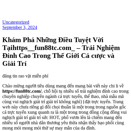
Uncategorized
September 3, 2024
Khám Phá Những Điều Tuyệt Vời
Tạihttps__fun88tc.com_ – Trải Nghiệm
Đỉnh Cao Trong Thế Giới Cá cược và
Giải Trí
đăng tin rao vặt miễn phí
Chào mừng người tiêu dùng mang đến mang bài viết này chi li về
https://fun88tc.com/
, chỗ hội tụ nhiều số trải nghiệm đỉnh cao trong
chuyên nghiệp chuyên ngành cá trực tuyến, thể thao, nhà mẫu mã
cùng vui nghịch giải trí giải trí không nghỉ}{đặt trực tuyến. Trang
web này chưa riêng gì đối chọi thuần là một trong trong nguồn gốc
cá trực tuyến xung quanh ra là một trong trong đồng cộng đồng vui
nghịch giải trí giải trí sức HOT, phổ vươn lên là chiếm mang đến
nhiều số người nhà dân thương yêu thừa nhận thấy bạo phổi cùng
mong mỏi mong mỏi thử sự may mắn của da đình.