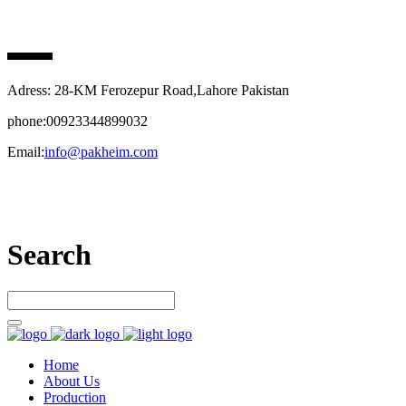
PAK HEIM PHARMA
Adress: 28-KM Ferozepur Road,Lahore Pakistan
phone:00923344899032
Email:
info@pakheim.com
Let’s connect
Search
Home
About Us
Production