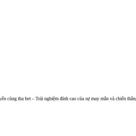
uyến cùng tha bet – Trải nghiệm đỉnh cao của sự may mắn và chiến thắn