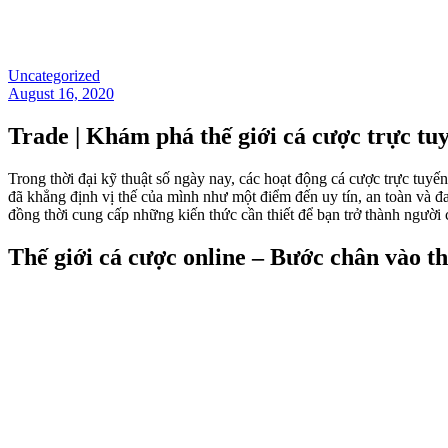
Uncategorized
August 16, 2020
Trade | Khám phá thế giới cá cược trực tu
Trong thời đại kỹ thuật số ngày nay, các hoạt động cá cược trực tuyến
đã khẳng định vị thế của mình như một điểm đến uy tín, an toàn và đa 
đồng thời cung cấp những kiến thức cần thiết để bạn trở thành người
Thế giới cá cược online – Bước chân vào th