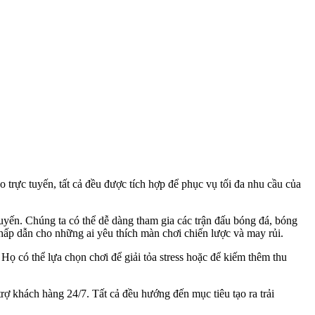
o trực tuyến, tất cả đều được tích hợp để phục vụ tối đa nhu cầu của
tuyến. Chúng ta có thể dễ dàng tham gia các trận đấu bóng đá, bóng
n hấp dẫn cho những ai yêu thích màn chơi chiến lược và may rủi.
 Họ có thể lựa chọn chơi để giải tỏa stress hoặc để kiếm thêm thu
rợ khách hàng 24/7. Tất cả đều hướng đến mục tiêu tạo ra trải