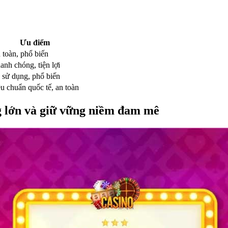
Ưu điểm
 toàn, phổ biến
anh chóng, tiện lợi
 sử dụng, phổ biến
êu chuẩn quốc tế, an toàn
ng lớn và giữ vững niềm đam mê