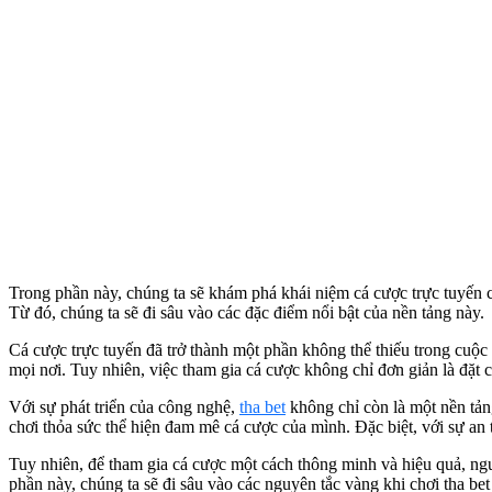
Trong phần này, chúng ta sẽ khám phá khái niệm cá cược trực tuyến cù
Từ đó, chúng ta sẽ đi sâu vào các đặc điểm nổi bật của nền tảng này.
Cá cược trực tuyến đã trở thành một phần không thể thiếu trong cuộc s
mọi nơi. Tuy nhiên, việc tham gia cá cược không chỉ đơn giản là đặt 
Với sự phát triển của công nghệ,
tha bet
không chỉ còn là một nền tảng
chơi thỏa sức thể hiện đam mê cá cược của mình. Đặc biệt, với sự an 
Tuy nhiên, để tham gia cá cược một cách thông minh và hiệu quả, ngườ
phần này, chúng ta sẽ đi sâu vào các nguyên tắc vàng khi chơi tha be