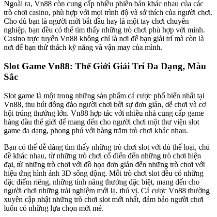
Ngoài ra, Vn88 còn cung cấp nhiều phiên bản khác nhau của các
trò chơi casino, phù hợp với mọi trình độ và sở thích của người chơi.
Cho dù bạn là người mới bắt đầu hay là một tay chơi chuyên
nghiệp, bạn đều có thể tìm thấy những trò chơi phù hợp với mình.
Casino trực tuyến Vn88 không chỉ là nơi để bạn giải trí mà còn là
nơi để bạn thử thách kỹ năng và vận may của mình.
Slot Game Vn88: Thế Giới Giải Trí Đa Dạng, Màu
Sắc
Slot game là một trong những sản phẩm cá cược phổ biến nhất tại
Vn88, thu hút đông đảo người chơi bởi sự đơn giản, dễ chơi và cơ
hội trúng thưởng lớn. Vn88 hợp tác với nhiều nhà cung cấp game
hàng đầu thế giới để mang đến cho người chơi một thư viện slot
game đa dạng, phong phú với hàng trăm trò chơi khác nhau.
Bạn có thể dễ dàng tìm thấy những trò chơi slot với đủ thể loại, chủ
đề khác nhau, từ những trò chơi cổ điển đến những trò chơi hiện
đại, từ những trò chơi với đồ họa đơn giản đến những trò chơi với
hiệu ứng hình ảnh 3D sống động. Mỗi trò chơi slot đều có những
đặc điểm riêng, những tính năng thưởng đặc biệt, mang đến cho
người chơi những trải nghiệm mới lạ, thú vị. Cá cược Vn88 thường
xuyên cập nhật những trò chơi slot mới nhất, đảm bảo người chơi
luôn có những lựa chọn mới mẻ.