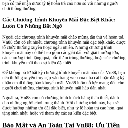
bạn có thể nhận được tỷ lệ hoàn trả cao hơn so với những người
chơi thông thường.
Các Chương Trình Khuyến Mãi Đặc Biệt Khác:
Luôn Có Những Bất Ngờ
Ngoài các chương trình khuyến mãi chào mừng tân thủ và hoàn trả,
Vn88 còn có rất nhiều chương trình khuyến mãi đặc biệt khác, được
tổ chức thường xuyên hoặc ngẫu nhiên. Những chương trình
khuyến mãi này có thể bao gồm các giải đấu với giải thưởng lớn,
các chương trình tặng quà, bốc thăm trúng thưởng, hoặc các chương
trình khuyến mãi theo sự kiện đặc biệt.
Để không bỏ lỡ bất kỳ chương trình khuyến mãi nào của Vn88, bạn
nên thường xuyên truy cập vào trang web của nhà cái hoặc đăng ký
nhận email thông báo khuyến mãi. Vn88 luôn nỗ lực mang đến cho
người chơi những chương trình khuyến mãi hấp dẫn nhất.
Ngoài ra, Vn88 còn có chương trình khách hàng thân thiết, dành
cho những người chơi trung thành. Với chương trình này, bạn sẽ
được hưởng những ưu đãi đặc biệt, như tỷ lệ hoàn trả cao hơn, quà
tặng sinh nhật, hoặc vé tham dự các sự kiện đặc biệt.
Bảo Mật và An Toàn Tại Vn88: Ưu Tiên