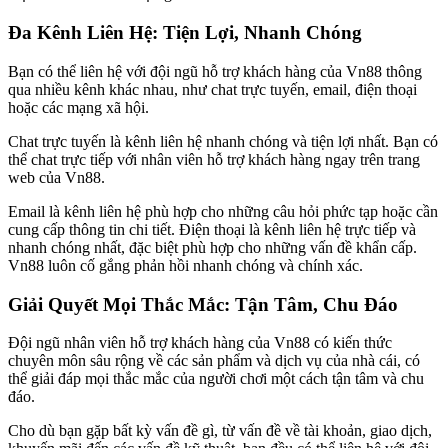
Đa Kênh Liên Hệ: Tiện Lợi, Nhanh Chóng
Bạn có thể liên hệ với đội ngũ hỗ trợ khách hàng của Vn88 thông
qua nhiều kênh khác nhau, như chat trực tuyến, email, điện thoại
hoặc các mạng xã hội.
Chat trực tuyến là kênh liên hệ nhanh chóng và tiện lợi nhất. Bạn có
thể chat trực tiếp với nhân viên hỗ trợ khách hàng ngay trên trang
web của Vn88.
Email là kênh liên hệ phù hợp cho những câu hỏi phức tạp hoặc cần
cung cấp thông tin chi tiết. Điện thoại là kênh liên hệ trực tiếp và
nhanh chóng nhất, đặc biệt phù hợp cho những vấn đề khẩn cấp.
Vn88 luôn cố gắng phản hồi nhanh chóng và chính xác.
Giải Quyết Mọi Thắc Mắc: Tận Tâm, Chu Đáo
Đội ngũ nhân viên hỗ trợ khách hàng của Vn88 có kiến thức
chuyên môn sâu rộng về các sản phẩm và dịch vụ của nhà cái, có
thể giải đáp mọi thắc mắc của người chơi một cách tận tâm và chu
đáo.
Cho dù bạn gặp bất kỳ vấn đề gì, từ vấn đề về tài khoản, giao dịch,