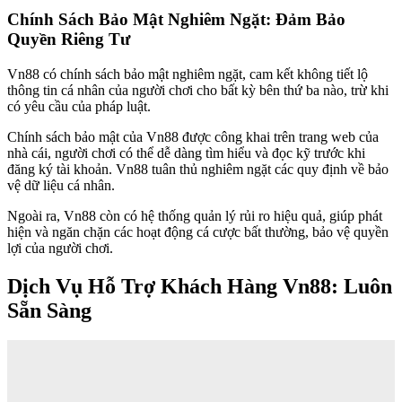
Chính Sách Bảo Mật Nghiêm Ngặt: Đảm Bảo
Quyền Riêng Tư
Vn88 có chính sách bảo mật nghiêm ngặt, cam kết không tiết lộ
thông tin cá nhân của người chơi cho bất kỳ bên thứ ba nào, trừ khi
có yêu cầu của pháp luật.
Chính sách bảo mật của Vn88 được công khai trên trang web của
nhà cái, người chơi có thể dễ dàng tìm hiểu và đọc kỹ trước khi
đăng ký tài khoản. Vn88 tuân thủ nghiêm ngặt các quy định về bảo
vệ dữ liệu cá nhân.
Ngoài ra, Vn88 còn có hệ thống quản lý rủi ro hiệu quả, giúp phát
hiện và ngăn chặn các hoạt động cá cược bất thường, bảo vệ quyền
lợi của người chơi.
Dịch Vụ Hỗ Trợ Khách Hàng Vn88: Luôn
Sẵn Sàng