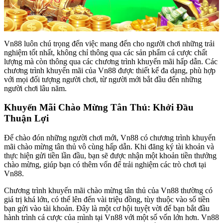
Vn88 luôn chú trọng đến việc mang đến cho người chơi những trải
nghiệm tốt nhất, không chỉ thông qua các sản phẩm cá cược chất
lượng mà còn thông qua các chương trình khuyến mãi hấp dẫn. Các
chương trình khuyến mãi của Vn88 được thiết kế đa dạng, phù hợp
với mọi đối tượng người chơi, từ người mới bắt đầu đến những
người chơi lâu năm.
Khuyến Mãi Chào Mừng Tân Thủ: Khởi Đầu
Thuận Lợi
Để chào đón những người chơi mới, Vn88 có chương trình khuyến
mãi chào mừng tân thủ vô cùng hấp dẫn. Khi đăng ký tài khoản và
thực hiện gửi tiền lần đầu, bạn sẽ được nhận một khoản tiền thưởng
chào mừng, giúp bạn có thêm vốn để trải nghiệm các trò chơi tại
Vn88.
Chương trình khuyến mãi chào mừng tân thủ của Vn88 thường có
giá trị khá lớn, có thể lên đến vài triệu đồng, tùy thuộc vào số tiền
bạn gửi vào tài khoản. Đây là một cơ hội tuyệt vời để bạn bắt đầu
hành trình cá cược của mình tại Vn88 với một số vốn lớn hơn. Vn88